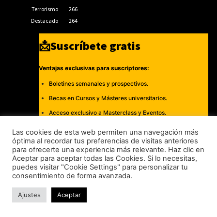
Terrorismo
266
Destacado
264
📩Suscríbete gratis
Ventajas exclusivas para suscriptores:
Boletines semanales y prospectivos.
Becas en Cursos y Másteres universitarios.
Acceso exclusivo a Masterclass y Eventos.
Acceso a +120 ofertas de trabajo semanales.
Las cookies de esta web permiten una navegación más
óptima al recordar tus preferencias de visitas anteriores
Acceso a LISA Comunidad y LISA Challenge.
para ofrecerte una experiencia más relevante. Haz clic en
Aceptar para aceptar todas las Cookies. Si lo necesitas,
Suscribirme
puedes visitar "Cookie Settings" para personalizar tu
consentimiento de forma avanzada.
Ajustes
Aceptar