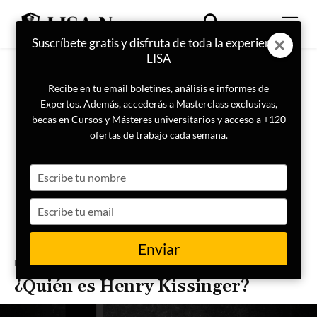
Suscríbete gratis y disfruta de toda la experiencia
LISA
Recibe en tu email boletines, análisis e informes de
Expertos. Además, accederás a Masterclass exclusivas,
becas en Cursos y Másteres universitarios y acceso a +120
ofertas de trabajo cada semana.
Type
your
name
Type
your
email
Enviar
Portada
LISA Analysis Unit
¿Quién es Henry Kissinger?