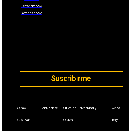
Terrorismo
266
Destacado
264
📩Suscríbete gratis
Ventajas exclusivas para suscriptores:
Boletines semanales y prospectivos.
Becas en Cursos y Másteres universitarios.
Acceso exclusivo a Masterclass y Eventos.
Acceso a +120 ofertas de trabajo semanales.
Acceso a LISA Comunidad y LISA Challenge.
Suscribirme
Cómo
Anúnciate
Política de Privacidad y
Aviso
publicar
Cookies
legal