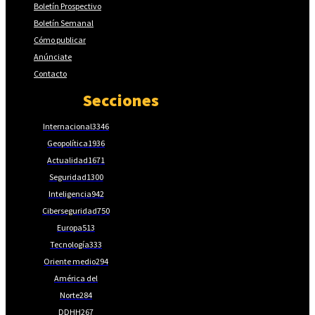
Boletín Prospectivo
Boletín Semanal
Cómo publicar
Anúnciate
Contacto
Secciones
Internacional
3346
Geopolítica
1936
Actualidad
1671
Seguridad
1300
Inteligencia
942
Ciberseguridad
750
Europa
513
Tecnología
333
Oriente medio
294
América del
Norte
284
DDHH
267