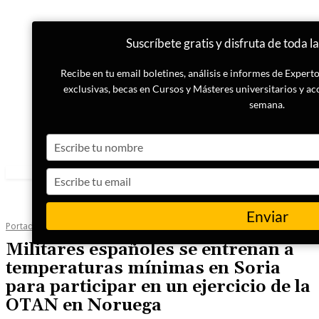
Suscríbete gratis y disfruta de toda l
Recibe en tu email boletines, análisis e informes de Exper
exclusivas, becas en Cursos y Másteres universitarios y ac
semana.
Type
your
name
Type
your
email
Enviar
Portada
Actualidad
Militares españoles se entrenan a
temperaturas mínimas en Soria
para participar en un ejercicio de la
OTAN en Noruega