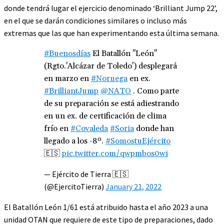
donde tendrá lugar el ejercicio denominado ‘Brilliant Jump 22’,
en el que se darán condiciones similares o incluso más
extremas que las que han experimentando esta última semana.
#Buenosdías
El Batallón "León"
(Rgto.'Alcázar de Toledo') desplegará
en marzo en
#Noruega
en ex.
#BrilliantJump
@NATO
. Como parte
de su preparación se está adiestrando
en un ex. de certificación de clima
frío en
#Covaleda
#Soria
donde han
llegado a los -8º.
#SomostuEjército
🇪🇸
pic.twitter.com/qwpmbos0wi
— Ejército de Tierra 🇪🇸
(@EjercitoTierra)
January 21, 2022
El Batallón León 1/61 está atribuido hasta el año 2023 a una
unidad OTAN que requiere de este tipo de preparaciones, dado