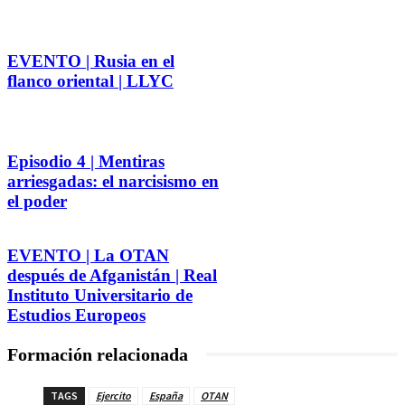
EVENTO | Rusia en el
flanco oriental | LLYC
Episodio 4 | Mentiras
arriesgadas: el narcisismo en
el poder
EVENTO | La OTAN
después de Afganistán | Real
Instituto Universitario de
Estudios Europeos
Formación relacionada
TAGS
Ejercito
España
OTAN