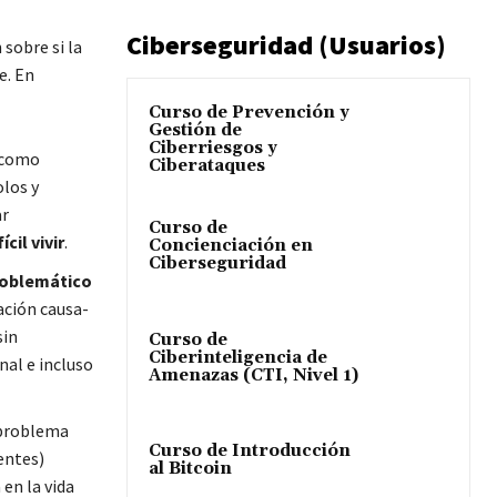
Ciberseguridad (Usuarios)
sobre si la
e. En
Curso de Prevención y
Gestión de
Ciberriesgos y
l como
Ciberataques
olos y
ar
Curso de
cil vivir
.
Concienciación en
Ciberseguridad
roblemático
ación causa-
sin
Curso de
Ciberinteligencia de
al e incluso
Amenazas (CTI, Nivel 1)
 problema
Curso de Introducción
entes)
al Bitcoin
 en la vida