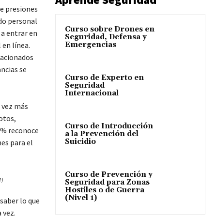
de presiones
do personal
Curso sobre Drones en
 a entrar en
Seguridad, Defensa y
Emergencias
 en línea.
lacionados
ancias se
Curso de Experto en
Seguridad
Internacional
a vez más
otos,
Curso de Introducción
 8% reconoce
a la Prevención del
Suicidio
nes para el
Curso de Prevención y
2)
Seguridad para Zonas
Hostiles o de Guerra
(Nivel 1)
saber lo que
 vez.