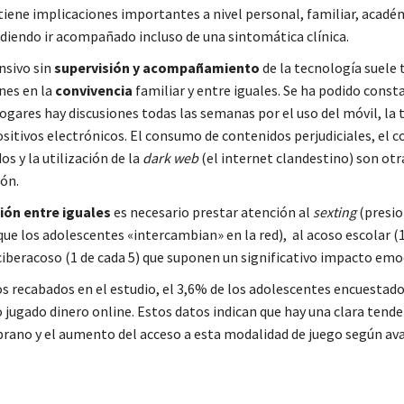
 tiene implicaciones importantes a nivel personal, familiar, acadé
udiendo ir acompañado incluso de una sintomática clínica.
nsivo sin
supervisión y acompañamiento
de la tecnología suele 
nes en la
convivencia
familiar y entre iguales. Se ha podido const
ogares hay discusiones todas las semanas por el uso del móvil, la 
ositivos electrónicos. El consumo de contenidos perjudiciales, el 
s y la utilización de la
dark web
(el internet clandestino) son otr
ión.
ión entre iguales
es necesario prestar atención al
sexting
(presio
ue los adolescentes «intercambian» en la red), al acoso escolar (1
 ciberacoso (1 de cada 5) que suponen un significativo impacto emo
s recabados en el estudio, el 3,6% de los adolescentes encuestado
 jugado dinero online. Estos datos indican que hay una clara tende
prano y el aumento del acceso a esta modalidad de juego según ava