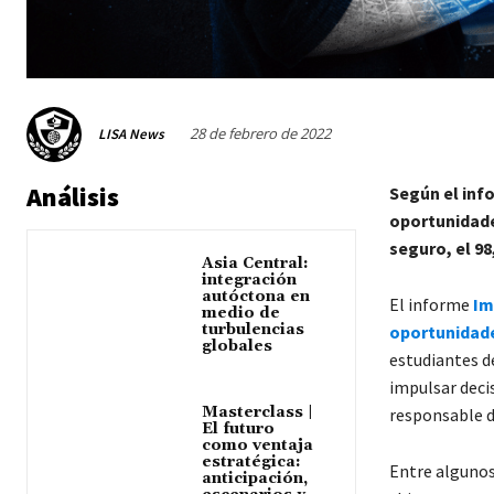
28 de febrero de 2022
LISA News
Análisis
Según el inf
oportunidade
seguro, el 98
Asia Central:
integración
autóctona en
El informe
Im
medio de
turbulencias
oportunidad
globales
estudiantes de
impulsar deci
Masterclass |
responsable d
El futuro
como ventaja
estratégica:
Entre algunos
anticipación,