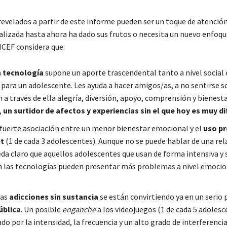
evelados a partir de este informe pueden ser un toque de atención 
alizada hasta ahora ha dado sus frutos o necesita un nuevo enfoqu
ICEF considera que:
a
tecnología
supone un aporte trascendental tanto a nivel socia
para un adolescente. Les ayuda a hacer amigos/as, a no sentirse s
 a través de ella alegría, diversión, apoyo, comprensión y bienest
,
un surtidor de afectos y experiencias sin el que hoy es muy difí
 fuerte asociación entre un menor bienestar emocional y el
uso p
et
(1 de cada 3 adolescentes). Aunque no se puede hablar de una rel
eda claro que aquellos adolescentes que usan de forma intensiva y 
n las tecnologías pueden presentar más problemas a nivel emocion
das
adicciones sin sustancia
se están convirtiendo ya en un serio
ública
. Un posible
enganche
a los videojuegos (1 de cada 5 adolesc
do por la intensidad, la frecuencia y un alto grado de interferencia