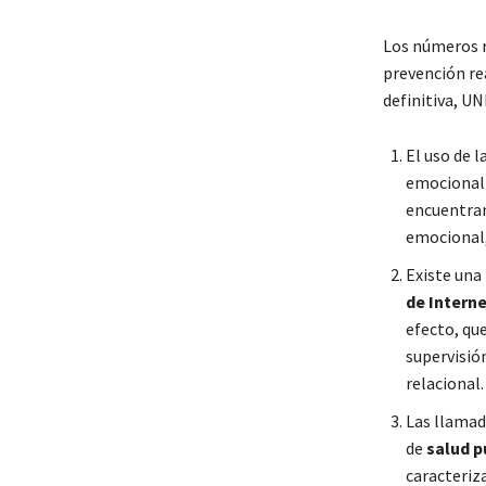
Los números r
prevención re
definitiva, UN
El uso de l
emocional 
encuentran
emocional
Existe una
de Intern
efecto, qu
supervisió
relacional.
Las llama
de
salud p
caracteriza