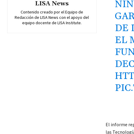
NIÑ
LISA News
Contenido creado por el Equipo de
GAR
Redacción de LISA News con el apoyo del
equipo docente de LISA Institute.
DE 
EL 
FUN
DEC
HTT
PIC
El informe re
las Tecnologí