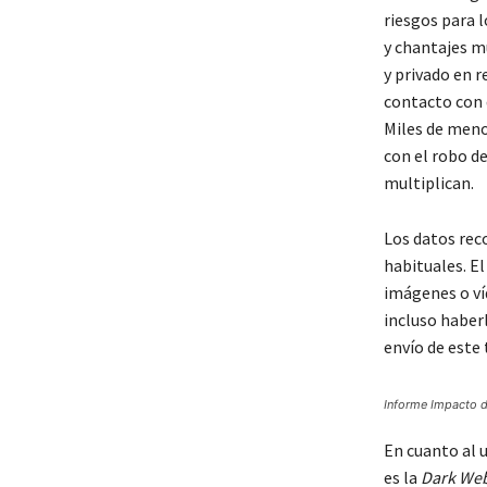
riesgos para 
y chantajes m
y privado en r
contacto con 
Miles de meno
con el robo de
multiplican.
Los datos rec
habituales. E
imágenes o ví
incluso haberl
envío de este 
Informe Impacto d
En cuanto al 
es la
Dark We