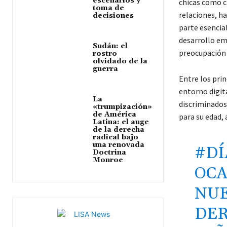
escenarios y
chicas como ch
toma de
relaciones, h
decisiones
parte esencia
desarrollo em
Sudán: el
preocupación s
rostro
olvidado de la
guerra
Entre los prin
entorno digit
La
discriminados 
«trumpización»
de América
para su edad,
Latina: el auge
de la derecha
radical bajo
una renovada
#DÍ
Doctrina
Monroe
OCA
NUE
DER