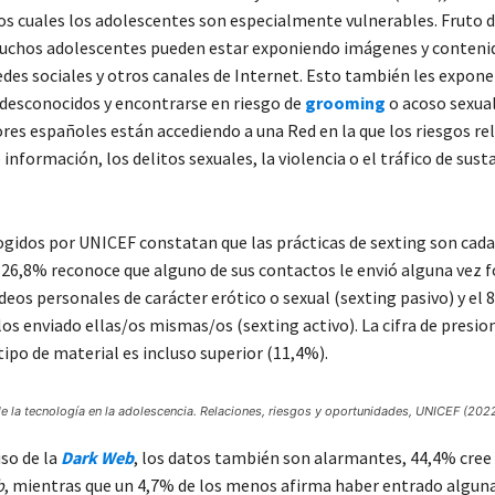
los cuales los adolescentes son especialmente vulnerables. Fruto 
uchos adolescentes pueden estar exponiendo imágenes y conteni
edes sociales y otros canales de Internet. Esto también les expone
desconocidos y encontrarse en riesgo de
grooming
o acoso sexual
res españoles están accediendo a una Red en la que los riesgos re
 información, los delitos sexuales, la violencia o el tráfico de sust
ogidos por UNICEF constatan que las prácticas de sexting son cad
l 26,8% reconoce que alguno de sus contactos le envió alguna vez f
deos personales de carácter erótico o sexual (sexting pasivo) y el
os enviado ellas/os mismas/os (sexting activo). La cifra de presio
tipo de material es incluso superior (11,4%).
e la tecnología en la adolescencia. Relaciones, riesgos y oportunidades, UNICEF (202
uso de la
Dark Web
, los datos también son alarmantes, 44,4% cree 
b
, mientras que un 4,7% de los menos afirma haber entrado alguna