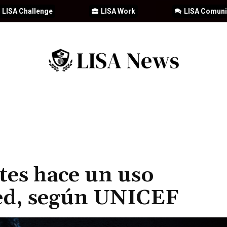
LISA Challenge
LISA Work
LISA Comun
IA
CIBERSEGURIDAD
SEGURIDAD
DDHH
FORMACIÓN
ntes hace un uso
red, según UNICEF