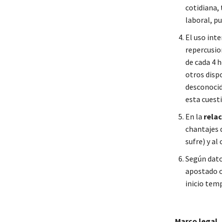
cotidiana,
laboral, p
El uso inte
repercusio
de cada 4 h
otros disp
desconocido
esta cuest
En la
relac
chantajes q
sufre) y al
Según dato
apostado o
inicio tem
Marco legal