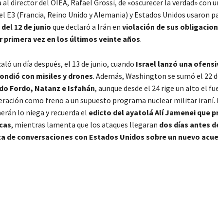
al director del OIEA, Rafael Grossi, de «oscurecer la verdad» con 
el E3 (Francia, Reino Unido y Alemania) y Estados Unidos usaron p
 del 12 de junio
que declaró a Irán en
violación de sus obligacio
r primera vez en los últimos veinte años
.
aló un día después, el 13 de junio, cuando
Israel lanzó una ofensi
ondió con misiles y drones
. Además, Washington se sumó el 22 d
o Fordo, Natanz e Isfahán
, aunque desde el 24 rige un alto el fu
operación como freno a un supuesto programa nuclear militar iraní.
erán lo niega y recuerda el
edicto del ayatolá Alí Jamenei que p
cas
, mientras lamenta que los ataques llegaran
dos días antes d
ta de conversaciones con Estados Unidos sobre un nuevo acu