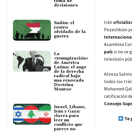
toma de
decisiones
Irán
oficializ
Sudán: el
rostro
Pezeshkian pr
olvidado de la
guerra
Internaciona
Asamblea Cons
país
si no se 
La
«trumpización»
televisión púb
de América
Latina: el auge
de la derecha
Alireza Salim
radical bajo
una renovada
todos los trá
Doctrina
Mohamed Qaliba
Monroe
ratificación d
Consejo Sup
Israel, Líbano,
Irán y Gaza:
claves para
Te 
leer un
conflicto que
parece no