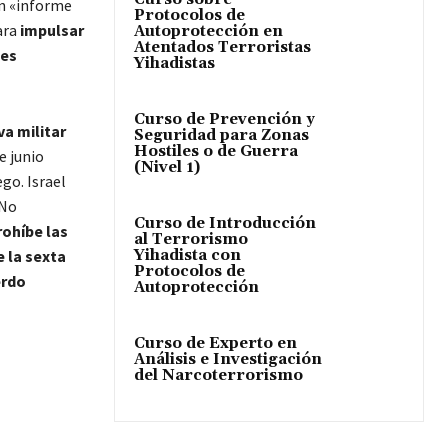
un «informe
Protocolos de
ara
impulsar
Autoprotección en
Atentados Terroristas
nes
Yihadistas
Curso de Prevención y
va militar
Seguridad para Zonas
Hostiles o de Guerra
e junio
(Nivel 1)
ego. Israel
 No
Curso de Introducción
rohíbe las
al Terrorismo
Yihadista con
e la sexta
Protocolos de
erdo
Autoprotección
Curso de Experto en
Análisis e Investigación
del Narcoterrorismo