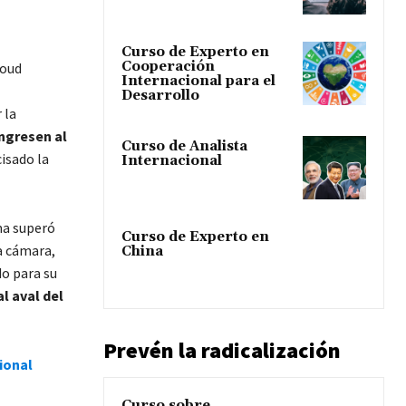
Curso de Experto en
Cooperación
soud
Internacional para el
Desarrollo
 la
ingresen al
Curso de Analista
cisado la
Internacional
ma superó
Curso de Experto en
la cámara,
China
do para su
l aval del
Prevén la radicalización
ional
Curso sobre