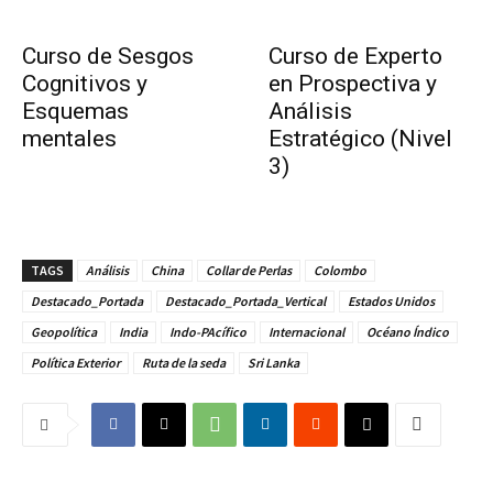
Curso de Sesgos
Curso de Experto
Cognitivos y
en Prospectiva y
Esquemas
Análisis
mentales
Estratégico (Nivel
3)
TAGS
Análisis
China
Collar de Perlas
Colombo
Destacado_Portada
Destacado_Portada_Vertical
Estados Unidos
Geopolítica
India
Indo-PAcífico
Internacional
Océano Índico
Política Exterior
Ruta de la seda
Sri Lanka