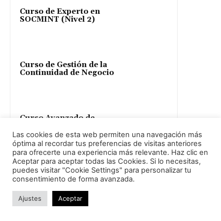
Curso de Experto en
SOCMINT (Nivel 2)
Curso de Gestión de la
Continuidad de Negocio
Curso Avanzado de
Prospectiva y Análisis
Estratégico (Nivel 2)
Las cookies de esta web permiten una navegación más
óptima al recordar tus preferencias de visitas anteriores
para ofrecerte una experiencia más relevante. Haz clic en
Aceptar para aceptar todas las Cookies. Si lo necesitas,
puedes visitar "Cookie Settings" para personalizar tu
Curso de Introducción a
la Inteligencia
consentimiento de forma avanzada.
Competitiva
Ajustes
Aceptar