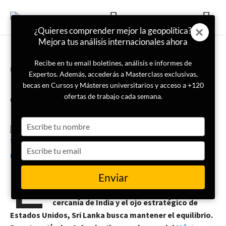
¿Quieres comprender mejor la geopolítica?
Mejora tus análisis internacionales ahora
Recibe en tu email boletines, análisis e informes de
Portada
Geopolítica
Expertos. Además, accederás a Masterclass exclusivas,
Sri Lanka: el pequeño león
becas en Cursos y Másteres universitarios y acceso a +120
dorado del Índico
ofertas de trabajo cada semana.
Type
your
3 de julio de 2025
Salvador Iborra
name
Type
E
your
n el corazón del océano Índico, una pequeña
email
Enviar
isla despierta el interés de las grandes
potencias. Entre la presión de China, la
cercanía de India y el ojo estratégico de
Estados Unidos, Sri Lanka busca mantener el equilibrio.