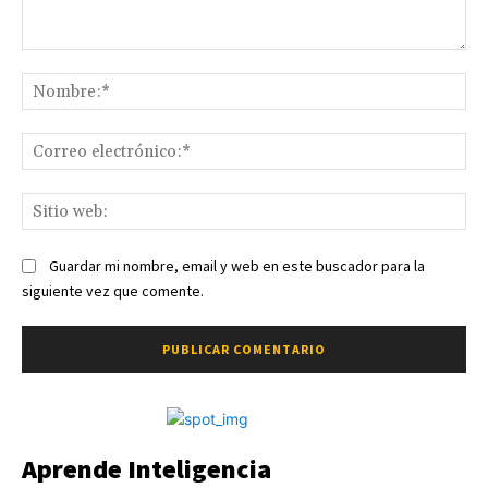
Comentario:
No
Co
ele
Sit
we
Guardar mi nombre, email y web en este buscador para la
siguiente vez que comente.
Aprende Inteligencia