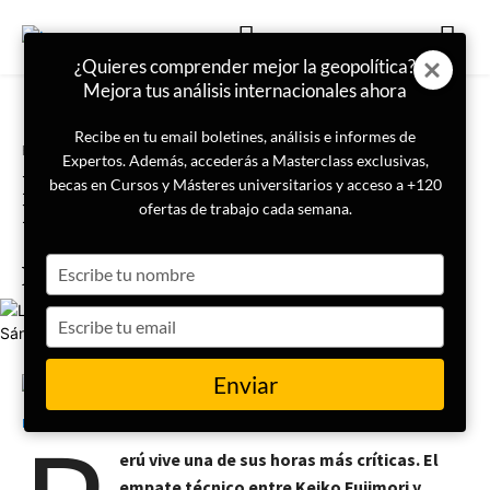
¿Quieres comprender mejor la geopolítica?
Mejora tus análisis internacionales ahora
Recibe en tu email boletines, análisis e informes de
Portada
Internacional
Expertos. Además, accederás a Masterclass exclusivas,
La Perú fragmentada: ¿Por qué ni
becas en Cursos y Másteres universitarios y acceso a +120
Keiko Fujimori ni Roberto
ofertas de trabajo cada semana.
Sánchez pueden representar a un
Type
país dividido?
your
name
Type
your
email
Enviar
17 de junio de 2026
Sergio Estrada
erú vive una de sus horas más críticas. El
empate técnico entre Keiko Fujimori y