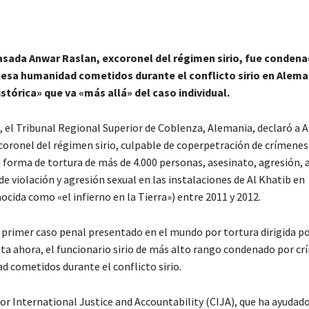
sada Anwar Raslan, excoronel del régimen sirio, fue condena
lesa humanidad cometidos durante el conflicto sirio en Alema
stórica» que va «más allá» del caso individual.
o, el Tribunal Regional Superior de Coblenza, Alemania, declaró a 
coronel del régimen sirio, culpable de coperpetración de crímenes
forma de tortura de más de 4.000 personas, asesinato, agresión,
de violación y agresión sexual en las instalaciones de Al Khatib en
cida como «el infierno en la Tierra») entre 2011 y 2012.
el primer caso penal presentado en el mundo por tortura dirigida por
sta ahora, el funcionario sirio de más alto rango condenado por c
d cometidos durante el conflicto sirio.
r International Justice and Accountability (CIJA), que ha ayudado