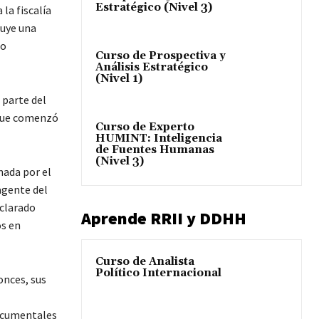
Estratégico (Nivel 3)
la fiscalía
tuye una
so
Curso de Prospectiva y
Análisis Estratégico
(Nivel 1)
 parte del
 que comenzó
Curso de Experto
HUMINT: Inteligencia
de Fuentes Humanas
(Nivel 3)
nada por el
 agente del
eclarado
Aprende RRII y DDHH
os en
Curso de Analista
Político Internacional
onces, sus
documentales