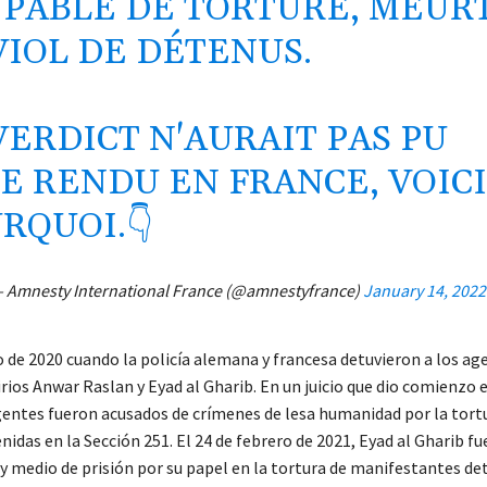
PABLE DE TORTURE, MEUR
VIOL DE DÉTENUS.
VERDICT N'AURAIT PAS PU
E RENDU EN FRANCE, VOIC
RQUOI.👇
 Amnesty International France (@amnestyfrance)
January 14, 2022
o de 2020 cuando la policía alemana y francesa detuvieron a los ag
irios Anwar Raslan y Eyad al Gharib. En un juicio que dio comienzo e
gentes fueron acusados de crímenes de lesa humanidad por la tort
idas en la Sección 251. El 24 de febrero de 2021, Eyad al Gharib 
 y medio de prisión por su papel en la tortura de manifestantes de