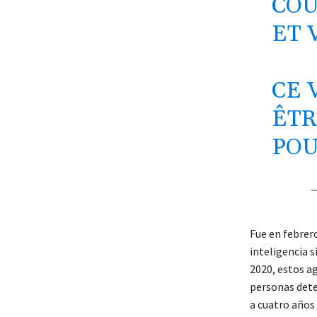
COU
ET 
CE 
ÊTR
POU
—
Fue en febrer
inteligencia s
2020, estos a
personas deten
a cuatro años