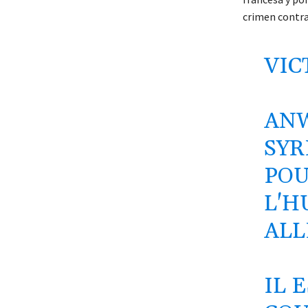
crimen contra
VIC
ANW
SYR
POU
L'H
ALL
IL 