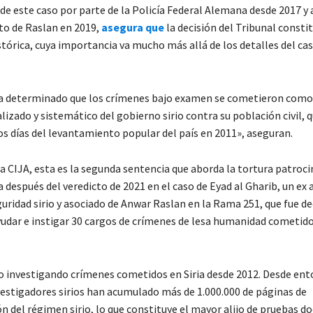
de este caso por parte de la Policía Federal Alemana desde 2017 y a 
sto de Raslan en 2019,
asegura que
la decisión del Tribunal consti
stórica, cuya importancia va mucho más allá de los detalles del ca
ha determinado que los crímenes bajo examen se cometieron como
lizado y sistemático del gobierno sirio contra su población civil,
os días del levantamiento popular del país en 2011», aseguran.
 CIJA, esta es la segunda sentencia que aborda la tortura patroci
a después del veredicto de 2021 en el caso de Eyad al Gharib, un ex
guridad sirio y asociado de Anwar Raslan en la Rama 251, que fue d
yudar e instigar 30 cargos de crímenes de lesa humanidad cometid
o investigando crímenes cometidos en Siria desde 2012. Desde ent
vestigadores sirios han acumulado más de 1.000.000 de páginas de
 del régimen sirio, lo que constituye el mayor alijo de pruebas 