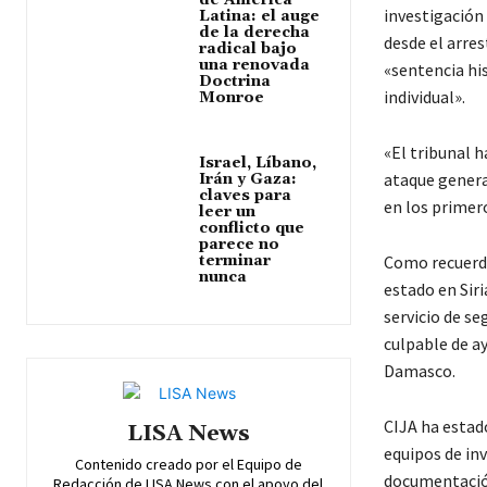
de América
investigación 
Latina: el auge
de la derecha
desde el arre
radical bajo
una renovada
«sentencia hi
Doctrina
individual».
Monroe
«El tribunal 
Israel, Líbano,
ataque genera
Irán y Gaza:
claves para
en los primer
leer un
conflicto que
parece no
terminar
Como recuerda
nunca
estado en Siri
servicio de se
culpable de a
Damasco.
CIJA ha estad
LISA News
equipos de in
Contenido creado por el Equipo de
documentación
Redacción de LISA News con el apoyo del