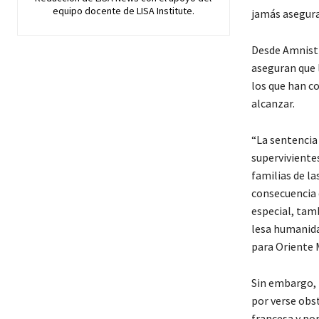
equipo docente de LISA Institute.
jamás asegurad
Desde Amnistí
aseguran que l
los que han c
alcanzar.
“La sentencia 
supervivientes
familias de la
consecuencia d
especial, tam
lesa humanida
para Oriente M
Sin embargo, 
por verse obst
francesa y por