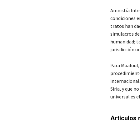
Amnistía Inte
condiciones en
tratos han dad
simulacros de 
humanidad; to
jurisdicción un
Para Maalouf,
procedimiento
internacional
Siria, y que n
universal es e
Artículos 