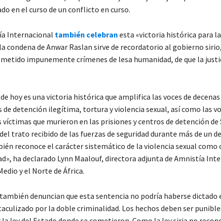
o en el curso de un conflicto en curso.
a Internacional
también celebran
esta «victoria histórica para la 
a condena de Anwar Raslan sirve de recordatorio al gobierno sirio,
ometido impunemente crímenes de lesa humanidad, de que la justic
de hoy es una victoria histórica que amplifica las voces de decenas
 de detención ilegítima, tortura y violencia sexual, así como las vo
s víctimas que murieron en las prisiones y centros de detención de S
el trato recibido de las fuerzas de seguridad durante más de un d
bién reconoce el carácter sistemático de la violencia sexual como
d», ha declarado Lynn Maalouf, directora adjunta de Amnistía Int
edio y el Norte de África.
también denuncian que esta sentencia no podría haberse dictado 
aculizado por la doble criminalidad. Los hechos deben ser punibles
 la ley del Estado donde se cometieron. Como la ley siria no recon