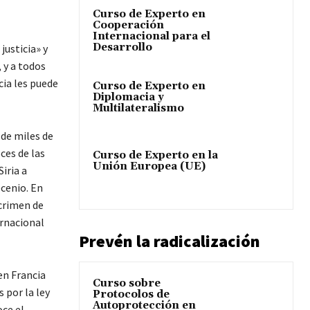
Curso de Experto en
Cooperación
Internacional para el
Desarrollo
justicia» y
 y a todos
ia les puede
Curso de Experto en
Diplomacia y
Multilateralismo
 de miles de
ces de las
Curso de Experto en la
Unión Europea (UE)
iria a
ecenio. En
 crimen de
ernacional
Prevén la radicalización
en Francia
Curso sobre
 por la ley
Protocolos de
Autoprotección en
oce el