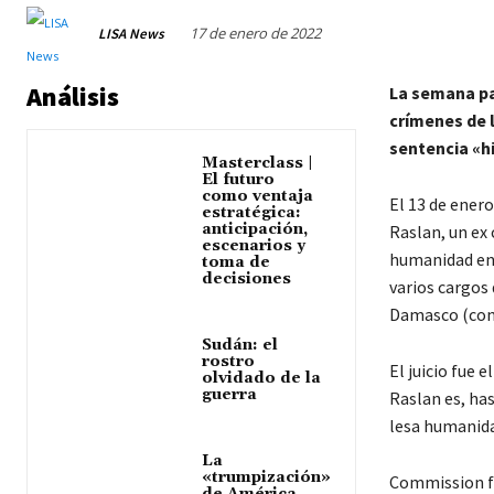
17 de enero de 2022
LISA News
Análisis
La semana pa
crímenes de 
sentencia «hi
Masterclass |
El futuro
como ventaja
El 13 de ener
estratégica:
anticipación,
Raslan, un ex 
escenarios y
humanidad en 
toma de
decisiones
varios cargos 
Damasco (cono
Sudán: el
rostro
El juicio fue 
olvidado de la
guerra
Raslan es, ha
lesa humanida
La
«trumpización»
Commission fo