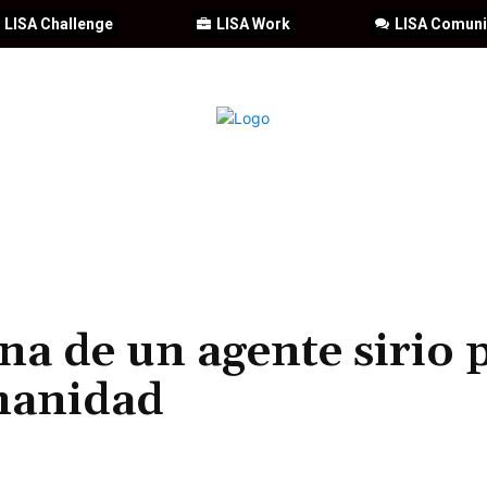
LISA Challenge
LISA Work
LISA Comun
IA
CIBERSEGURIDAD
SEGURIDAD
DDHH
FORMACIÓ
na de un agente sirio 
manidad