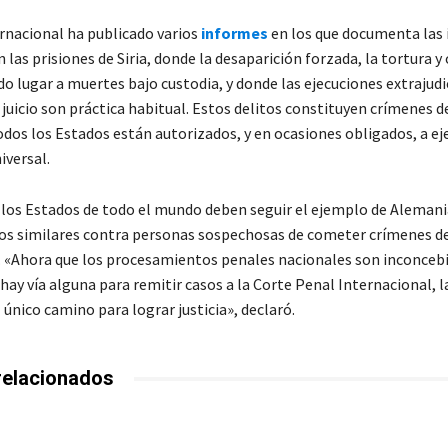
rnacional ha publicado varios
informes
en los que documenta las
 las prisiones de Siria, donde la desaparición forzada, la tortura 
o lugar a muertes bajo custodia, y donde las ejecuciones extrajudi
juicio son práctica habitual. Estos delitos constituyen crímenes d
dos los Estados están autorizados, y en ocasiones obligados, a eje
iversal.
 los Estados de todo el mundo deben seguir el ejemplo de Alemania
s similares contra personas sospechosas de cometer crímenes d
. «Ahora que los procesamientos penales nacionales son inconceb
o hay vía alguna para remitir casos a la Corte Penal Internacional, la
l único camino para lograr justicia», declaró.
relacionados