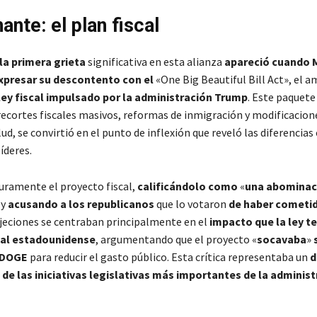
ante: el plan fiscal
la primera grieta
significativa en esta alianza
apareció cuando 
presar su descontento con el
«One Big Beautiful Bill Act», el a
ley fiscal impulsado por la administración Trump
. Este paquete 
ecortes fiscales masivos, reformas de inmigración y modificacione
ud, se convirtió en el punto de inflexión que reveló las diferencias
íderes.
duramente el proyecto fiscal,
calificándolo como
«
una abominac
 y
acusando a los republicanos
que lo votaron
de haber cometi
bjeciones se centraban principalmente en el
impacto que la ley t
scal estadounidense
, argumentando que el proyecto «
socavaba
»
l DOGE
para reducir el gasto público. Esta crítica representaba un
d
 de las iniciativas legislativas más importantes de la adminis