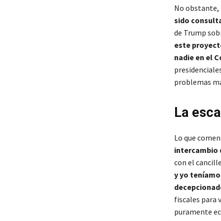
No obstante,
sido consulta
de Trump sobre
este proyecto
nadie en el 
presidenciale
problemas má
La esca
Lo que comenz
intercambio 
con el cancil
y yo teníamos
decepcionad
fiscales para 
puramente ec