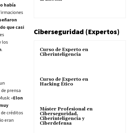
o había
afirmaciones
señaron
ido que casi
Ciberseguridad (Expertos)
nes
 los
n
.
Curso de Experto en
Ciberinteligencia
Curso de Experto en
 un
Hacking Ético
 de prensa
Musk: «
Elon
 muy
Máster Profesional en
 de créditos
Ciberseguridad,
Ciberinteligencia y
io eran
Ciberdefensa