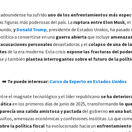
stadounidense ha sufrido
uno de los enfrentamientos más espec
as figuras más poderosas del país. La
ruptura entre Elon Musk
, e
 mundo,
y
Donald Trump
, presidente de Estados Unidos, ha pasado 
olítica a convertirse en una
guerra abierta
que incluye
amenaza
acusaciones personales
devastadoras y el
colapso de una de la
tes
de la era moderna. Esta crisis
expone las fracturas del pode
se y también
plantea interrogantes sobre el futuro de la políti
➡️ Te puede interesar:
Curso de Experto en Estados Unidos
tre el magnate tecnológico y el líder republicano
se ha deterior
ática
en los primeros días de junio de 2025, transformando
lo qu
 parecía una salida amistosa y pactada
del gobierno
en una bata
nsultos, amenazas económicas y confesiones insólitas. Lo que c
obre la política fiscal
ha evolucionado hacia un
enfrentamiento