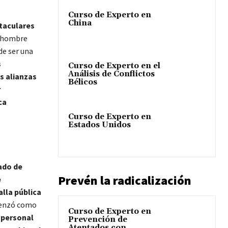
Curso de Experto en
China
taculares
l hombre
de ser una
s
Curso de Experto en el
Análisis de Conflictos
s alianzas
Bélicos
r
ca
Curso de Experto en
Estados Unidos
ado de
Prevén la radicalización
e
lla pública
omenzó como
Curso de Experto en
 personal
Prevención de
Atentados con