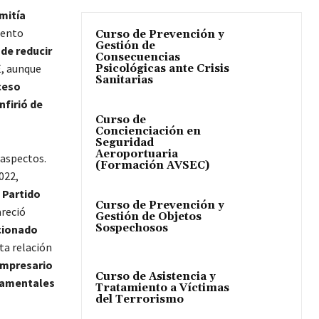
mitía
iento
Curso de Prevención y
Gestión de
de reducir
Consecuencias
, aunque
Psicológicas ante Crisis
Sanitarias
ceso
nfirió de
Curso de
Concienciación en
Seguridad
Aeroportuaria
 aspectos.
(Formación AVSEC)
022,
 Partido
Curso de Prevención y
reció
Gestión de Objetos
Sospechosos
cionado
sta relación
empresario
Curso de Asistencia y
namentales
Tratamiento a Víctimas
del Terrorismo