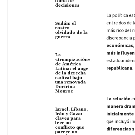
toma de
decisiones
La política e
entre dos de l
Sudán: el
rostro
más rico del
olvidado de la
guerra
discrepancia p
económicas
,
más influyen
La
«trumpización»
estadouniden
de América
republicana
.
Latina: el auge
de la derecha
radical bajo
una renovada
Doctrina
Monroe
La relación
en
manera dram
Israel, Líbano,
inicialmente
Irán y Gaza:
claves para
que incluyó i
leer un
conflicto que
diferencias s
parece no