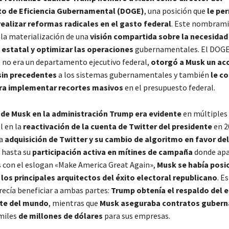
o de Eficiencia Gubernamental (DOGE)
, una posición que
le per
realizar reformas radicales en el gasto federal
. Este nombram
la materialización de una
visión compartida sobre la necesidad 
 estatal y optimizar las operaciones
gubernamentales. El DOGE
no era un departamento ejecutivo federal,
otorgó a Musk un ac
 sin precedentes
a los sistemas gubernamentales y también
le co
ra implementar recortes masivos
en el presupuesto federal.
a de Musk en la administración Trump era evidente
en múltiples
l en la
reactivación de la cuenta de Twitter del presidente
en 2
la
adquisición de Twitter y su cambio de algoritmo en favor del
, hasta su
participación activa en mítines de campaña
donde apa
 con el eslogan «Make America Great Again»,
Musk se había posi
os principales arquitectos del éxito electoral republicano
. E
recía beneficiar a ambas partes:
Trump obtenía el respaldo del 
te del mundo
, mientras que
Musk aseguraba contratos guber
miles
de millones de dólares
para sus empresas.