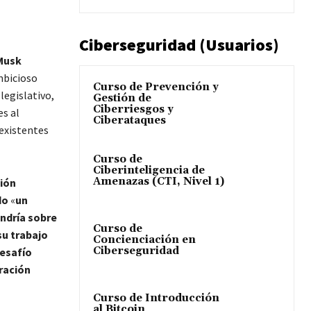
Ciberseguridad (Usuarios)
Musk
mbicioso
Curso de Prevención y
legislativo,
Gestión de
Ciberriesgos y
s al
Ciberataques
 existentes
Curso de
Ciberinteligencia de
Amenazas (CTI, Nivel 1)
ión
do
«
un
endría sobre
Curso de
su trabajo
Concienciación en
Ciberseguridad
esafío
tración
Curso de Introducción
al Bitcoin