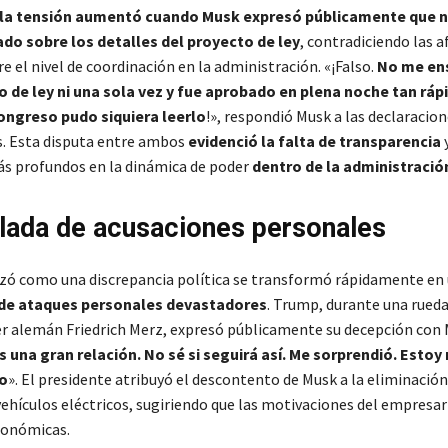
la tensión aumentó cuando Musk expresó públicamente que n
do sobre los detalles del proyecto de ley
, contradiciendo las 
 el nivel de coordinación en la administración. «¡Falso.
No me en
 de ley ni una sola vez y fue aprobado en plena noche tan ráp
Congreso pudo siquiera leerlo
!», respondió Musk a las declaracio
s. Esta disputa entre ambos
evidenció la falta de transparencia
y
s profundos en la dinámica de poder
dentro de la administració
lada de acusaciones personales
ó como una discrepancia política se transformó rápidamente en
de ataques personales devastadores
. Trump, durante una rueda
ler alemán Friedrich Merz, expresó públicamente su decepción con 
 una gran relación. No sé si seguirá así. Me sorprendió. Estoy
o
». El presidente atribuyó el descontento de Musk a la eliminación
vehículos eléctricos, sugiriendo que las motivaciones del empresar
onómicas.