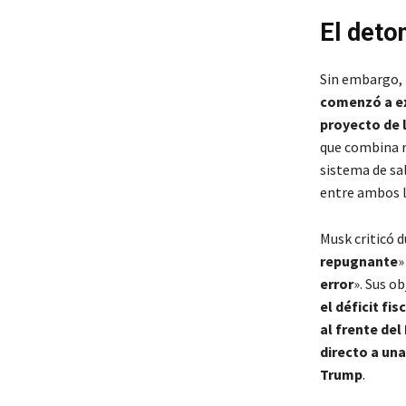
El deton
Sin embargo,
comenzó a ex
proyecto de 
que combina r
sistema de sal
entre ambos l
Musk criticó 
repugnante
»
error
». Sus o
el déficit fi
al frente de
directo a una
Trump
.