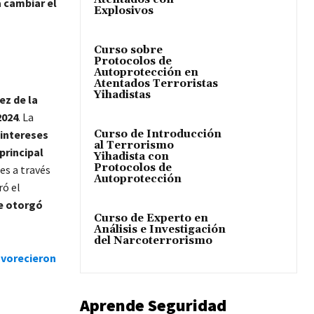
 cambiar el
Explosivos
Curso sobre
Protocolos de
Autoprotección en
Atentados Terroristas
Yihadistas
ez de la
2024
. La
Curso de Introducción
 intereses
al Terrorismo
principal
Yihadista con
Protocolos de
es a través
Autoprotección
ó el
e otorgó
Curso de Experto en
Análisis e Investigación
del Narcoterrorismo
avorecieron
Aprende Seguridad