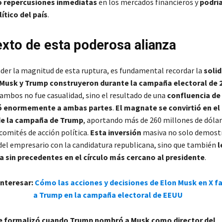
o repercusiones inmediatas
en los mercados financieros y
podría
ítico del país
.
exto de esta poderosa alianza
er la magnitud de esta ruptura, es fundamental recordar la
solid
 Musk y Trump construyeron durante la campaña electoral de 
 ambos no fue casualidad, sino el resultado de una
confluencia de
ió enormemente a ambas partes
.
El magnate se convirtió en el 
de la campaña de Trump
, aportando más de 260 millones de dólar
comités de acción política.
Esta inversión
masiva no solo demostr
l empresario con la candidatura republicana, sino que también
l
a sin precedentes en el círculo más cercano al presidente
.
interesar:
Cómo las acciones y decisiones de Elon Musk en X f
a Trump en la campaña electoral de EEUU
se formalizó cuando Trump nombró a Musk como director del