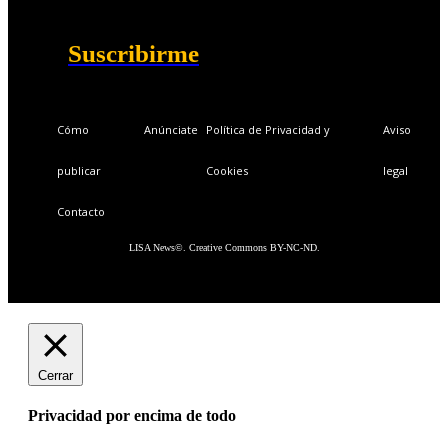
Acceso exclusivo a Masterclass y Eventos.
Acceso a +120 ofertas de trabajo semanales.
Acceso a LISA Comunidad y LISA Challenge.
Suscribirme
Cómo
Anúnciate
Política de Privacidad y
Aviso
publicar
Cookies
legal
Contacto
LISA News©. Creative Commons BY-NC-ND.
Cerrar
Privacidad por encima de todo