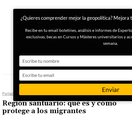
¿Quieres comprender mejor la geopolítica? Mejora tu
Recibe en tu email boletines, análisis e informes de Exper
exclusivas, becas en Cursos y Másteres universitarios y ac
semana.
Type
your
name
Type
your
email
Enviar
Portada
Actualidad
Región santuario: qué es y cómo
protege a los migrantes