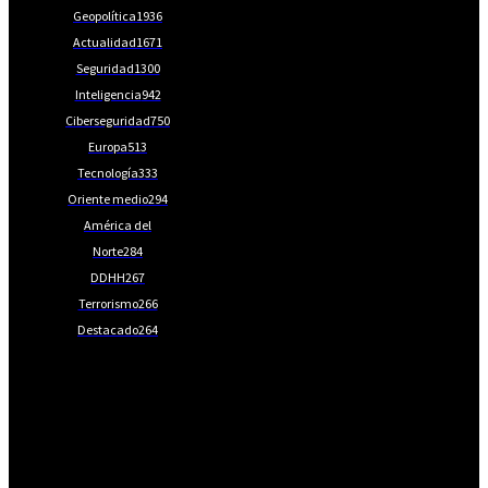
Geopolítica
1936
Actualidad
1671
Seguridad
1300
Inteligencia
942
Ciberseguridad
750
Europa
513
Tecnología
333
Oriente medio
294
América del
Norte
284
DDHH
267
Terrorismo
266
Destacado
264
📩Suscríbete gratis
Ventajas exclusivas para suscriptores:
Boletines semanales y prospectivos.
Becas en Cursos y Másteres universitarios.