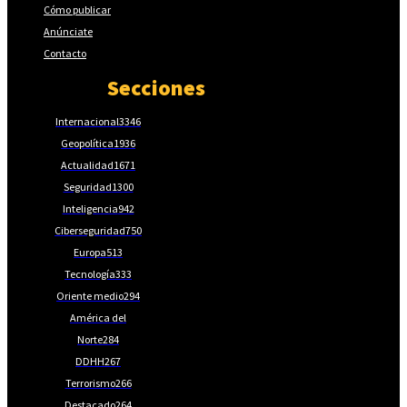
Cómo publicar
Anúnciate
Contacto
Secciones
Internacional
3346
Geopolítica
1936
Actualidad
1671
Seguridad
1300
Inteligencia
942
Ciberseguridad
750
Europa
513
Tecnología
333
Oriente medio
294
América del
Norte
284
DDHH
267
Terrorismo
266
Destacado
264