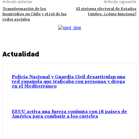
Artículo anterior
Artículo siguiente
Transformación de los
El sistema electoral de Estados
homicidios en Chile y el rol de las
Unidos: ¿cómo funciona?
redes sociales
Actualidad
Policía Nacional y Guardia Civil desarticulan una
red española que traficaba con personas y droga
en el Mediterráneo
EEUU activa una fuerza conjunta con 18 países de
América para combatir a los cárteles