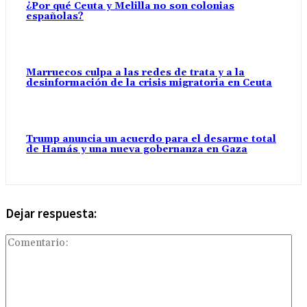
¿Por qué Ceuta y Melilla no son colonias
españolas?
Marruecos culpa a las redes de trata y a la
desinformación de la crisis migratoria en Ceuta
Trump anuncia un acuerdo para el desarme total
de Hamás y una nueva gobernanza en Gaza
Dejar respuesta:
Com