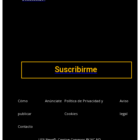
📩Suscríbete gratis
Ventajas exclusivas para suscriptores:
Boletines semanales y prospectivos.
Becas en Cursos y Másteres universitarios.
Acceso exclusivo a Masterclass y Eventos.
Acceso a +120 ofertas de trabajo semanales.
Acceso a LISA Comunidad y LISA Challenge.
Suscribirme
Cómo
Anúnciate
Política de Privacidad y
Aviso
publicar
Cookies
legal
Contacto
LISA News©. Creative Commons BY-NC-ND.