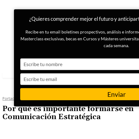
¿Quieres comprender mejor el futuro y anticipar
Recibe en tu email boletines prospectivos, análisis e infor
Masterclass exclusivas, becas en Cursos y Másteres universita
cada semana.
Type
your
name
Type
your
email
Enviar
Portada
Estrategia
Por qué es importante formarse en
Comunicación Estratégica