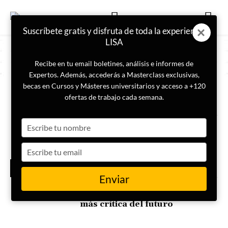
Suscríbete gratis y disfruta de toda la experiencia
LISA
Recibe en tu email boletines, análisis e informes de
Expertos. Además, accederás a Masterclass exclusivas,
becas en Cursos y Másteres universitarios y acceso a +120
ETIQUETA
Ciberespacio
ofertas de trabajo cada semana.
Type
La inteligencia artificial en el
Informe de Seguridad Nacional
your
2025: amenazas y respuestas
name
Type
your
IA GEOPOLÍTICA
SEGURIDAD
email
NACIONAL
Enviar
Código rojo: por qué la
ciberseguridad es la frontera
más crítica del futuro