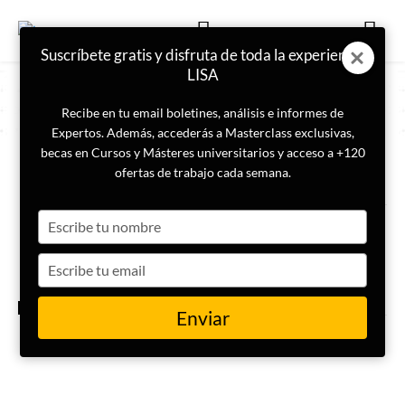
Suscríbete gratis y disfruta de toda la experiencia
LISA
Recibe en tu email boletines, análisis e informes de
Expertos. Además, accederás a Masterclass exclusivas,
becas en Cursos y Másteres universitarios y acceso a +120
ETIQUETA
Guardia Revolucionaria de Irán
ofertas de trabajo cada semana.
Type
La Guardia Revolucionaria de
Irán cierra el estrecho de
your
Ormuz y amenaza con atacar a
name
Type
quien cruce en él
your
email
ACTUALIDAD
Enviar
La UE declara terrorista a la
Guardia Revolucionaria iraní