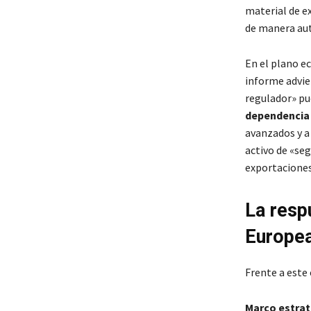
material de e
de manera au
En el plano 
informe advier
regulador» pu
dependencia 
avanzados y a
activo de «se
exportaciones 
La resp
Europe
Frente a este 
Marco estrat