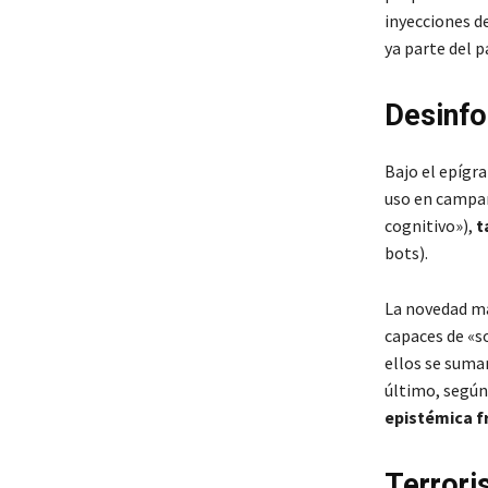
inyecciones d
ya parte del p
Desinfo
Bajo el epígra
uso en campañ
cognitivo»),
t
bots).
La novedad má
capaces de «s
ellos se suma
último, según
epistémica 
Terrori