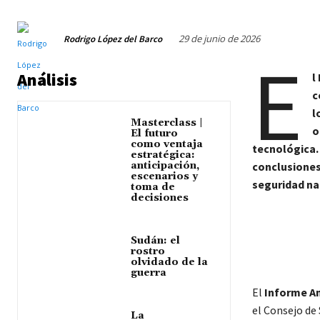
29 de junio de 2026
Rodrigo López del Barco
E
Análisis
l
c
l
Masterclass |
o
El futuro
como ventaja
tecnológica. 
estratégica:
anticipación,
conclusiones
escenarios y
seguridad na
toma de
decisiones
Sudán: el
rostro
olvidado de la
guerra
El
Informe An
el Consejo de 
La