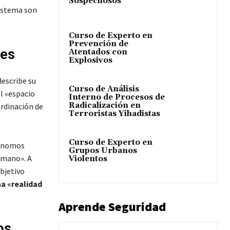
Sospechosos
sistema son
Curso de Experto en
Prevención de
ces
Atentados con
Explosivos
describe su
Curso de Análisis
l «espacio
Interno de Procesos de
Radicalización en
rdinación de
Terroristas Yihadistas
Curso de Experto en
tónomos
Grupos Urbanos
umano». A
Violentos
bjetivo
na «realidad
Aprende Seguridad
os