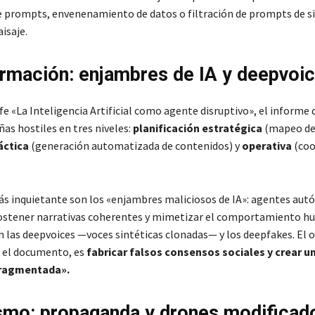
e prompts, envenenamiento de datos o filtración de prompts de 
aisaje.
rmación: enjambres de IA y deepvoi
fe «La Inteligencia Artificial como agente disruptivo», el informe 
as hostiles en tres niveles:
planificación estratégica
(mapeo de
áctica
(generación automatizada de contenidos) y
operativa
(coo
s inquietante son los «enjambres maliciosos de IA»: agentes au
ostener narrativas coherentes y mimetizar el comportamiento h
n las deepvoices —voces sintéticas clonadas— y los deepfakes. El o
 el documento, es
fabricar falsos consensos sociales y crear u
fragmentada».
smo: propaganda y drones modificad