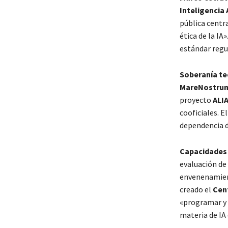
Inteligencia A
pública centra
ética de la IA
estándar regu
Soberanía te
MareNostru
proyecto
ALI
cooficiales. E
dependencia d
Capacidades 
evaluación de 
envenenamient
creado el
Cent
«programar y 
materia de IA