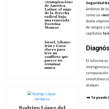
«trumpización»
Seguridad Na
de América
ámbitos de la
Latina: el auge
de la derecha
como un
«ins
radical bajo
una renovada
doble objetivo
Doctrina
de riesgos y 
Monroe
capítulos
: la 
Israel, Líbano,
Irán y Gaza:
Diagnós
claves para
leer un
conflicto que
El informe es 
parece no
terminar
inteligencia a
nunca
computación cu
simultánea c
ataque».
➡️ Te puede 
Rodrigo López del