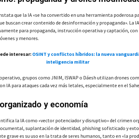
nstata que la IA «se ha convertido en una herramienta poderosa p
ue buscan crear contenido de desinformación y propaganda». La I
ivamente para propaganda, instrucción operativa y captación, con 
 jóvenes y menores.
uede interesar:
OSINT y conflictos híbridos: la nueva vanguardi
inteligencia militar
 operativo, grupos como JNIM, ISWAP o Dáesh utilizan drones com
on IA para ataques cada vez más letales, especialmente en el Sahe
organizado y economía
ntifica la IA como «vector potenciador y disruptivo» del crimen o
documental, suplantación de identidad, phishing sofisticado y exto
te grave es su uso en la trata de seres humanos, tanto en «la pro