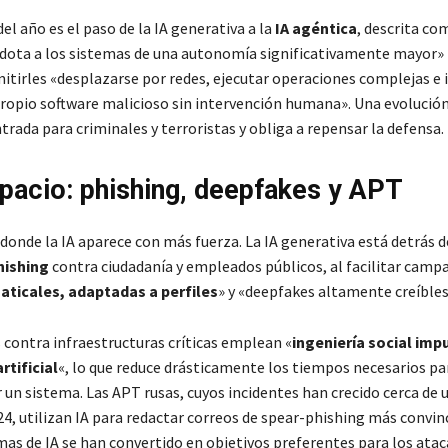
del año es el paso de la IA generativa a la
IA agéntica
, descrita co
 dota a los sistemas de una autonomía significativamente mayor» 
itirles «desplazarse por redes, ejecutar operaciones complejas e 
 propio software malicioso sin intervención humana». Una evolució
trada para criminales y terroristas y obliga a repensar la defensa.
pacio: phishing, deepfakes y APT
 donde la IA aparece con más fuerza. La IA generativa está detrás 
hishing
contra ciudadanía y empleados públicos, al facilitar camp
aticales, adaptadas a perfiles
» y «deepfakes altamente creíbles
 contra infraestructuras críticas emplean «
ingeniería social imp
rtificial
«, lo que reduce drásticamente los tiempos necesarios pa
n sistema. Las APT rusas, cuyos incidentes han crecido cerca de
4, utilizan IA para redactar correos de spear-phishing más convinc
mas de IA se han convertido en objetivos preferentes para los atac