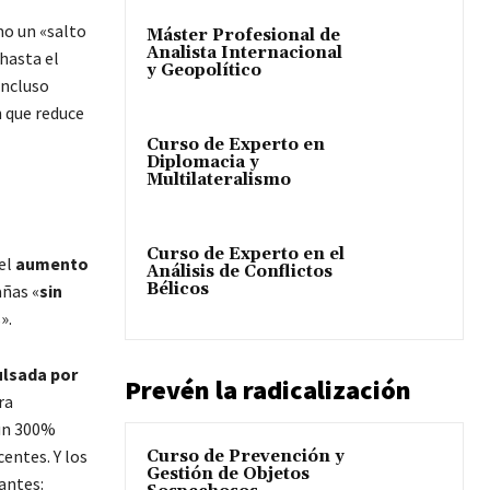
mo un «salto
Máster Profesional de
Analista Internacional
hasta el
y Geopolítico
incluso
n que reduce
Curso de Experto en
Diplomacia y
Multilateralismo
Curso de Experto en el
del
aumento
Análisis de Conflictos
Bélicos
añas «
sin
».
ulsada por
Prevén la radicalización
ra
 un 300%
entes. Y los
Curso de Prevención y
Gestión de Objetos
antes: