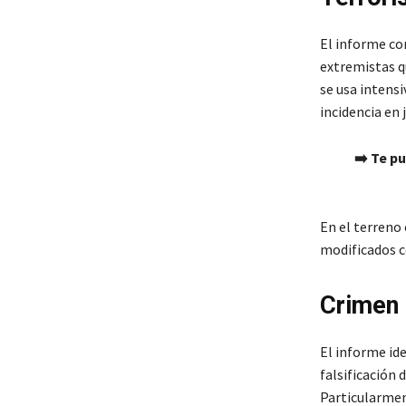
El informe co
extremistas q
se usa intens
incidencia en
➡️ Te p
En el terreno
modificados c
Crimen 
El informe ide
falsificación 
Particularmen