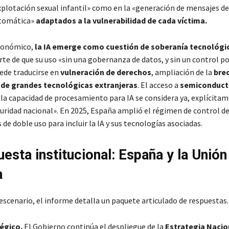
xplotación sexual infantil» como en la «generación de mensajes d
tomática»
adaptados a la vulnerabilidad de cada víctima.
económico,
la IA emerge como cuestión de soberanía tecnológi
te de que su uso «sin una gobernanza de datos, y sin un control po
ede traducirse en
vulneración de derechos
, ampliación de la
brec
de grandes tecnológicas extranjeras
. El acceso a
semiconduct
 la capacidad de procesamiento para IA se considera ya, explícitam
guridad nacional». En 2025, España amplió el régimen de control d
de doble uso para incluir la IA y sus tecnologías asociadas.
uesta institucional: España y la Unión
a
escenario, el informe detalla un paquete articulado de respuestas.
égico.
El Gobierno continúa el despliegue de la
Estrategia Nacio