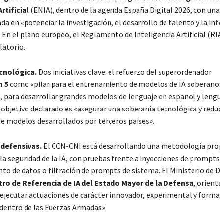
rtificial
(ENIA), dentro de la agenda España Digital 2026, con una
da en «potenciar la investigación, el desarrollo de talento y la in
». En el plano europeo, el Reglamento de Inteligencia Artificial (RI
latorio.
cnológica.
Dos iniciativas clave: el refuerzo del superordenador
m
5
como «pilar para el entrenamiento de modelos de IA soberanos
A
, para desarrollar grandes modelos de lenguaje en español y leng
l objetivo declarado es «asegurar una soberanía tecnológica y reduc
e modelos desarrollados por terceros países».
defensivas.
El CCN-CNI está desarrollando una metodología pro
la seguridad de la IA, con pruebas frente a inyecciones de prompts
o de datos o filtración de prompts de sistema. El Ministerio de 
ro de Referencia de IA del Estado Mayor de la Defensa
, orient
ejecutar actuaciones de carácter innovador, experimental y forma
 dentro de las Fuerzas Armadas».