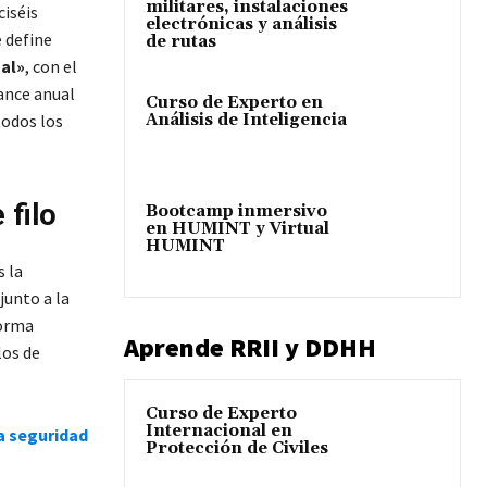
militares, instalaciones
ciséis
electrónicas y análisis
 define
de rutas
nal»
, con el
lance anual
Curso de Experto en
Análisis de Inteligencia
todos los
 filo
Bootcamp inmersivo
en HUMINT y Virtual
HUMINT
s la
junto a la
forma
Aprende RRII y DDHH
os de
Curso de Experto
Internacional en
la seguridad
Protección de Civiles