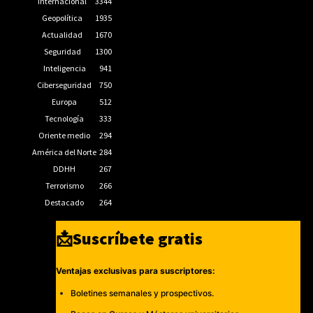
Internacional
3344
Geopolítica
1935
Actualidad
1670
Seguridad
1300
Inteligencia
941
Ciberseguridad
750
Europa
512
Tecnología
333
Oriente medio
294
América del Norte
284
DDHH
267
Terrorismo
266
Destacado
264
📩Suscríbete gratis
Ventajas exclusivas para suscriptores:
Boletines semanales y prospectivos.