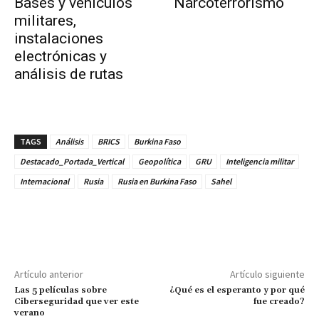
Bases y vehículos
Narcoterrorismo
militares,
instalaciones
electrónicas y
análisis de rutas
TAGS
Análisis
BRICS
Burkina Faso
Destacado_Portada_Vertical
Geopolítica
GRU
Inteligencia militar
Internacional
Rusia
Rusia en Burkina Faso
Sahel
Artículo anterior
Artículo siguiente
Las 5 películas sobre
¿Qué es el esperanto y por qué
Ciberseguridad que ver este
fue creado?
verano