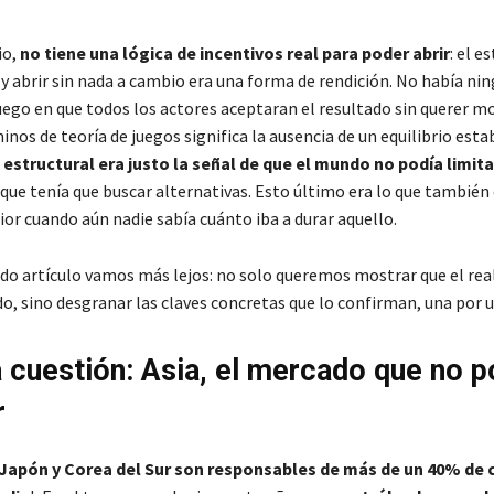
io,
no tiene una lógica de incentivos real para poder abrir
: el e
 y abrir sin nada a cambio era una forma de rendición. No había ni
uego en que todos los actores aceptaran el resultado sin querer m
inos de teoría de juegos significa la ausencia de un equilibrio est
 estructural era justo la señal de que el mundo no podía limita
o que tenía que buscar alternativas. Esto último era lo que también 
ior cuando aún nadie sabía cuánto iba a durar aquello.
do artículo vamos más lejos: no solo queremos mostrar que el re
o, sino desgranar las claves concretas que lo confirman, una por u
 cuestión: Asia, el mercado que no p
r
, Japón y Corea del Sur son responsables de más de un 40% de