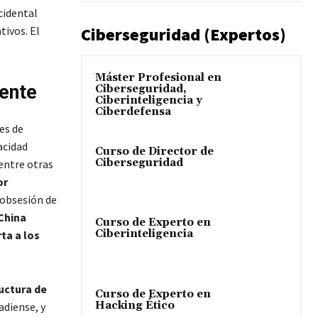
cidental
Ciberseguridad (Expertos)
ivos. El
Máster Profesional en
iente
Ciberseguridad,
Ciberinteligencia y
Ciberdefensa
es de
acidad
Curso de Director de
Ciberseguridad
entre otras
or
a obsesión de
China
Curso de Experto en
Ciberinteligencia
ta a los
ructura de
Curso de Experto en
Hacking Ético
adiense, y