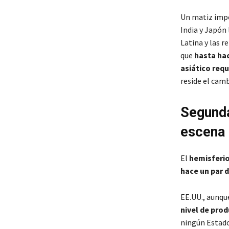
Un matiz impo
India y Japón 
Latina y las r
que
hasta hac
asiático requ
reside el cam
Segunda
escena
El
hemisferio
hace un par 
EE.UU., aunqu
nivel de prod
ningún Estado