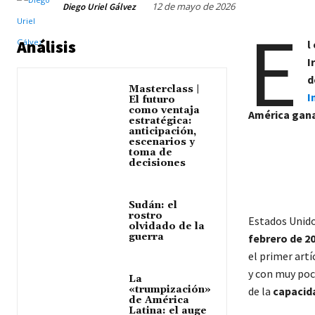
12 de mayo de 2026
Diego Uriel Gálvez
E
Análisis
l
I
d
Masterclass |
I
El futuro
como ventaja
América gana
estratégica:
anticipación,
escenarios y
toma de
decisiones
Sudán: el
rostro
Estados Unidos
olvidado de la
guerra
febrero de 2
el primer artí
y con muy poca
La
«trumpización»
de la
capacida
de América
Latina: el auge