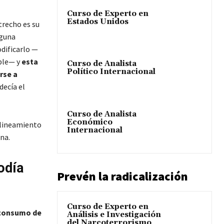
Curso de Experto en
Estados Unidos
strecho es su
nguna
odificarlo —
able— y
esta
Curso de Analista
Político Internacional
rse a
decía el
Curso de Analista
Económico
alineamiento
Internacional
na.
odía
Prevén la radicalización
Curso de Experto en
 consumo de
Análisis e Investigación
del Narcoterrorismo