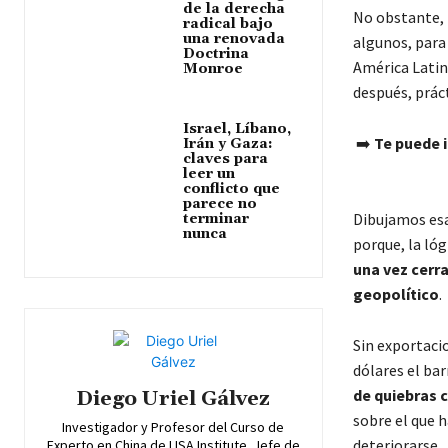
de la derecha
No obstante, 
radical bajo
una renovada
algunos, para
Doctrina
América Latin
Monroe
después, prá
Israel, Líbano,
➡️
Te puede i
Irán y Gaza:
claves para
leer un
conflicto que
parece no
Dibujamos esa
terminar
nunca
porque, la lóg
una vez cerr
geopolítico
.
Sin exportacio
dólares el ba
de quiebras c
Diego Uriel Gálvez
sobre el que 
Investigador y Profesor del Curso de
deteriorarse.
Experto en China de LISA Institute. Jefe de