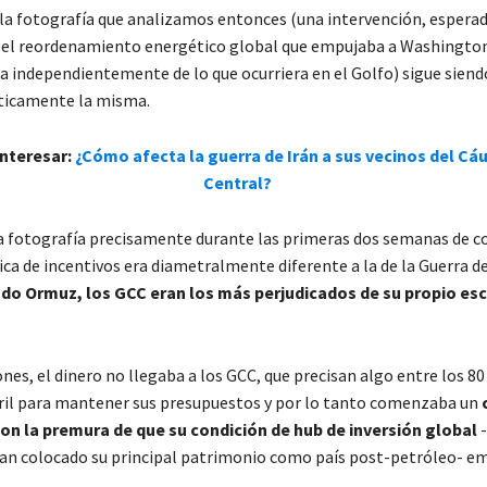
la fotografía que analizamos entonces (una intervención, espera
 el reordenamiento energético global que empujaba a Washington
a independientemente de lo que ocurriera en el Golfo) sigue sien
cticamente la misma.
nteresar:
¿Cómo afecta la guerra de Irán a sus vecinos del Cá
Central?
 fotografía precisamente durante las primeras dos semanas de co
ica de incentivos era diametralmente diferente a la de la Guerra de
ado Ormuz, los GCC eran los más perjudicados de su propio es
nes, el dinero no llegaba a los GCC, que precisan algo entre los 80 
rril para mantener sus presupuestos y por lo tanto comenzaba un
on la premura de que su condición de hub de inversión global
-
han colocado su principal patrimonio como país post-petróleo- e