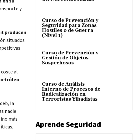
o en su
ransporte y
Curso de Prevención y
Seguridad para Zonas
Hostiles o de Guerra
ait producen
(Nivel 1)
ión situados
mpetitivas
Curso de Prevención y
Gestión de Objetos
Sospechosos
 coste al
 petróleo
Curso de Análisis
Interno de Procesos de
Radicalización en
Terroristas Yihadistas
deb, la
as nadie
 sino más
Aprende Seguridad
íticas,