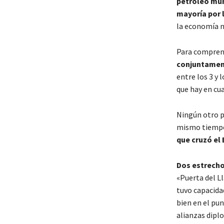
petróleo mu
mayoría por 
la economía no
Para compren
conjuntament
entre los 3 y 
que hay en cu
Ningún otro p
mismo tiempo.
que cruzó el 
Dos estrecho
«Puerta del L
tuvo capacidad
bien en el pun
alianzas dipl