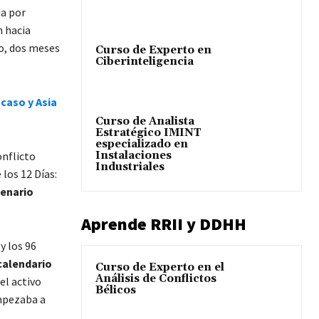
da por
 hacia
do, dos meses
Curso de Experto en
Ciberinteligencia
ucaso y Asia
Curso de Analista
Estratégico IMINT
especializado en
Instalaciones
nflicto
Industriales
 los 12 Días:
cenario
Aprende RRII y DDHH
y los 96
calendario
Curso de Experto en el
Análisis de Conflictos
el activo
Bélicos
mpezaba a