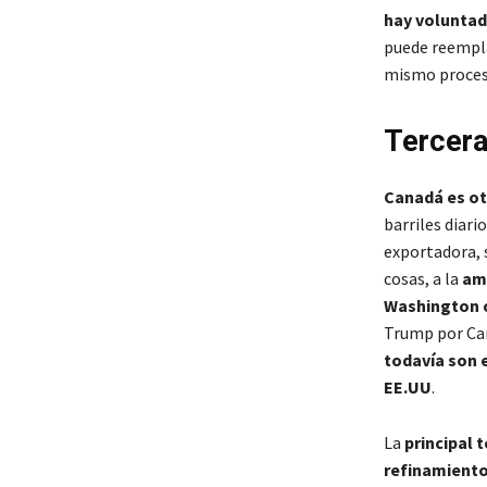
hay voluntad 
puede reempla
mismo proceso
Tercera
Canadá es ot
barriles diar
exportadora, 
cosas, a la
amp
Washington 
Trump por Can
todavía son 
EE.UU
.
La
principal 
refinamient