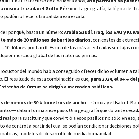
ndia
l. En el transcurso de cincuenta años,
ese petróleo ha pasad
la misma trazada: el Golfo Pérsico
. La geografía, la lógica del t
 podían ofrecer otra salida a esa escala.
der por qué, basta un número:
Arabia Saudí, Iraq, los EAU y Kuw
e más de 20 millones de barriles diarios
, con costes de extracc
los 10 dólares por barril. Es una de las más acentuadas ventajas co
alquier mercado global de las materias primas.
roductor del mundo había conseguido ofrecer dicho volumen a tal
 El resultado de esta combinación es que,
para 2024, el 84% del
Estrecho de Ormuz se dirigía a mercados asiáticos.
s de menos de 30 kilómetros de ancho
—Ormuz y el Bab el-Man
lanto»— daban forma a ese paso. Una geografía que durante décad
 real para sustituir y que convirtió a esos pasillos no sólo en eso,
to de control a partir del cual se podían condicionar decisiones pol
omáticas, modelos de desarrollo de media humanidad.