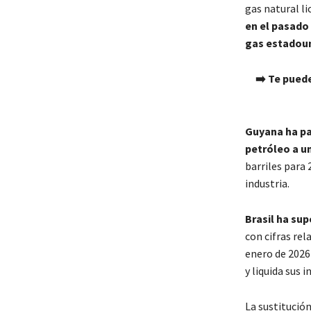
gas natural li
en el pasado
gas estadou
​➡️ Te pued
Guyana ha pa
petróleo a un
barriles para 
industria.
Brasil ha sup
con cifras rel
enero de 2026
y liquida sus i
La sustitució