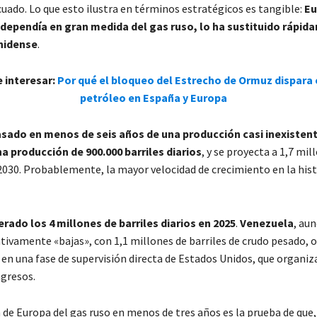
cuado. Lo que esto ilustra en términos estratégicos es tangible:
Eu
 dependía en gran medida del gas ruso, lo ha sustituido rápid
nidense
.
e interesar:
Por qué el bloqueo del Estrecho de Ormuz dispara e
petróleo en España y Europa
sado en menos de seis años de una producción casi inexisten
a producción de 900.000 barriles diarios
, y se proyecta a 1,7 mil
2030. Probablemente, la mayor velocidad de crecimiento en la hist
erado los 4 millones de barriles diarios en 2025
.
Venezuela
, au
ativamente «bajas», con 1,1 millones de barriles de crudo pesado, 
 en una fase de supervisión directa de Estados Unidos, que organiz
ngresos.
n de Europa del gas ruso en menos de tres años es la prueba de que