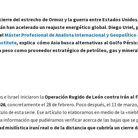
 cierre del estrecho de Ormuz y la guerra entre Estados Unidos,
rán han acelerado un reajuste energético global.
Diego Uriel, 
el
Máster Profesional de Analista Internacional y Geopolítico 
nstitute
, explica
cómo Asia busca alternativas al Golfo Pérsi
 peso como proveedor estratégico de petróleo, gas y minerale
 e Israel iniciaron la
Operación Rugido de León contra Irán al f
026
, concretamente el 28 de febrero. Poco después, el 11 de marz
culo de esta serie. Ese artículo lo elaboramos en medio de la «nieb
 información que pudiéramos verificar acerca de las bajas que se 
d misilística iraní real o de la distancia que cubriría un cierre