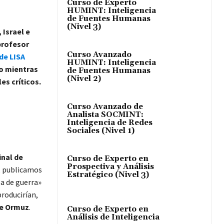
Curso de Experto
HUMINT: Inteligencia
de Fuentes Humanas
(Nivel 3)
 Israel e
profesor
Curso Avanzado
de LISA
HUMINT: Inteligencia
co mientras
de Fuentes Humanas
(Nivel 2)
s críticos.
Curso Avanzado de
Analista SOCMINT:
Inteligencia de Redes
Sociales (Nivel 1)
inal de
Curso de Experto en
Prospectiva y Análisis
o, publicamos
Estratégico (Nivel 3)
la de guerra»
producirían,
 de Ormuz
.
Curso de Experto en
Análisis de Inteligencia