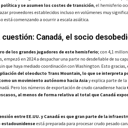
política y se asumen los costes de transición
, el hemisferio oc
zar proveedores establecidos incluso en volúmenes muy significat
 está comenzando a ocurrir a escala asiática.
 cuestión: Canadá, el socio desobed
ro de los grandes jugadores de este hemisferio
; con 4,1 millon
ios, empezó en 2024 a despachar una parte no desdeñable de su cap
sin que haya mediado coordinación con Washington. Esto gracias, 
liación del oleoducto Trans Mountain, lo que se interpreta p
como un movimiento autónomo hacia Asia
y explica parte de l
adá. Pero los números de exportación de crudo canadiense hacia
escasos, al menos de forma relativa al total que Canadá expor
tensión entre EE.UU. y Canadá es que gran parte de la infraest
o estadounidense
está preparada para procesar crudo pesado can