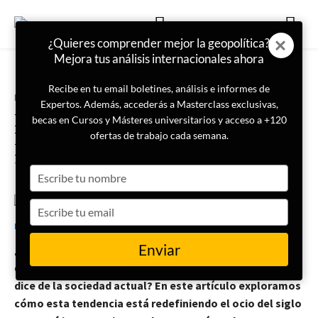
¿Quieres comprender mejor la geopolítica?
Mejora tus análisis internacionales ahora
Recibe en tu email boletines, análisis e informes de
Portada
Internacional
Expertos. Además, accederás a Masterclass exclusivas,
La revolución del ocio creativo en
becas en Cursos y Másteres universitarios y acceso a +120
Europa: ¿por qué el mundo
ofertas de trabajo cada semana.
redescubre el arte de crear?
Type
your
name
Type
18 de febrero de 2025
LISA News
your
email
Enviar
¿Por qué las actividades que requieren desconexión
digital están ganando tanta fuerza en Europa y qué nos
dice de la sociedad actual? En este artículo exploramos
cómo esta tendencia está redefiniendo el ocio del siglo