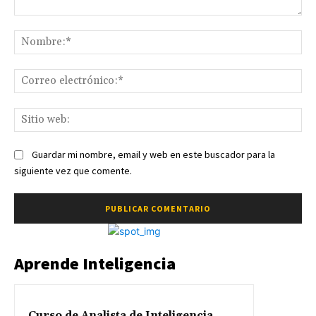
Comentario:
No
Co
ele
Sit
we
Guardar mi nombre, email y web en este buscador para la
siguiente vez que comente.
Aprende Inteligencia
Curso de Analista de Inteligencia