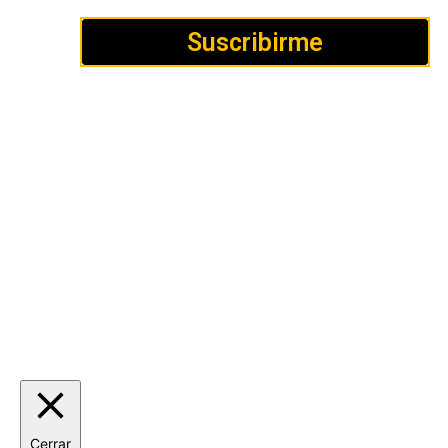
Suscribirme
Cómo
Anúnciate
Política de Privacidad y
publicar
Cookies
Aviso
Contacto
legal
LISA News©. Creative Commons BY-NC-ND.
Cerrar