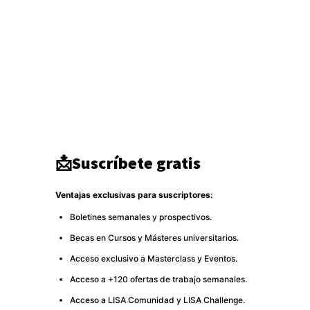
Ciberseguridad
750
Europa
513
Tecnología
333
Oriente medio
294
América del Norte
284
DDHH
267
Terrorismo
266
Destacado
264
📩Suscríbete gratis
Ventajas exclusivas para suscriptores:
Boletines semanales y prospectivos.
Becas en Cursos y Másteres universitarios.
Acceso exclusivo a Masterclass y Eventos.
Acceso a +120 ofertas de trabajo semanales.
Acceso a LISA Comunidad y LISA Challenge.