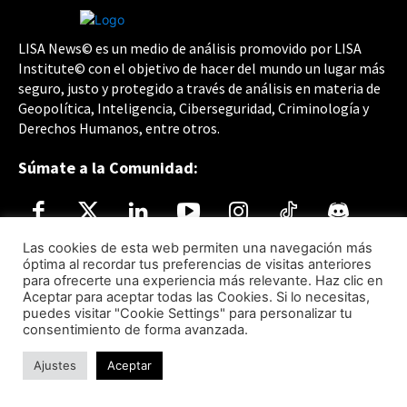
LISA News© es un medio de análisis promovido por LISA
Institute© con el objetivo de hacer del mundo un lugar más
seguro, justo y protegido a través de análisis en materia de
Geopolítica, Inteligencia, Ciberseguridad, Criminología y
Derechos Humanos, entre otros.
Súmate a la Comunidad:
Las cookies de esta web permiten una navegación más
óptima al recordar tus preferencias de visitas anteriores
para ofrecerte una experiencia más relevante. Haz clic en
Aceptar para aceptar todas las Cookies. Si lo necesitas,
puedes visitar "Cookie Settings" para personalizar tu
Accesos directos
consentimiento de forma avanzada.
Ajustes
Aceptar
Vídeo-Presentación LISA News
LISA Institute