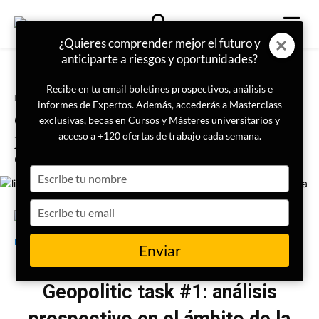
¿Quieres comprender mejor el futuro y
anticiparte a riesgos y oportunidades?
Recibe en tu email boletines prospectivos, análisis e
Portada
LISA Challenge
informes de Expertos. Además, accederás a Masterclass
Geopolitic task #1: análisis
exclusivas, becas en Cursos y Másteres universitarios y
prospectivo en el ámbito de la
acceso a +120 ofertas de trabajo cada semana.
defensa
Type
your
name
Type
your
10 de febrero de 2025
LISA Institute
email
Enviar
Geopolitic task #1: análisis
prospectivo en el ámbito de la