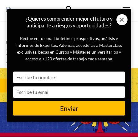
¿Quieres comprender mejor el futuro y
anticiparte a riesgos y oportunidades?
Recibe en tu email boletines prospectivos, análisis e
Portada
LISA Challenge
informes de Expertos. Además, accederás a Masterclass
Inteligencia estratégica para la
exclusivas, becas en Cursos y Másteres universitarios y
seguridad vecinal de Ecuador
acceso a +120 ofertas de trabajo cada semana.
Type
your
name
Type
your
email
Enviar