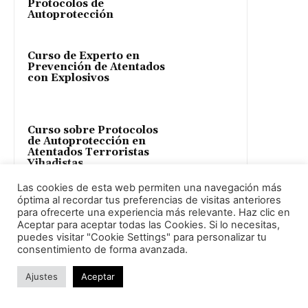
Protocolos de
Autoprotección
Curso de Experto en
Prevención de Atentados
con Explosivos
Curso sobre Protocolos
de Autoprotección en
Atentados Terroristas
Yihadistas
Las cookies de esta web permiten una navegación más
óptima al recordar tus preferencias de visitas anteriores
Curso de Experto en
para ofrecerte una experiencia más relevante. Haz clic en
Grupos Urbanos Violentos
Aceptar para aceptar todas las Cookies. Si lo necesitas,
puedes visitar "Cookie Settings" para personalizar tu
consentimiento de forma avanzada.
Ajustes
Aceptar
Aprende Seguridad