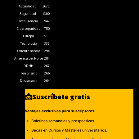
Actualidad
1671
Seguridad
1300
Inteligencia
942
Ciberseguridad
750
Europa
513
Tecnología
333
Oriente medio
294
América del Norte
284
DDHH
267
Terrorismo
266
Destacado
264
📩Suscríbete gratis
Ventajas exclusivas para suscriptores:
Boletines semanales y prospectivos.
Becas en Cursos y Másteres universitarios.