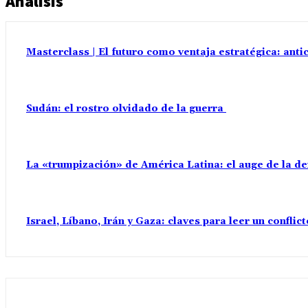
Análisis
Masterclass | El futuro como ventaja estratégica: anti
Sudán: el rostro olvidado de la guerra
La «trumpización» de América Latina: el auge de la d
Israel, Líbano, Irán y Gaza: claves para leer un confli