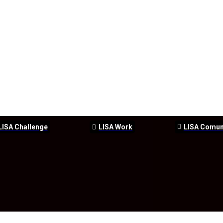
LISA Challenge
LISA Work
LISA Comu
ERSEGURIDAD
SEGURIDAD
DDHH
FORMACIÓN
EVEN