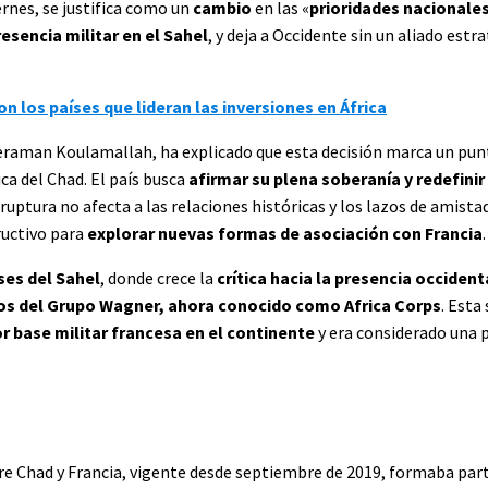
ernes, se justifica como un
cambio
en las «
prioridades nacionale
resencia militar en el Sahel
, y deja a Occidente sin un aliado estr
on los países que lideran las inversiones en África
deraman Koulamallah, ha explicado que esta decisión marca un punt
ca del Chad. El país busca
afirmar su plena soberanía y redefinir
uptura no afecta a las relaciones históricas y los lazos de amist
ructivo para
explorar nuevas formas de asociación con Francia
.
ses del Sahel
, donde crece la
crítica hacia la presencia occiden
os del Grupo Wagner, ahora conocido como Africa Corps
. Esta
 base militar francesa en el continente
y era considerado una p
re Chad y Francia, vigente desde septiembre de 2019, formaba par