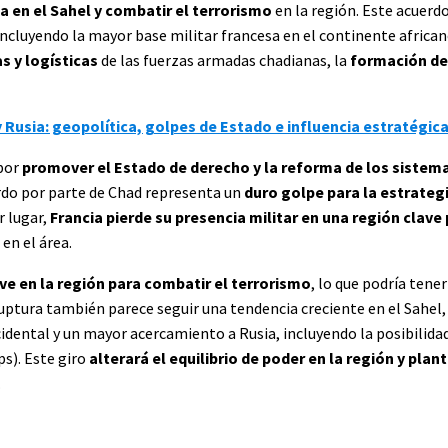
a en el Sahel y combatir el terrorismo
en la región. Este acuerd
incluyendo la mayor base militar francesa en el continente africa
 y logísticas
de las fuerzas armadas chadianas, la
formación d
y Rusia: geopolítica, golpes de Estado e influencia estratégic
 por
promover el Estado de derecho y la reforma de los sistem
erdo por parte de Chad representa un
duro golpe para la estrategi
r lugar,
Francia pierde su presencia militar en una región clave 
 en el área.
ave en la región para combatir el terrorismo
, lo que podría tene
ruptura también parece seguir una tendencia creciente en el Sahel,
cidental y un mayor acercamiento a Rusia, incluyendo la posibilida
s). Este giro
alterará el equilibrio de poder en la región y pla
.