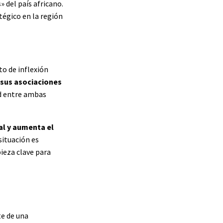
s
» del país africano.
atégico en la región
o de inflexión
 sus asociaciones
ad entre ambas
tal y aumenta el
 situación es
ieza clave para
te de una