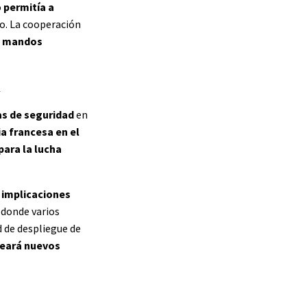
o
permitía a
no. La cooperación
e mandos
a
as de seguridad
en
a francesa en el
para la lucha
r
implicaciones
 donde varios
d de despliegue de
nteará nuevos