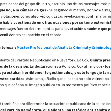
 presidente del grupo disuelto, escribió uno de los mensajes más 
que no, a la cámara de gas
». Su segundo al mando, Bobby Walker, 
s violaciones como algo «épico». Estas revelaciones confirmaron 
se había cuestionado en otras ocasiones por su tono extremis
 mensajes fueron determinantes para la
votación unánime que pu
venil
dentro del partido en el estado.
nteresar:
Máster Profesional de Analista Criminal y Criminolo
idente del Partido Republicano en Nueva York, Ed Cox,
Giunta pres
s de la decisión
. En declaraciones a Politico, Cox afirmó que «
los
 ya estaban horriblemente gestionados, y este lenguaje tan vi
estro partido
». Asimismo, añadió que el hecho no solo vulneraba l
sino que dañaba su imagen pública en un momento político especi
 también para diferenciar la actuación republicana de la de los d
 del Partido Demócrata, que adopta una retórica antisemita y 