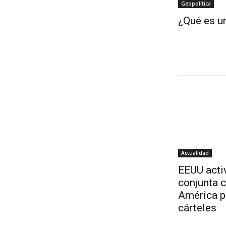
Geopolítica
¿Qué es un
Actualidad
EEUU acti
conjunta 
América p
cárteles