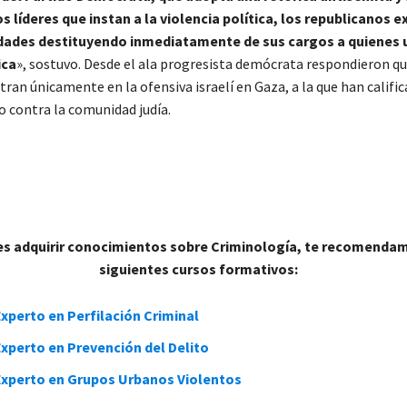
s líderes que instan a la violencia política, los republicanos e
dades destituyendo inmediatamente de sus cargos a quienes u
ica
», sostuvo. Desde el ala progresista demócrata respondieron qu
ntran únicamente en la ofensiva israelí en Gaza, a la que han califi
o contra la comunidad judía.
res adquirir conocimientos sobre Criminología, te recomenda
siguientes cursos formativos:
xperto en Perfilación Criminal
xperto en Prevención del Delito
Experto en Grupos Urbanos Violentos