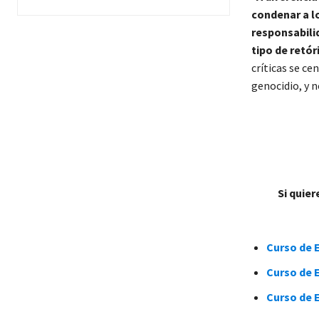
condenar a lo
responsabili
tipo de retór
críticas se ce
genocidio, y n
Si quie
Curso de E
Curso de E
Curso de 