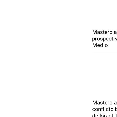
Mastercla
prospectiv
Medio
Masterclas
conflicto 
de Israel,