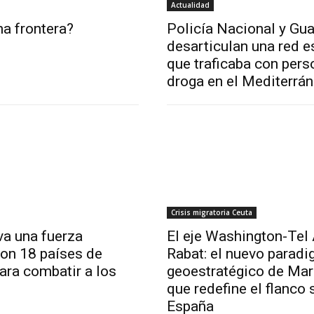
Actualidad
a frontera?
Policía Nacional y Gua
desarticulan una red 
que traficaba con pers
droga en el Mediterrá
Crisis migratoria Ceuta
va una fuerza
El eje Washington-Tel 
con 18 países de
Rabat: el nuevo parad
ara combatir a los
geoestratégico de Ma
que redefine el flanco 
España