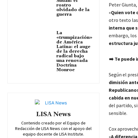
Sudán: el
Peter Giunta,
rostro
olvidado de la
«
Quien vote 
guerra
otro texto la
interna que 
La
embargo, los
«trumpización»
de América
estructura ju
Latina: el auge
de la derecha
radical bajo
➡️ Te puede i
una renovada
Doctrina
Monroe
Según el pres
dimisión ante
Republicanos
cabida en nu
del partido, 
sensible.
LISA News
Contenido creado por el Equipo de
Redacción de LISA News con el apoyo del
Cox aprovechó
equipo docente de LISA Institute.
«
A diferencia