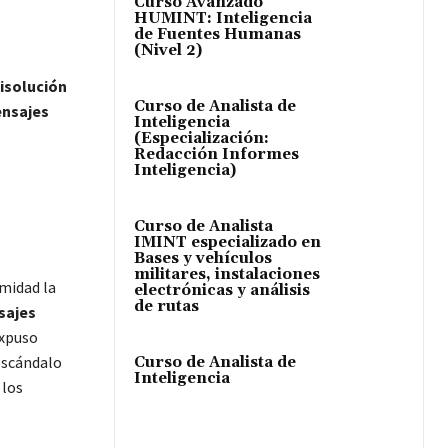
Curso Avanzado
HUMINT: Inteligencia
de Fuentes Humanas
(Nivel 2)
disolución
Curso de Analista de
ensajes
Inteligencia
(Especialización:
Redacción Informes
Inteligencia)
Curso de Analista
IMINT especializado en
Bases y vehículos
militares, instalaciones
midad la
electrónicas y análisis
de rutas
sajes
expuso
 escándalo
Curso de Analista de
Inteligencia
 los