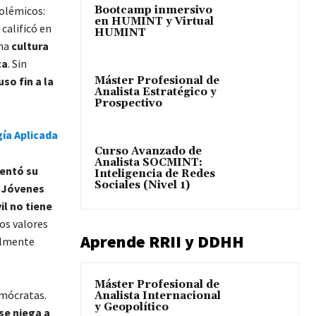
Bootcamp inmersivo
polémicos:
en HUMINT y Virtual
calificó en
HUMINT
una
cultura
ta
. Sin
Máster Profesional de
so fin a la
Analista Estratégico y
Prospectivo
gía Aplicada
Curso Avanzado de
Analista SOCMINT:
entó su
Inteligencia de Redes
Sociales (Nivel 1)
 Jóvenes
l no tiene
os valores
Aprende RRII y DDHH
almente
Máster Profesional de
emócratas.
Analista Internacional
y Geopolítico
se niega a