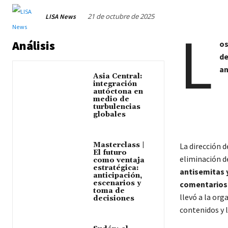
21 de octubre de 2025
LISA News
L
Análisis
os
de
an
Asia Central:
integración
autóctona en
medio de
turbulencias
globales
Masterclass |
La dirección d
El futuro
eliminación d
como ventaja
estratégica:
antisemitas
anticipación,
escenarios y
comentarios 
toma de
llevó a la org
decisiones
contenidos y l