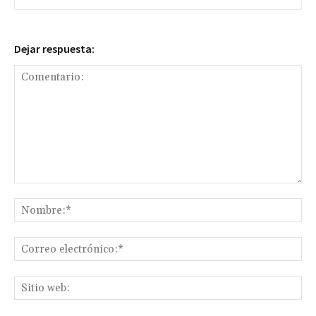
Dejar respuesta:
Comentario:
No
Co
ele
Sit
we