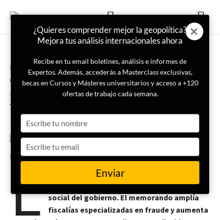
¿Quieres comprender mejor la geopolítica?
Mejora tus análisis internacionales ahora
Recibe en tu email boletines, análisis e informes de
Portada
Actualidad
Expertos. Además, accederás a Masterclass exclusivas,
Trump impide a inmigrantes
becas en Cursos y Másteres universitarios y acceso a +120
indocumentados obtener
ofertas de trabajo cada semana.
beneficios de la Seguridad Social
Type
your
name
Type
16 de abril de 2025
LISA News
your
L
email
Enviar
a Casa Blanca ordena verificaciones más
estrictas, mientras Biden critica la política
social del gobierno. El memorando amplía
fiscalías especializadas en fraude y aumenta