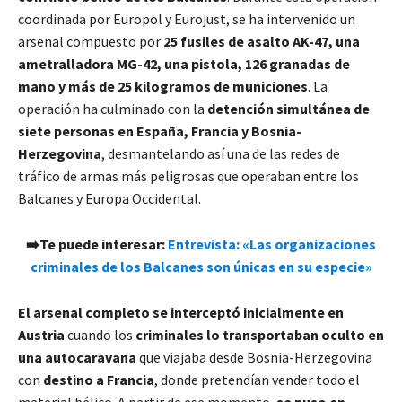
coordinada por Europol y Eurojust, se ha intervenido un
arsenal compuesto por
25 fusiles de asalto AK-47, una
ametralladora MG-42, una pistola, 126 granadas de
mano y más de 25 kilogramos de municiones
. La
operación ha culminado con la
detención simultánea de
siete personas en España, Francia y Bosnia-
Herzegovina
, desmantelando así una de las redes de
tráfico de armas más peligrosas que operaban entre los
Balcanes y Europa Occidental.
➡️Te puede interesar:
Entrevista: «Las organizaciones
criminales de los Balcanes son únicas en su especie»
El arsenal completo se interceptó inicialmente en
Austria
cuando los
criminales lo transportaban oculto en
una autocaravana
que viajaba desde Bosnia-Herzegovina
con
destino a Francia
, donde pretendían vender todo el
material bélico. A partir de ese momento,
se puso en