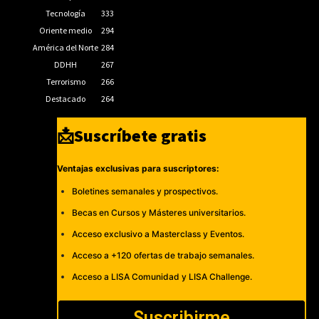
Tecnología
333
Oriente medio
294
América del Norte
284
DDHH
267
Terrorismo
266
Destacado
264
📩Suscríbete gratis
Ventajas exclusivas para suscriptores:
Boletines semanales y prospectivos.
Becas en Cursos y Másteres universitarios.
Acceso exclusivo a Masterclass y Eventos.
Acceso a +120 ofertas de trabajo semanales.
Acceso a LISA Comunidad y LISA Challenge.
Suscribirme