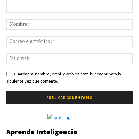
Comentario:
No
Co
ele
Sit
we
Guardar mi nombre, email y web en este buscador para la
siguiente vez que comente.
Aprende Inteligencia