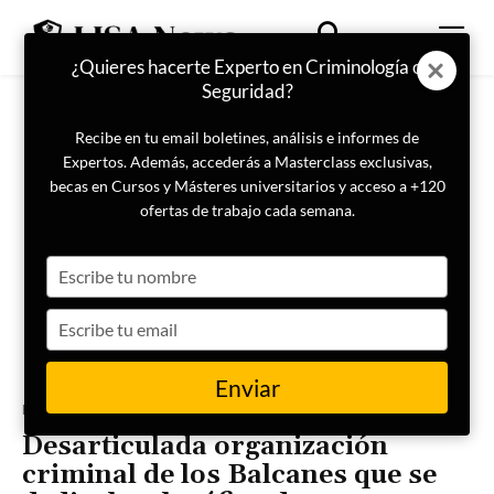
¿Quieres hacerte Experto en Criminología o
Seguridad?
Recibe en tu email boletines, análisis e informes de
Expertos. Además, accederás a Masterclass exclusivas,
becas en Cursos y Másteres universitarios y acceso a +120
ofertas de trabajo cada semana.
Type
your
name
Type
your
email
Enviar
Portada
Actualidad
Desarticulada organización
criminal de los Balcanes que se