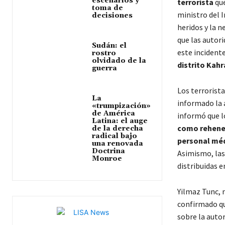
escenarios y
terrorista
que
toma de
ministro del I
decisiones
heridos y la n
que las autor
Sudán: el
este incidente
rostro
olvidado de la
distrito Ka
guerra
Los terrorist
La
informado la a
«trumpización»
de América
informó que l
Latina: el auge
como rehene
de la derecha
radical bajo
personal mé
una renovada
Doctrina
Asimismo, las 
Monroe
distribuidas e
Yilmaz Tunc, m
confirmado q
sobre la autor