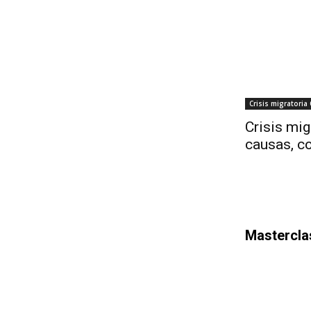
Crisis migratoria
Crisis mig
causas, co
Mastercla