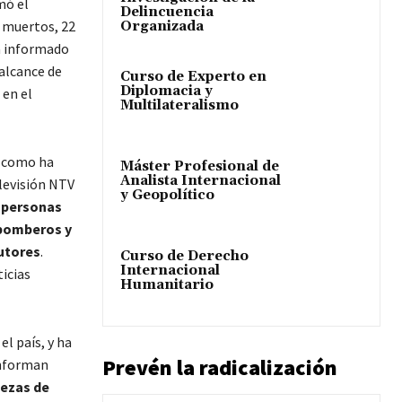
mó el
Delincuencia
o muertos, 22
Organizada
ha informado
alcance de
Curso de Experto en
Diplomacia y
 en el
Multilateralismo
y como ha
Máster Profesional de
Analista Internacional
elevisión NTV
y Geopolítico
 personas
 bomberos y
autores
.
Curso de Derecho
Internacional
icias
Humanitario
el país, y ha
Prevén la radicalización
informan
iezas de