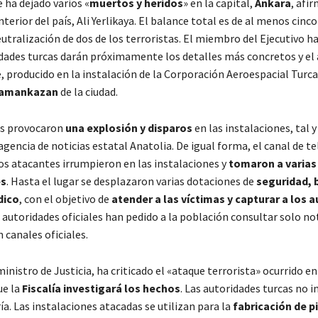
 ha dejado varios «
muertos y heridos
» en la capital,
Ankara
, afir
nterior del país, Ali Yerlikaya. El balance total es de al menos cinc
eutralización de dos de los terroristas. El miembro del Ejecutivo 
idades turcas darán próximamente los detalles más concretos y el 
, producido en la instalación de la Corporación Aeroespacial Turca
hramankazan
de la ciudad.
as provocaron
una explosión y disparos
en las instalaciones, tal 
gencia de noticias estatal Anatolia. De igual forma, el canal de t
os atacantes irrumpieron en las instalaciones
y
tomaron a varias
s
. Hasta el lugar se desplazaron varias dotaciones de
seguridad,
dico
, con el objetivo de
atender a las víctimas y capturar a los 
autoridades oficiales han pedido a la población consultar solo not
n canales oficiales.
inistro de Justicia, ha criticado el «ataque terrorista» ocurrido en 
ue la
Fiscalía investigará los hechos
. Las autoridades turcas no 
ía. Las instalaciones atacadas se utilizan para la
fabricación de p