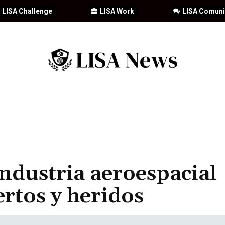
LISA Challenge
LISA Work
LISA Comun
IA
CIBERSEGURIDAD
SEGURIDAD
DDHH
FORMACIÓN
industria aeroespacial
ertos y heridos