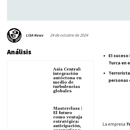
24 de octubre de 2024
LISA News
Análisis
El suceso 
Turca en 
Asia Central:
Terrorista
integración
autóctona en
personas 
medio de
turbulencias
globales
Masterclass |
El futuro
como ventaja
estratégica:
La empresa
T
anticipación,