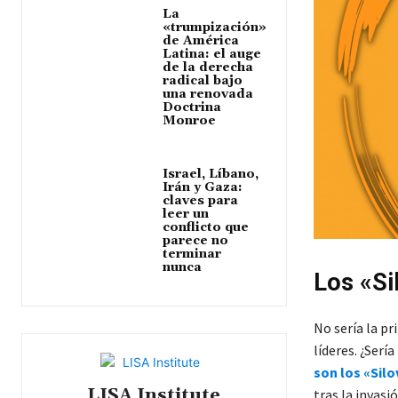
La
«trumpización»
de América
Latina: el auge
de la derecha
radical bajo
una renovada
Doctrina
Monroe
Israel, Líbano,
Irán y Gaza:
claves para
leer un
conflicto que
parece no
terminar
nunca
Los «Sil
No sería la pr
líderes. ¿Serí
son los «Silo
LISA Institute
tras la invasi