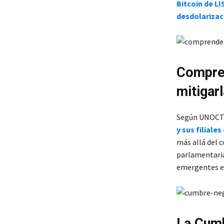
Bitcoin de LI
desdolarizac
Compren
mitigarl
Según UNOC
y sus filiales
más allá del 
parlamentaria 
emergentes en
La Cumb