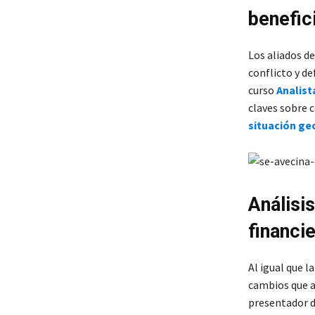
benefic
Los aliados de
conflicto y de
curso
Analist
claves sobre
situación geo
Análisi
financi
Al igual que 
cambios que a
presentador d