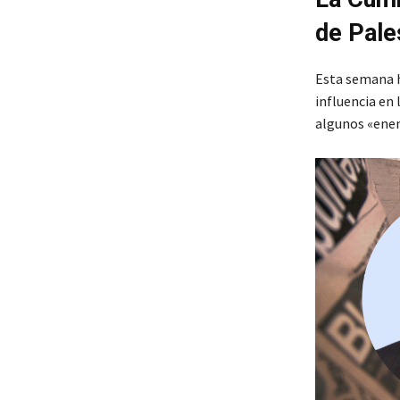
de Pale
Esta semana h
influencia en 
algunos «enem