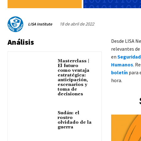
18 de abril de 2022
LISA Institute
Análisis
Desde LISA N
relevantes de 
en
Seguridad
Masterclass |
Humanos
. R
El futuro
como ventaja
boletín
para e
estratégica:
anticipación,
hora.
escenarios y
toma de
decisiones
Sudán: el
rostro
olvidado de la
guerra