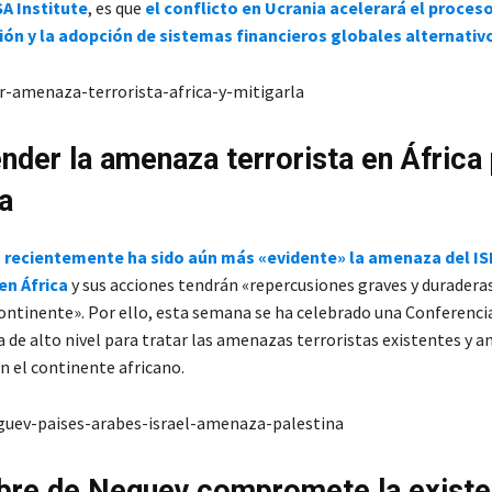
SA Institute
, es que
el conflicto en Ucrania acelerará el proces
ión y la adopción de sistemas financieros globales alternativ
der la amenaza terrorista en África
a
T
recientemente ha sido aún más «evidente» la amenaza del ISI
 en África
y sus acciones tendrán «repercusiones graves y durader
continente». Por ello, esta semana se ha celebrado una Conferenci
de alto nivel para tratar las amenazas terroristas existentes y an
 el continente africano.
re de Neguev compromete la existe