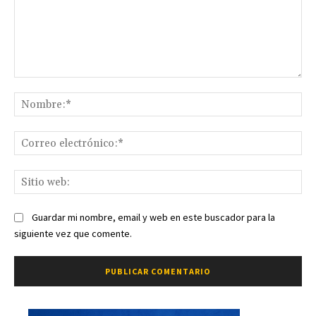
Comentario:
No
Co
ele
Sit
we
Guardar mi nombre, email y web en este buscador para la
siguiente vez que comente.