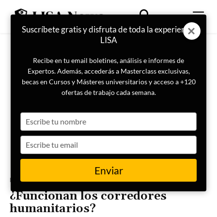
Suscríbete gratis y disfruta de toda la experiencia
LISA
Recibe en tu email boletines, análisis e informes de
Expertos. Además, accederás a Masterclass exclusivas,
becas en Cursos y Másteres universitarios y acceso a +120
ofertas de trabajo cada semana.
Type
your
name
Type
your
email
Enviar
Portada
Actualidad
¿Funcionan los corredores
humanitarios?