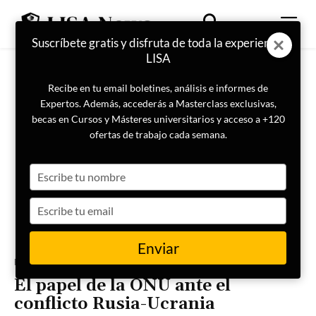
Suscríbete gratis y disfruta de toda la experiencia
LISA
Recibe en tu email boletines, análisis e informes de
Expertos. Además, accederás a Masterclass exclusivas,
becas en Cursos y Másteres universitarios y acceso a +120
ofertas de trabajo cada semana.
Type
your
name
Type
your
email
Enviar
Portada
Actualidad
El papel de la ONU ante el
conflicto Rusia-Ucrania