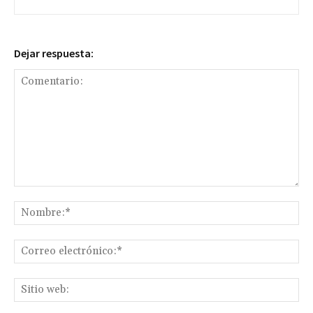
Dejar respuesta:
Comentario:
No
Co
ele
Sit
we