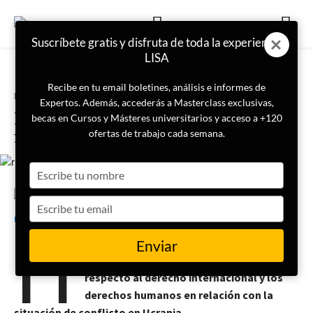
Suscríbete gratis y disfruta de toda la experiencia
LISA
Recibe en tu email boletines, análisis e informes de
Portada
Conflicto Ucrania
Expertos. Además, accederás a Masterclass exclusivas,
Rusia, Ucrania y el derecho
becas en Cursos y Másteres universitarios y acceso a +120
internacional
ofertas de trabajo cada semana.
Type
your
name
Type
2 de marzo de 2022
LISA News
H
your
email
uman Rights Watch responde a las
Enviar
principales preguntas que surgen
respecto al derecho internacional y los
derechos humanos en relación con la
situación de conflicto en Ucrania.