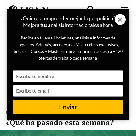
¿Quieres comprender mejor la geopolítica?
Mejora tus análisis internacionales ahora
Recibe en tu email boletines, análisis e informes de
Expertos. Además, accederás a Masterclass exclusivas,
becas en Cursos y Másteres universitarios y acceso a +120
ofertas de trabajo cada semana.
Type
your
name
Type
your
email
Enviar
Portada
Boletín Semanal
¿Qué ha pasado esta semana?