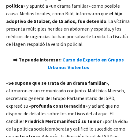
política
» y apuntó a «un drama familiar» como posible
causa. Medios locales, como Bild, informaron que
el hijo
adoptivo de Stalzer, de 15 años, fue detenido
. La víctima
presenta múltiples heridas en abdomen y espalda, y los
médicos de urgencias luchan por salvarle la vida. La fiscalía
de Hagen respaldó la versión policial.
➡️ Te puede interesar:
Curso de Experto en Grupos
Urbanos Violentos
«
Se supone que se trata de un drama familiar
»,
afirmaron en un comunicado conjunto. Matthias Miersch,
secretario general del Grupo Parlamentario del SPD,
expresó su «
profunda consternación
» y aclaró que no
dispone de detalles sobre los motivos del ataque. El
canciller
Friedrich Merz manifestó su temor
«por la vida»
de la política socialdemócrata y calificó lo sucedido como
un «
acto atroz
». Además, la dirección local del SPD en