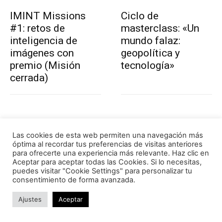
IMINT Missions
Ciclo de
#1: retos de
masterclass: «Un
inteligencia de
mundo falaz:
imágenes con
geopolítica y
premio (Misión
tecnología»
cerrada)
Las cookies de esta web permiten una navegación más
óptima al recordar tus preferencias de visitas anteriores
para ofrecerte una experiencia más relevante. Haz clic en
Masterclass |
Masterclass
Aceptar para aceptar todas las Cookies. Si lo necesitas,
puedes visitar "Cookie Settings" para personalizar tu
Cómo crear y dirigir
| Cómo analizar
consentimiento de forma avanzada.
Unidades de
conflictos
Inteligencia desde
geopolíticos | LISA
Ajustes
Aceptar
cero | LISA Institute
Institute