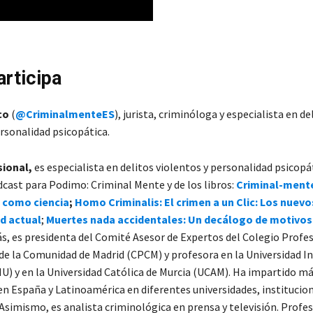
articipa
co
(
@CriminalmenteES
), jurista, criminóloga y especialista en de
ersonalidad psicopática.
sional,
es especialista en delitos violentos y personalidad psicopát
dcast para Podimo: Criminal Mente y de los libros:
Criminal-ment
 como ciencia
;
Homo Criminalis: El crimen a un Clic: Los nuevo
d actual
;
Muertes nada accidentales: Un decálogo de motivos
s, es presidenta del Comité Asesor de Expertos del Colegio Profes
de la Comunidad de Madrid (CPCM) y profesora en la Universidad I
IU) y en la Universidad Católica de Murcia (UCAM). Ha impartido má
en España y Latinoamérica en diferentes universidades, institucion
 Asimismo, es analista criminológica en prensa y televisión. Profe