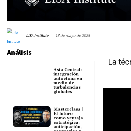
13 de mayo de 2025
LISA Institute
Análisis
La téc
Asia Central:
integración
autóctona en
medio de
turbulencias
globales
Masterclass |
El futuro
como ventaja
estratégica:
anticipación,