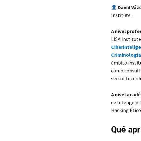
David Váz
Institute.
A nivel profe
LISA Institute
Ciberintelig
Criminología
ámbito instit
como consulto
sector tecnol
A nivel acad
de Inteligenci
Hacking Ético
Qué apr