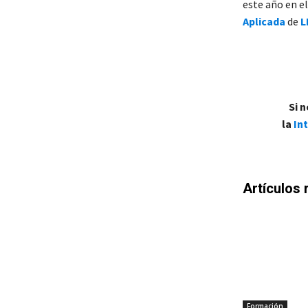
este año en e
Aplicada
de
L
Si 
la
In
Artículos 
Formación