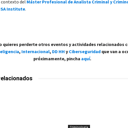
l contexto del
Máster Profesional de Analista Criminal y Crimin
ISA Institute
.
no quieres perderte otros eventos y actividades relacionados 
teligencia
,
Internacional
,
DD HH
y
Ciberseguridad
que van a ocu
próximamente, pincha
aquí
.
relacionados
Criminología