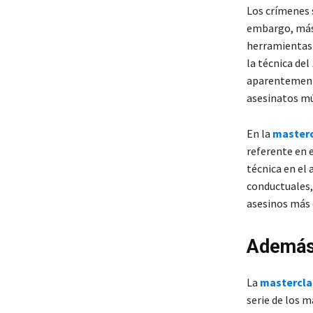
Los crímenes 
embargo, más 
herramientas 
la técnica del
aparentemente
asesinatos múl
En la
masterc
referente en e
técnica en el 
conductuales,
asesinos más 
Ademá
La
masterclas
serie de los 