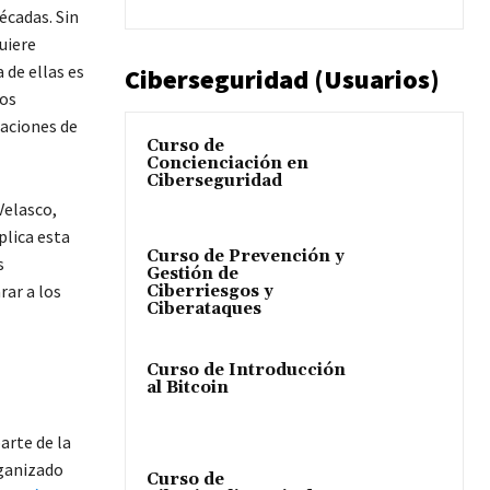
écadas. Sin
uiere
de ellas es
Ciberseguridad (Usuarios)
vos
gaciones de
Curso de
Concienciación en
Ciberseguridad
Velasco,
plica esta
Curso de Prevención y
s
Gestión de
ar a los
Ciberriesgos y
Ciberataques
Curso de Introducción
al Bitcoin
arte de la
rganizado
Curso de