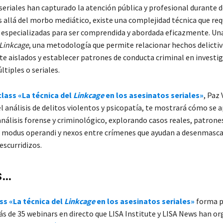
seriales han capturado la atención pública y profesional durante d
allá del morbo mediático, existe una complejidad técnica que req
especializadas para ser comprendida y abordada eficazmente. Una 
Linkcage
, una metodología que permite relacionar hechos delicti
 aislados y establecer patrones de conducta criminal en investi
tiples o seriales.
lass «La técnica del
Linkcage
en los asesinatos seriales»
, Paz 
l análisis de delitos violentos y psicopatía, te mostrará cómo se a
análisis forense y criminológico, explorando casos reales, patrone
 modus operandi y nexos entre crímenes que ayudan a desenmascar
escurridizos.
s…
s «La técnica del
Linkcage
en los asesinatos seriales»
forma p
más de 35 webinars en directo que LISA Institute y LISA News han o