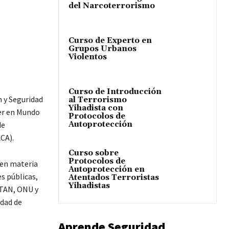
del Narcoterrorismo
Curso de Experto en
Grupos Urbanos
Violentos
Curso de Introducción
n y Seguridad
al Terrorismo
Yihadista con
ter en Mundo
Protocolos de
Autoprotección
de
CA).
Curso sobre
Protocolos de
 en materia
Autoprotección en
s públicas,
Atentados Terroristas
Yihadistas
OTAN, ONU y
idad de
Aprende Seguridad