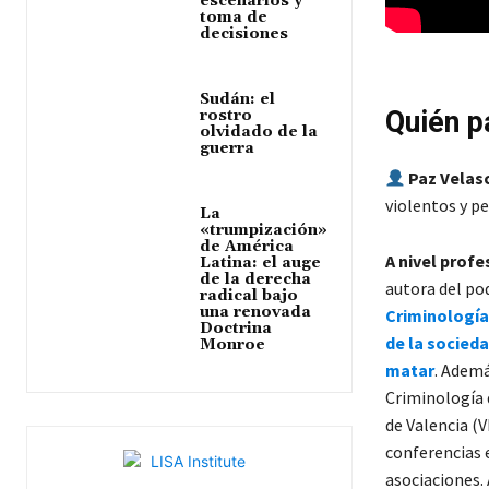
escenarios y
toma de
decisiones
Sudán: el
Quién p
rostro
olvidado de la
guerra
Paz Velas
violentos y p
La
«trumpización»
de América
A nivel profe
Latina: el auge
de la derecha
autora del po
radical bajo
una renovada
Criminología
Doctrina
de la socieda
Monroe
matar
. Ademá
Criminología 
de Valencia (V
conferencias 
asociaciones.