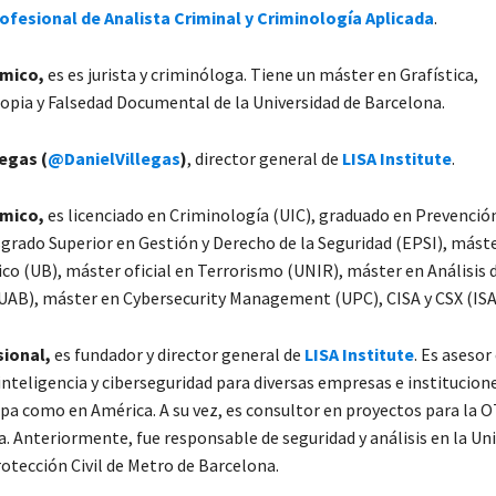
ofesional de Analista Criminal y Criminología Aplicada
.
émico,
es es jurista y criminóloga. Tiene un máster en Grafística,
ia y Falsedad Documental de la Universidad de Barcelona.
legas (
@DanielVillegas
)
, director general de
LISA Institute
.
émico,
es licenciado en Criminología (UIC), graduado en Prevenció
sgrado Superior en Gestión y Derecho de la Seguridad (EPSI), más
ico (UB), máster oficial en Terrorismo (UNIR), máster en Análisis 
(UAB), máster en Cybersecurity Management (UPC), CISA y CSX (ISA
sional,
es fundador y director general de
LISA Institute
. Es asesor
inteligencia y ciberseguridad para diversas empresas e institucione
pa como en América. A su vez, es consultor en proyectos para la 
. Anteriormente, fue responsable de seguridad y análisis en la Un
otección Civil de Metro de Barcelona.