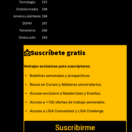
Tecnología
333
Oriente medio
294
América del Norte
284
DDHH
267
Terrorismo
266
Destacado
264
📩Suscríbete gratis
Ventajas exclusivas para suscriptores:
Boletines semanales y prospectivos.
Becas en Cursos y Másteres universitarios.
Acceso exclusivo a Masterclass y Eventos.
Acceso a +120 ofertas de trabajo semanales.
Acceso a LISA Comunidad y LISA Challenge.
Suscribirme