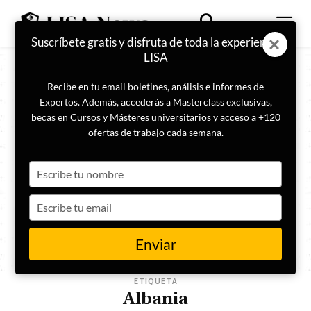
Suscríbete gratis y disfruta de toda la experiencia
LISA
Recibe en tu email boletines, análisis e informes de
Expertos. Además, accederás a Masterclass exclusivas,
becas en Cursos y Másteres universitarios y acceso a +120
ofertas de trabajo cada semana.
Type
your
name
Type
your
email
Enviar
ETIQUETA
Albania