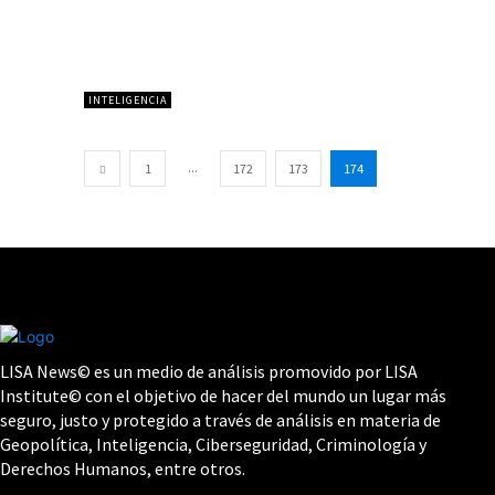
INTELIGENCIA
...
1
172
173
174
LISA News© es un medio de análisis promovido por LISA
Institute© con el objetivo de hacer del mundo un lugar más
seguro, justo y protegido a través de análisis en materia de
Geopolítica, Inteligencia, Ciberseguridad, Criminología y
Derechos Humanos, entre otros.