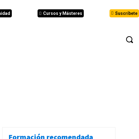
nidad
Cursos y Másteres
Suscríbete
N
EVENTOS
ANÁLISIS
INFORMES
Formación recomendada