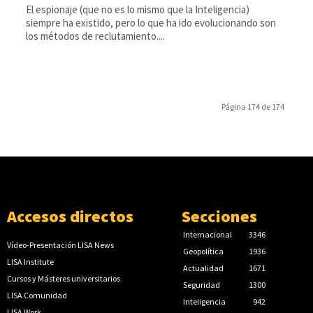
El espionaje (que no es lo mismo que la Inteligencia)
siempre ha existido, pero lo que ha ido evolucionando son
los métodos de reclutamiento....
Página 174 de 174
Accesos directos
Secciones
Internacional
3346
Vídeo-Presentación LISA News
Geopolítica
1936
LISA Institute
Actualidad
1671
Cursos y Másteres universitarios
Seguridad
1300
LISA Comunidad
Inteligencia
942
LISA Work