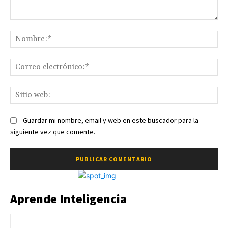
Comentario:
No
Co
ele
Sit
we
Guardar mi nombre, email y web en este buscador para la
siguiente vez que comente.
Aprende Inteligencia