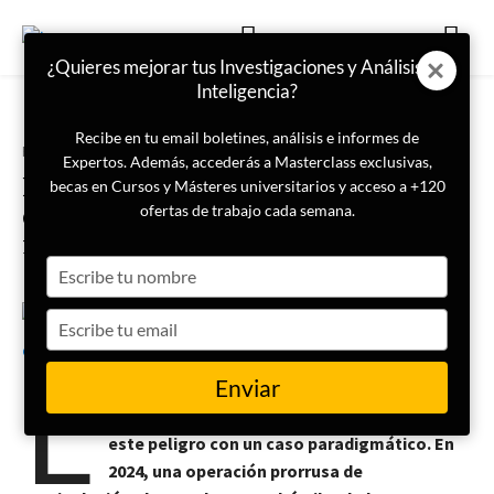
¿Quieres mejorar tus Investigaciones y Análisis de
Inteligencia?
Recibe en tu email boletines, análisis e informes de
Portada
Inteligencia
Expertos. Además, accederás a Masterclass exclusivas,
La desinformación y las
becas en Cursos y Másteres universitarios y acceso a +120
democracias occidentales: el caso
ofertas de trabajo cada semana.
rumano
Type
your
name
Type
9 de junio de 2025
Álvaro C.I
your
L
email
Enviar
a desinformación digital amenaza a las
democracias occidentales, y Rumanía ilustra
este peligro con un caso paradigmático. En
2024, una operación prorrusa de