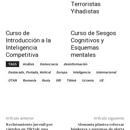
Terroristas
Yihadistas
Curso de
Curso de Sesgos
Introducción a la
Cognitivos y
Inteligencia
Esquemas
Competitiva
mentales
TAGS
Análisis
Democracia
desinformación
Destacado_Portada_Vertical
Europa
Inteligencia
Internacional
OTAN
Rumanía
Rusia
SRI
Tiktok
Ucrania
UE
Artículo anterior
Artículo siguiente
Reclutamiento juvenil por
Alemania plantea reforzar
cárteles en TikTok: una
búnkeres y sistemas de alerta