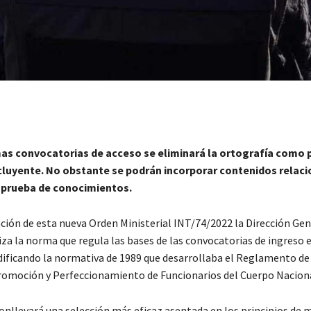
mas convocatorias de acceso se eliminará la ortografía como 
cluyente. No obstante se podrán incorporar contenidos relac
a prueba de conocimientos.
ción de esta nueva Orden Ministerial INT/74/2022 la Dirección Gen
iza la norma que regula las bases de las convocatorias de ingreso e
ificando la normativa de 1989 que desarrollaba el Reglamento de
omoción y Perfeccionamiento de Funcionarios del Cuerpo Nacional
onllevará una selección más eficaz asentada en los principios de m