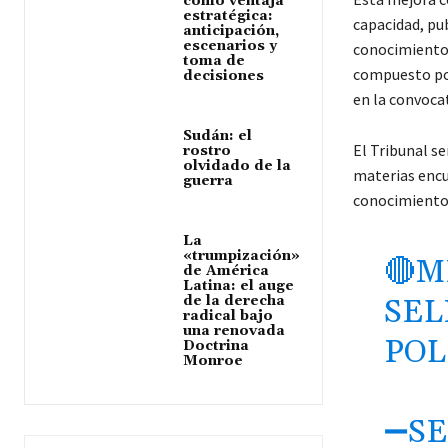
como ventaja
estratégica:
capacidad, pub
anticipación,
escenarios y
conocimientos
toma de
compuesto por
decisiones
en la convocat
Sudán: el
El Tribunal se
rostro
olvidado de la
materias encua
guerra
conocimiento 
La
«trumpización»
🔴M
de América
Latina: el auge
de la derecha
SEL
radical bajo
una renovada
POL
Doctrina
Monroe
➖SE