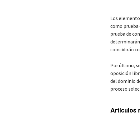
Los elementos 
como prueba d
prueba de con
determinarán 
coincidirán c
Por último, s
oposición libr
del dominio d
proceso selec
Artículos 