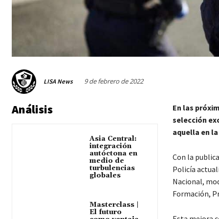
9 de febrero de 2022
LISA News
Análisis
En las próxi
selección ex
aquella en l
Asia Central:
integración
autóctona en
Con la publica
medio de
turbulencias
Policía actual
globales
Nacional, mod
Formación, Pr
Masterclass |
El futuro
Esta mejora c