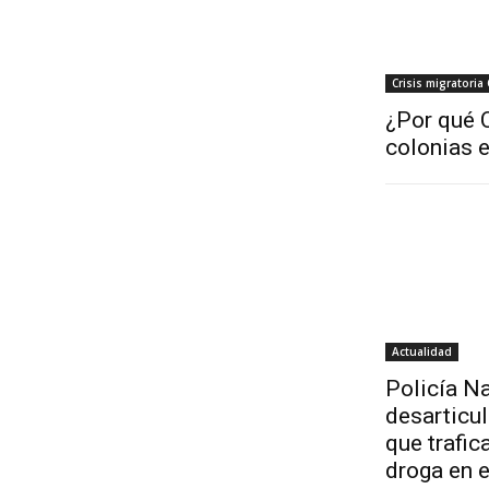
Crisis migratoria
¿Por qué C
colonias 
Actualidad
Policía Na
desarticu
que trafic
droga en 