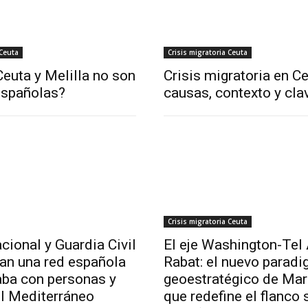
 Ceuta
Crisis migratoria Ceuta
euta y Melilla no son
Crisis migratoria en Ce
españolas?
causas, contexto y cla
Crisis migratoria Ceuta
cional y Guardia Civil
El eje Washington-Tel 
lan una red española
Rabat: el nuevo parad
aba con personas y
geoestratégico de Ma
el Mediterráneo
que redefine el flanco 