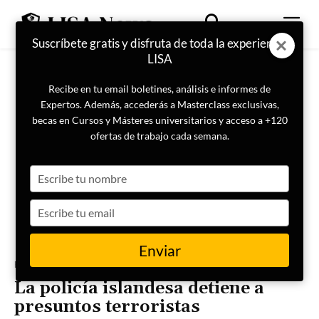
Suscríbete gratis y disfruta de toda la experiencia
LISA
Recibe en tu email boletines, análisis e informes de
Expertos. Además, accederás a Masterclass exclusivas,
becas en Cursos y Másteres universitarios y acceso a +120
ofertas de trabajo cada semana.
Type
your
name
Type
your
email
Enviar
Portada
Geopolítica
La policía islandesa detiene a
presuntos terroristas