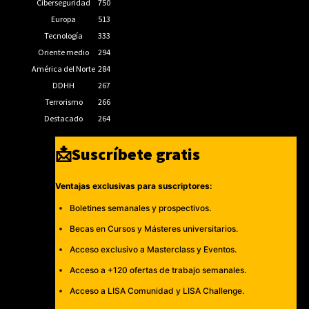
Ciberseguridad
750
Europa
513
Tecnología
333
Oriente medio
294
América del Norte
284
DDHH
267
Terrorismo
266
Destacado
264
📩Suscríbete gratis
Ventajas exclusivas para suscriptores:
Boletines semanales y prospectivos.
Becas en Cursos y Másteres universitarios.
Acceso exclusivo a Masterclass y Eventos.
Acceso a +120 ofertas de trabajo semanales.
Acceso a LISA Comunidad y LISA Challenge.