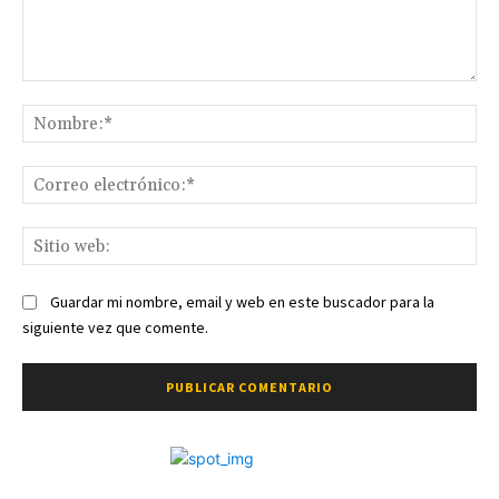
Comentario:
No
Co
ele
Sit
we
Guardar mi nombre, email y web en este buscador para la
siguiente vez que comente.