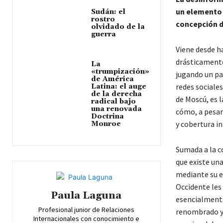
un elemento 
Sudán: el
rostro
concepción d
olvidado de la
guerra
Viene desde ha
drásticamente
La
«trumpización»
jugando un pap
de América
redes sociale
Latina: el auge
de la derecha
de Moscú, es l
radical bajo
una renovada
cómo, a pesar 
Doctrina
y cobertura in
Monroe
Sumada a la c
que existe una
mediante su e
Occidente les
Paula Laguna
esencialmente 
Profesional junior de Relaciones
renombrado y 
Internacionales con conocimiento e