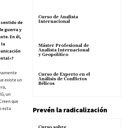
Curso de Analista
Internacional
l sentido de
de guerra y
nte. En él,
 la
Máster Profesional de
Analista Internacional
municación
y Geopolítico
ental»?
uinamente
Curso de Experto en el
Análisis de Conflictos
ue existe un
Bélicos
ra,
NG, un
 Creen que
Prevén la radicalización
o esta
Curso sobre