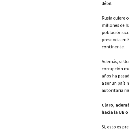
débil.
Rusia quiere c
millones de ha
población ucr
presencia en E
continente.
Además, si Uc
corrupción ma
años ha pasad
a ser un país
autoritaria mu
Claro, ademá
hacia la UE o
Sí, esto es pr