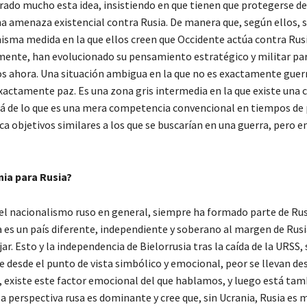
erado mucho esta idea, insistiendo en que tienen que protegerse d
a amenaza existencial contra Rusia. De manera que, según ellos, s
misma medida en la que ellos creen que Occidente actúa contra Rusi
nte, han evolucionado su pensamiento estratégico y militar par
 ahora. Una situación ambigua en la que no es exactamente guerr
actamente paz. Es una zona gris intermedia en la que existe una
lá de lo que es una mera competencia convencional en tiempos de 
ca objetivos similares a los que se buscarían en una guerra, pero 
nia para Rusia?
 el nacionalismo ruso en general, siempre ha formado parte de Rusi
a es un país diferente, independiente y soberano al margen de Rusi
ar. Esto y la independencia de Bielorrusia tras la caída de la URSS,
 desde el punto de vista simbólico y emocional, peor se llevan des
, existe este factor emocional del que hablamos, y luego está tam
la perspectiva rusa es dominante y cree que, sin Ucrania, Rusia es