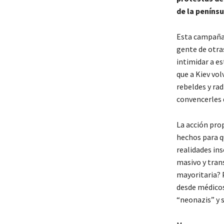
de la peníns
Esta campaña 
gente de otras
intimidar a es
que a Kiev vol
rebeldes y rad
convencerles 
La acción prop
hechos para q
realidades in
masivo y trans
mayoritaria? 
desde médicos 
“neonazis” y 