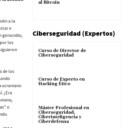
al Bitcoin
ién a la
star e
Ciberseguridad (Expertos)
n genocidio,
por los
siguieron
Curso de Director de
Ciberseguridad
s de los
lando
Curso de Experto en
Hacking Ético
a ucraniano
í. ¿Era
aniana,
as” o
Máster Profesional en
Ciberseguridad,
ndo.
Ciberinteligencia y
Ciberdefensa