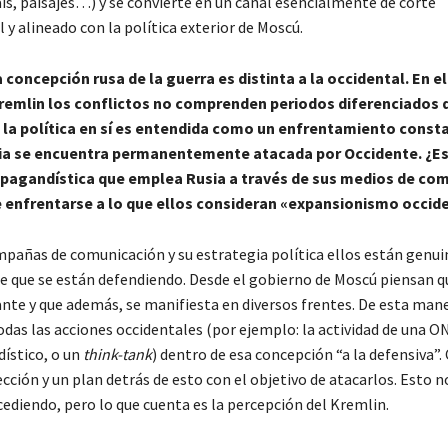
ís, paisajes…) y se convierte en un canal esencialmente de corte
 y alineado con la política exterior de Moscú.
a concepción rusa de la guerra es distinta a la occidental. En e
Kremlin los conflictos no comprenden periodos diferenciados 
 la política en sí es entendida como un enfrentamiento consta
a se encuentra permanentemente atacada por Occidente. ¿Es
agandística que emplea Rusia a través de sus medios de co
 enfrentarse a lo que ellos consideran «expansionismo occid
ampañas de comunicación y su estrategia política ellos están gen
e que se están defendiendo. Desde el gobierno de Moscú piensan q
nte y que además, se manifiesta en diversos frentes. De esta mane
odas las acciones occidentales (por ejemplo: la actividad de una O
dístico, o un
think-tank
) dentro de esa concepción “a la defensiva”.
ección y un plan detrás de esto con el objetivo de atacarlos. Esto n
ediendo, pero lo que cuenta es la percepción del Kremlin.