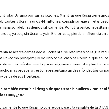
ontrolar Ucrania por varias razones. Mientras que Rusia tiene unos
bitantes y Ucrania unos 44 millones, consideran que sin el grueso 
aniana son débiles demográficamente. Por otra parte, necesitan r
uropa, ya que, sin Ucrania y sin Bielorrusia, pierden influencia en e
rania se acerca demasiado a Occidente, se reforma y consigue reduc
siva (como por ejemplo ocurrió con el caso de Polonia, que en los
o de ser un país dominado por un régimen comunista y bastante
 mucho más próspero), esto representaría un desafío ideológico pa
y cerca de sus fronteras.
s también estaría el riesgo de que Ucrania pudiera virar ideo
 la OTAN, ¿no?
ecisamente lo que Rusia no quiere que pase y la variable de la OTAN