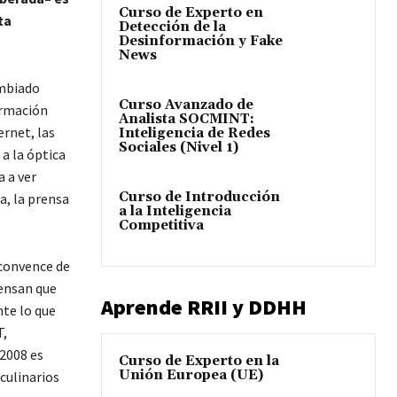
Curso de Experto en
ta
Detección de la
Desinformación y Fake
News
ambiado
Curso Avanzado de
ormación
Analista SOCMINT:
ernet, las
Inteligencia de Redes
Sociales (Nivel 1)
a la óptica
a a ver
Curso de Introducción
a, la prensa
a la Inteligencia
Competitiva
 convence de
iensan que
Aprende RRII y DDHH
te lo que
T,
 2008 es
Curso de Experto en la
Unión Europea (UE)
culinarios