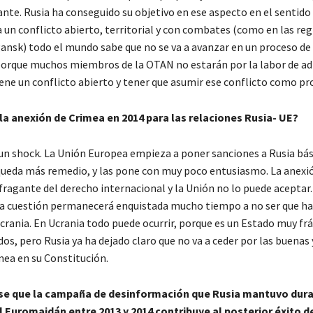
nte. Rusia ha conseguido su objetivo en ese aspecto en el sentido
 un conflicto abierto, territorial y con combates (como en las re
ansk) todo el mundo sabe que no se va a avanzar en un proceso de
porque muchos miembros de la OTAN no estarán por la labor de ad
iene un conflicto abierto y tener que asumir ese conflicto como pr
la anexión de Crimea en 2014 para las relaciones Rusia- UE?
un shock. La Unión Europea empieza a poner sanciones a Rusia b
queda más remedio, y las pone con muy poco entusiasmo. La anexi
fragante del derecho internacional y la Unión no lo puede aceptar.
sta cuestión permanecerá enquistada mucho tiempo a no ser que ha
crania. En Ucrania todo puede ocurrir, porque es un Estado muy frá
s, pero Rusia ya ha dejado claro que no va a ceder por las buenas 
imea en su Constitución.
se que la campaña de desinformación que Rusia mantuvo dura
 Euromaidán entre 2013 y 2014 contribuye al posterior éxito d