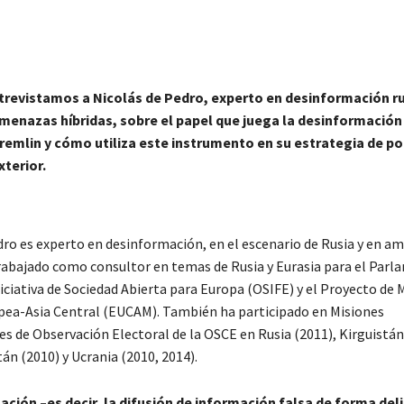
trevistamos a Nicolás de Pedro, experto en desinformación r
menazas híbridas, sobre el papel que juega la desinformación 
remlin y cómo utiliza este instrumento en su estrategia de pol
xterior.
dro es experto en desinformación, en el escenario de Rusia y en a
trabajado como consultor en temas de Rusia y Eurasia para el Par
niciativa de Sociedad Abierta para Europa (OSIFE) y el Proyecto de
pea-Asia Central (EUCAM). También ha participado en Misiones
es de Observación Electoral de la OSCE en Rusia (2011), Kirguistán
tán (2010) y Ucrania (2010, 2014).
ción –es decir, la difusión de información falsa de forma del