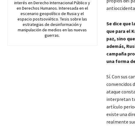
propios del pa
interés en Derecho Internacional Público y
antioccidental
en Derechos Humanos. Interesada en el
escenario geopolítico de Rusia y el
espacio postsoviético. Tesis sobre las
Se dice que l
estrategias de desinformación y
manipulación de medios en las nuevas
que para el 
guerras.
paz, sino que
además, Rusi
campaña prop
una forma de
Sí. Con sus c
convencidos d
ataque consta
interpretan t
artículo perio
existe una dir
realmente suc