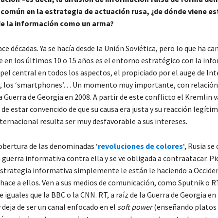
común en la estrategia de actuación rusa, ¿de dónde viene es
e la información como un arma?
ce décadas. Ya se hacía desde la Unión Soviética, pero lo que ha c
 en los últimos 10 o 15 años es el entorno estratégico con la inf
el central en todos los aspectos, el propiciado por el auge de Int
s, los ‘smartphones’… Un momento muy importante, con relación 
a Guerra de Georgia en 2008. A partir de este conflicto el Kremlin v
de estar convencido de que su causa era justa y su reacción legítim
ternacional resulta ser muy desfavorable a sus intereses.
obertura de las denominadas ‘
revoluciones de colores
‘, Rusia se
 guerra informativa contra ella y se ve obligada a contraatacar. P
strategia informativa simplemente le están le haciendo a Occiden
 hace a ellos. Ven a sus medios de comunicación, como Sputnik o R
iguales que la BBC o la CNN. RT, a raíz de la Guerra de Georgia en
deja de ser un canal enfocado en el
soft power
(enseñando platos 