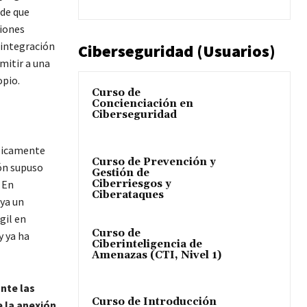
 de que
giones
 integración
Ciberseguridad (Usuarios)
mitir a una
opio.
Curso de
Concienciación en
Ciberseguridad
ásicamente
Curso de Prevención y
ón supuso
Gestión de
Ciberriesgos y
 En
Ciberataques
ya un
gil en
Curso de
y ya ha
Ciberinteligencia de
Amenazas (CTI, Nivel 1)
nte las
Curso de Introducción
e la anexión