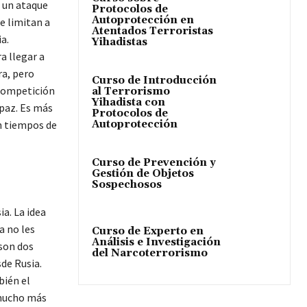
e un ataque
Protocolos de
Autoprotección en
e limitan a
Atentados Terroristas
a.
Yihadistas
a llegar a
a, pero
Curso de Introducción
 competición
al Terrorismo
Yihadista con
paz. Es más
Protocolos de
Autoprotección
en tiempos de
Curso de Prevención y
Gestión de Objetos
Sospechosos
a. La idea
a no les
Curso de Experto en
Análisis e Investigación
 son dos
del Narcoterrorismo
de Rusia.
bién el
 mucho más