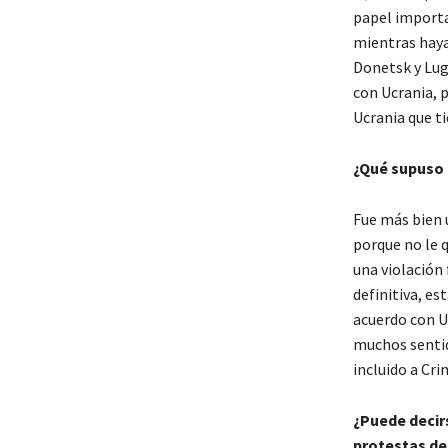
papel importa
mientras haya
Donetsk y Lug
con Ucrania, 
Ucrania que t
¿Qué supuso 
Fue más bien 
porque no le 
una violación 
definitiva, e
acuerdo con U
muchos sentido
incluido a Cr
¿Puede decir
protestas del