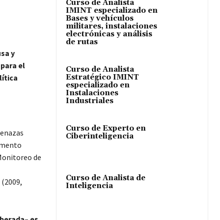
Curso de Analista
IMINT especializado en
Bases y vehículos
militares, instalaciones
electrónicas y análisis
de rutas
usa y
para el
Curso de Analista
ítica
Estratégico IMINT
especializado en
Instalaciones
Industriales
Curso de Experto en
menazas
Ciberinteligencia
lamento
 Monitoreo de
Curso de Analista de
 (2009,
Inteligencia
iberada– es