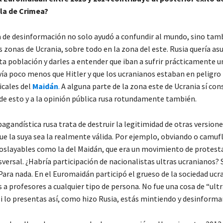
ula de Crimea?
de desinformación no solo ayudó a confundir al mundo, sino tamb
 zonas de Ucrania, sobre todo en la zona del este. Rusia quería asu
ta población y darles a entender que iban a sufrir prácticamente u
vía poco menos que Hitler y que los ucranianos estaban en peligro 
icales del
Maidán
.
A alguna parte de la zona este de Ucrania sí con
de esto y a la opinión pública rusa rotundamente también.
agandística rusa trata de destruir la legitimidad de otras versione
ue la suya sea la realmente válida. Por ejemplo, obviando o camuf
soslayables como la del Maidán, que era un movimiento de protest
versal. ¿Habría participación de nacionalistas ultras ucranianos? S
Para nada. En el Euromaidán participó el grueso de la sociedad ucr
a profesores a cualquier tipo de persona. No fue una cosa de “ultr
si lo presentas así, como hizo Rusia, estás mintiendo y desinforma