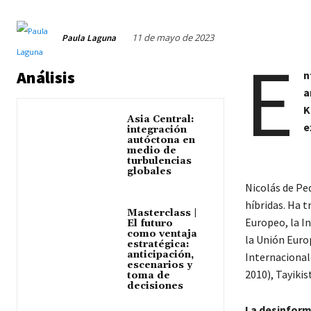
11 de mayo de 2023
Paula Laguna
E
Análisis
n
a
K
Asia Central:
e
integración
autóctona en
medio de
turbulencias
globales
Nicolás de Pe
híbridas. Ha 
Masterclass |
Europeo, la I
El futuro
como ventaja
la Unión Euro
estratégica:
anticipación,
Internacional
escenarios y
2010), Tayikis
toma de
decisiones
La desinforma