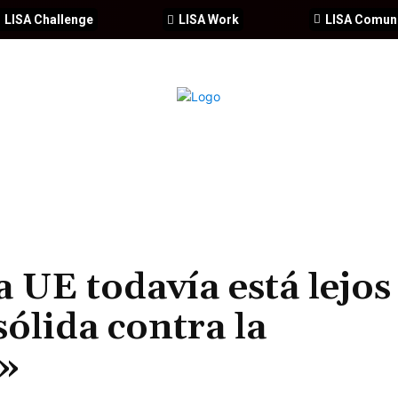
LISA Challenge
LISA Work
LISA Comun
IA
CIBERSEGURIDAD
SEGURIDAD
DDHH
FORMACIÓ
 UE todavía está lejos
sólida contra la
»