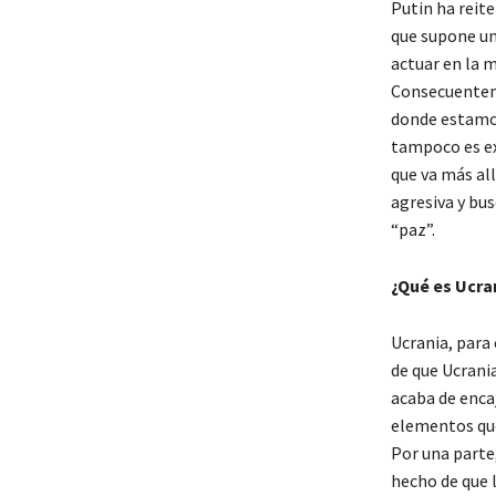
Putin ha reit
que supone un
actuar en la 
Consecuenteme
donde estamos
tampoco es ex
que va más al
agresiva y bus
“paz”.
¿Qué es Ucra
Ucrania, para
de que Ucrani
acaba de encaj
elementos que
Por una parte
hecho de que 