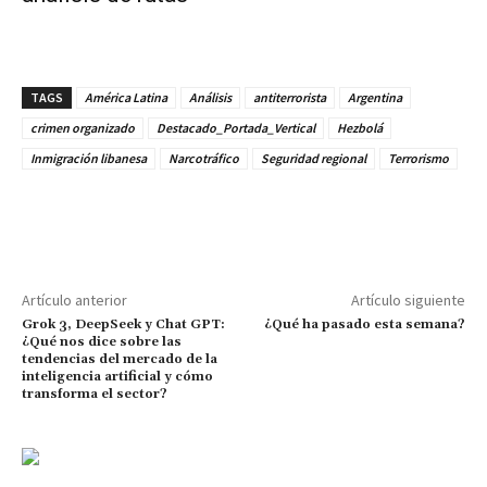
TAGS
América Latina
Análisis
antiterrorista
Argentina
crimen organizado
Destacado_Portada_Vertical
Hezbolá
Inmigración libanesa
Narcotráfico
Seguridad regional
Terrorismo
Artículo anterior
Artículo siguiente
Grok 3, DeepSeek y Chat GPT:
¿Qué ha pasado esta semana?
¿Qué nos dice sobre las
tendencias del mercado de la
inteligencia artificial y cómo
transforma el sector?