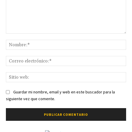
Comentario:
No
Co
ele
Sit
we
Guardar mi nombre, email y web en este buscador para la
siguiente vez que comente.