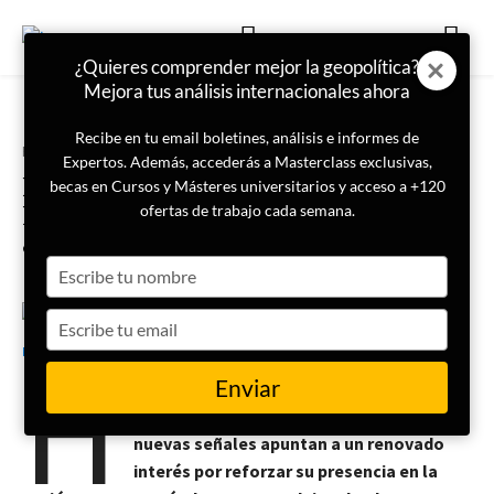
¿Quieres comprender mejor la geopolítica?
Mejora tus análisis internacionales ahora
Recibe en tu email boletines, análisis e informes de
Portada
Internacional
Expertos. Además, accederás a Masterclass exclusivas,
La migración de familiares de
becas en Cursos y Másteres universitarios y acceso a +120
Hezbolá hacia América Latina:
ofertas de trabajo cada semana.
¿un riesgo de nuevas conexiones?
Type
your
name
Type
19 de mayo de 2025
Lucas Paulinovich
your
H
email
Enviar
ezbolá nunca ha desaparecido del todo
del radar latinoamericano. Pero ahora,
nuevas señales apuntan a un renovado
interés por reforzar su presencia en la