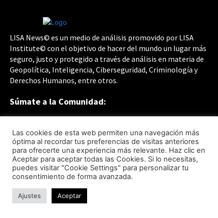
LISA News© es un medio de análisis promovido por LISA
Institute© con el objetivo de hacer del mundo un lugar más
seguro, justo y protegido a través de análisis en materia de
Geopolítica, Inteligencia, Ciberseguridad, Criminología y
Derechos Humanos, entre otros.
Súmate a la Comunidad:
Las cookies de esta web permiten una navegación más
óptima al recordar tus preferencias de visitas anteriores
para ofrecerte una experiencia más relevante. Haz clic en
Aceptar para aceptar todas las Cookies. Si lo necesitas,
puedes visitar "Cookie Settings" para personalizar tu
consentimiento de forma avanzada.
Accesos directos
Ajustes
Aceptar
Vídeo-Presentación LISA News