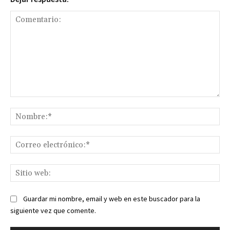
Comentario:
No
Co
ele
Sit
we
Guardar mi nombre, email y web en este buscador para la
siguiente vez que comente.