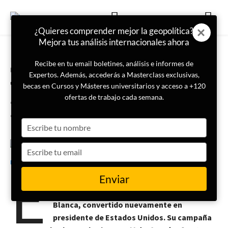
¿Quieres comprender mejor la geopolítica?
Mejora tus análisis internacionales ahora
Recibe en tu email boletines, análisis e informes de
Portada
Internacional
Expertos. Además, accederás a Masterclass exclusivas,
Trump: seis meses de gobierno,
becas en Cursos y Másteres universitarios y acceso a +120
seis decisiones que han marcado
ofertas de trabajo cada semana.
su mandato
Type
your
name
Type
22 de julio de 2025
Sofia Narváez
your
E
email
Enviar
l 20 de enero de 2025 marcó un momento
histórico: Donald Trump volvió a la Casa
Blanca, convertido nuevamente en
presidente de Estados Unidos. Su campaña