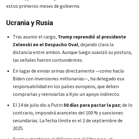
estos primeros meses de gobierno.
Ucrania y Rusia
Tras asumir el cargo,
Trump reprendió al presidente
Zelenski en el Despacho Oval
, dejando clara la
distancia entre ambos. Aunque luego suavizó su postura,
las señales fueron contundentes.
En lugar de enviar armas directamente —como hacía
Biden con inversiones millonarias—, ha delegado esa
responsabilidad en los países europeos, que deben
comprarlas y reenviarlas a Kyiv: un apoyo indirecto.
El 14 de julio dio a Putin
50 días para pactar la paz
; de lo
contrario, impondrá aranceles del 100 % y sanciones
secundarias. La fecha límite es el 2 de septiembre de
2025.
Aunque mantiene el diálogo con el líder ruso, el