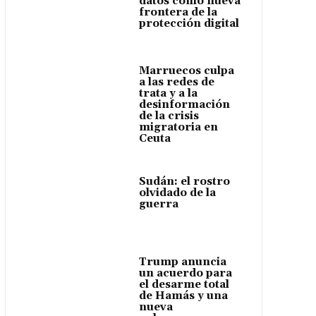
datos como nueva
frontera de la
protección digital
Marruecos culpa
a las redes de
trata y a la
desinformación
de la crisis
migratoria en
Ceuta
Sudán: el rostro
olvidado de la
guerra
Trump anuncia
un acuerdo para
el desarme total
de Hamás y una
nueva