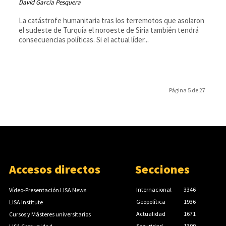
David García Pesquera
La catástrofe humanitaria tras los terremotos que asolaron
el sudeste de Turquía el noroeste de Siria también tendrá
consecuencias políticas. Si el actual líder...
Página 5 de 27
Accesos directos
Secciones
Internacional
3346
Vídeo-Presentación LISA News
Geopolítica
1936
LISA Institute
Actualidad
1671
Cursos y Másteres universitarios
Seguridad
1300