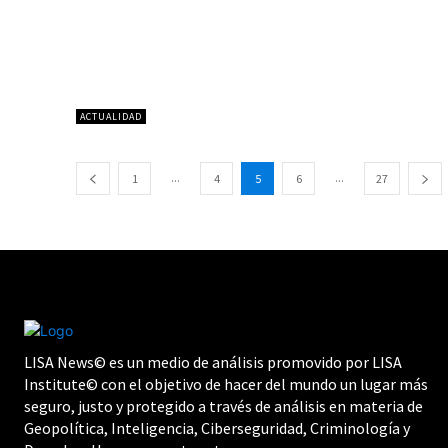
ACTUALIDAD
...
...
1
4
5
6
27
LISA News© es un medio de análisis promovido por LISA
Institute© con el objetivo de hacer del mundo un lugar más
seguro, justo y protegido a través de análisis en materia de
Geopolítica, Inteligencia, Ciberseguridad, Criminología y