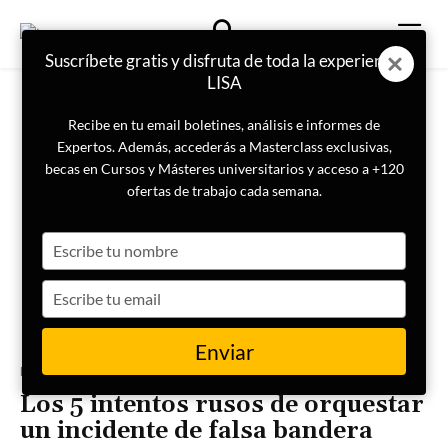
Suscríbete gratis y disfruta de toda la experiencia
LISA
Recibe en tu email boletines, análisis e informes de
Expertos. Además, accederás a Masterclass exclusivas,
becas en Cursos y Másteres universitarios y acceso a +120
ofertas de trabajo cada semana.
Type
your
name
Type
your
email
Enviar
Portada
Actualidad
Los 5 intentos rusos de orquestar
un incidente de falsa bandera