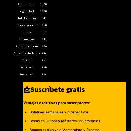
Actualidad
1670
Seguridad
1300
Inteligencia
941
Ciberseguridad
750
Europa
512
Tecnología
333
Oriente medio
294
América del Norte
284
DDHH
267
Terrorismo
266
Destacado
264
📩Suscríbete gratis
Ventajas exclusivas para suscriptores:
Boletines semanales y prospectivos.
Becas en Cursos y Másteres universitarios.
Acceso exclusivo a Masterclass y Eventos.