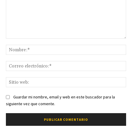
Comentario:
No
Co
ele
Sit
we
Guardar mi nombre, email y web en este buscador para la
siguiente vez que comente.