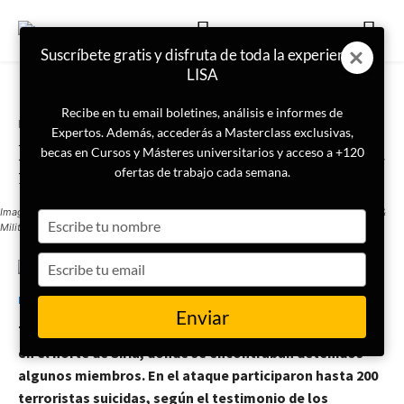
Suscríbete gratis y disfruta de toda la experiencia
LISA
Recibe en tu email boletines, análisis e informes de
Portada
Actualidad
Expertos. Además, accederás a Masterclass exclusivas,
El ISIS ataca de nuevo en Siria: su
becas en Cursos y Másteres universitarios y acceso a +120
mayor golpe desde 2019
ofertas de trabajo cada semana.
Imagen de la prisión Ghweran, Al Hasaka. (Fuente: Official account -Coordination &
Type
Military Ops Center- SDF).
your
name
Type
25 de enero de 2022
your
LISA News
email
Enviar
Terroristas del ISIS atacaron una prisión en Al Hasaka,
en el norte de Siria, donde se encontraban detenidos
algunos miembros. En el ataque participaron hasta 200
terroristas suicidas, según el testimonio de los