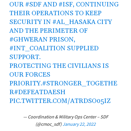
OUR
#SDF
AND
#ISF
, CONTINUING
THEIR OPERATIONS TO KEEP
SECURITY IN
#AL_HASAKA
CITY
AND THE PERIMETER OF
#GHWERAN
PRISON,
#INT_COALITION
SUPPLIED
SUPPORT.
PROTECTING THE CIVILIANS IS
OUR FORCES
PRIORITY.
#STRONGER_TOGETHE
R
#DEFEATDAESH
PIC.TWITTER.COM/ATRDSO05IZ
— Coordination & Military Ops Center – SDF
(@cmoc_sdf)
January 22, 2022