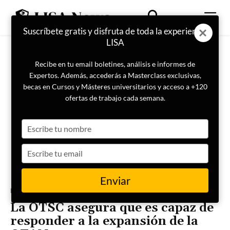
Suscríbete gratis y disfruta de toda la experiencia
LISA
Recibe en tu email boletines, análisis e informes de
Expertos. Además, accederás a Masterclass exclusivas,
becas en Cursos y Másteres universitarios y acceso a +120
ofertas de trabajo cada semana.
Type
your
name
Type
your
email
Enviar
Portada
Actualidad
La OTSC asegura que es capaz de
responder a la expansión de la