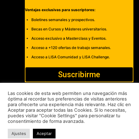
Ventajas exclusivas para suscriptores:
Boletines semanales y prospectivos.
Becas en Cursos y Másteres universitarios.
Acceso exclusivo a Masterclass y Eventos.
Acceso a +120 ofertas de trabajo semanales.
Acceso a LISA Comunidad y LISA Challenge.
Suscribirme
Las cookies de esta web permiten una navegación más
óptima al recordar tus preferencias de visitas anteriores
para ofrecerte una experiencia más relevante. Haz clic en
Cómo publicar
Anúnciate
Política de Privacidad y Cookies
Aceptar para aceptar todas las Cookies. Si lo necesitas,
puedes visitar "Cookie Settings" para personalizar tu
Aviso legal
Contacto
consentimiento de forma avanzada.
LISA News©. Creative Commons BY-NC-ND.
Ajustes
Aceptar