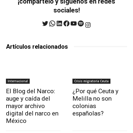
¡compártelo y síguenos en redes
sociales!
Twitter
WhatsApp
LinkedIn
Facebook
YouTube
Spotify
Instagram
Artículos relacionados
Internacional
Crisis migratoria Ceuta
El Blog del Narco:
¿Por qué Ceuta y
auge y caída del
Melilla no son
mayor archivo
colonias
digital del narco en
españolas?
México