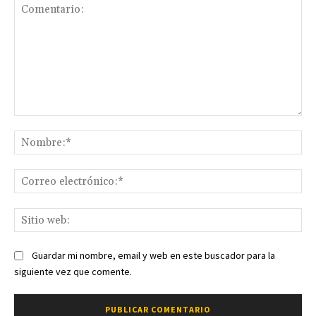
Comentario:
No
Co
ele
Sit
we
Guardar mi nombre, email y web en este buscador para la
siguiente vez que comente.