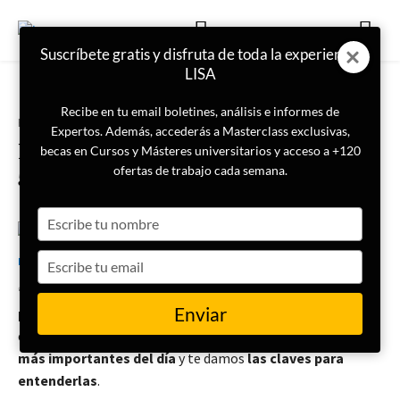
Suscríbete gratis y disfruta de toda la experiencia
LISA
Recibe en tu email boletines, análisis e informes de
Portada
Boletín Semanal
Expertos. Además, accederás a Masterclass exclusivas,
Las noticias de hoy: el mundo en
becas en Cursos y Másteres universitarios y acceso a +120
5 minutos
ofertas de trabajo cada semana.
Type
your
23 de marzo de 2023
LISA News
name
Type
your
🗞️ En LISA News sabemos que
no siempre tienes tiempo
email
Enviar
para enterarte de todo lo que ocurre en el mundo
. Por
eso todos los días te traemos esta selección de las
noticias
más importantes del día
y te damos
las
claves para
entenderlas
.