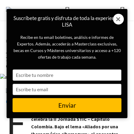
Suscríbete gratis y disfruta de toda la experiencia
LISA
Recibe en tu email boletines, análisis e informes de
Portada
Ciberseguridad
Expertos. Además, accederás a Masterclass exclusivas,
América Latina y España
becas en Cursos y Másteres universitarios y acceso a +120
impulsan su colaboración en
ofertas de trabajo cada semana.
Ciberseguridad
Type
your
name
Type
your
18 de marzo de 2022
LISA News
email
E
Enviar
sta semana y hasta el 18 de marzo se
celebra la II Jornada STIC – Capítulo
Colombia. Bajo el lema «Aliados por una
Iberoamérica cibersegura» el encuentro