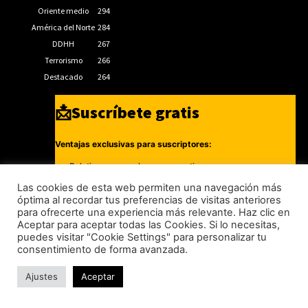
Oriente medio
294
América del Norte
284
DDHH
267
Terrorismo
266
Destacado
264
📩Suscríbete gratis
Ventajas exclusivas para suscriptores:
Boletines semanales y prospectivos.
Becas en Cursos y Másteres universitarios.
Las cookies de esta web permiten una navegación más
óptima al recordar tus preferencias de visitas anteriores
Acceso exclusivo a Masterclass y Eventos.
para ofrecerte una experiencia más relevante. Haz clic en
Aceptar para aceptar todas las Cookies. Si lo necesitas,
Acceso a +120 ofertas de trabajo semanales.
puedes visitar "Cookie Settings" para personalizar tu
Acceso a LISA Comunidad y LISA Challenge.
consentimiento de forma avanzada.
Ajustes
Aceptar
Suscribirme