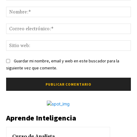
Comentario:
No
Co
ele
Sit
we
Guardar mi nombre, email y web en este buscador para la
siguiente vez que comente.
Aprende Inteligencia
Curso de Analista