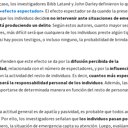
 caso, los investigadores Bibb Latané y John Darley definieron lo q
«
efecto espectador
»
. El efecto espectador se da cuando la prese
que los individuos decide
n no intervenir ante situaciones de em
tá produciendo un delito
. Según estos autores, cuanto mayor se
s, más difícil será que cualquiera de los individuos preste algún ti
i hay pocos testigos, o incluso ninguno, la probabilidad de brinda
efienden que este efecto se da por la
difusión percibida de la
dad
, relacionada con el número de espectadores, y por la
influenci
n la actividad del resto de individuos. Es decir,
cuantos más espe
será la responsabilidad personal de los individuos
. Además, la
portarse de determinada manera en función del resto de personas
la actitud general es de apatía y pasividad, es probable que todos a
Por ello, los investigadores señalan que
los individuos pasan po
mero, la situación de emergencia capta su atención. Luego, evalúan