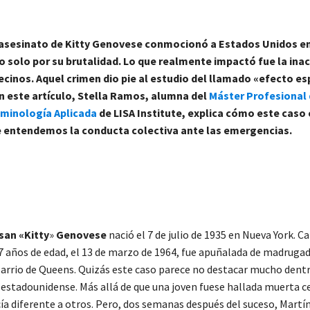
 asesinato de Kitty Genovese conmocionó a Estados Unidos en
o solo por su brutalidad. Lo que realmente impactó fue la inac
ecinos. Aquel crimen dio pie al estudio del llamado «efecto e
n este artículo, Stella Ramos, alumna del
Máster Profesional 
riminología Aplicada
de LISA Institute, explica
cómo este caso 
 entendemos la conducta colectiva ante las emergencias.
san «Kitty
»
Genovese
nació el 7 de julio de 1935 en Nueva York. 
27 años de edad, el 13 de marzo de 1964, fue apuñalada de madrugad
 barrio de Queens. Quizás este caso parece no destacar mucho dentr
 estadounidense. Más allá de que una joven fuese hallada muerta ce
cía diferente a otros. Pero, dos semanas después del suceso, Mart