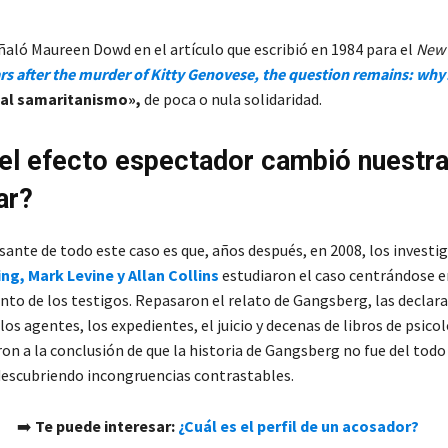
ñaló Maureen Dowd en el artículo que escribió en 1984 para el
New 
rs after the murder of Kitty Genovese, the question remains: why
al samaritanismo»,
de poca o nula solidaridad.
l efecto espectador cambió nuestr
ar?
sante de todo este caso es que, años después, en 2008, los investi
g, Mark Levine y Allan Collins
estudiaron el caso centrándose e
o de los testigos. Repasaron el relato de Gangsberg, las declara
 los agentes, los expedientes, el juicio y decenas de libros de psicol
on a la conclusión de que la historia de Gangsberg no fue del todo
 descubriendo incongruencias contrastables.
➡️
Te puede interesar:
¿Cuál es el perfil de un acosador?