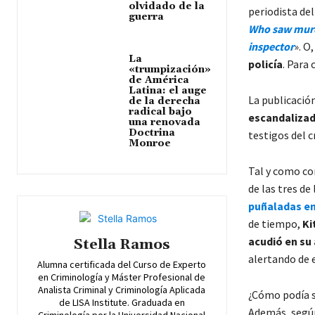
olvidado de la
periodista de
guerra
Who saw murde
inspector
». O
La
policía
. Para 
«trumpización»
de América
Latina: el auge
La publicació
de la derecha
radical bajo
escandaliza
una renovada
Doctrina
testigos del c
Monroe
Tal y como con
de las tres de
puñaladas e
de tiempo,
Ki
acudió en su
Stella Ramos
alertando de 
Alumna certificada del Curso de Experto
en Criminología y Máster Profesional de
Analista Criminal y Criminología Aplicada
¿Cómo podía s
de LISA Institute. Graduada en
Además, según