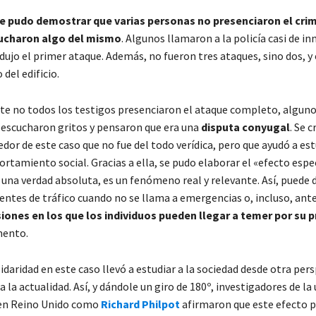
e pudo demostrar que varias personas no presenciaron el crim
ucharon algo del mismo
. Algunos llamaron a la policía casi de i
ujo el primer ataque. Además, no fueron tres ataques, sino dos, y 
 del edificio.
 no todos los testigos presenciaron el ataque completo, algun
scucharon gritos y pensaron que era una
disputa conyugal
. Se 
edor de este caso que no fue del todo verídica, pero que ayudó a es
rtamiento social. Gracias a ella, se pudo elaborar el «efecto espe
 una verdad absoluta, es un fenómeno real y relevante. Así, puede 
entes de tráfico cuando no se llama a emergencias o, incluso, ant
iones en los que los individuos pueden llegar a temer por su p
ento.
lidaridad en este caso llevó a estudiar a la sociedad desde otra per
 la actualidad. Así, y dándole un giro de 180º, investigadores de la
 en Reino Unido como
Richard Philpot
afirmaron que este efecto p