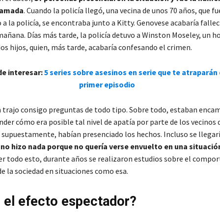
llamada
. Cuando la policía llegó, una vecina de unos 70 años, que fu
a la policía, se encontraba junto a Kitty. Genovese acabaría falle
a mañana. Días más tarde, la policía detuvo a Winston Moseley, un 
os hijos, quien, más tarde, acabaría confesando el crimen.
e interesar:
5 series sobre asesinos en serie que te atraparán
primer episodio
n trajo consigo preguntas de todo tipo. Sobre todo, estaban enca
der cómo era posible tal nivel de apatía por parte de los vecinos d
supuestamente, habían presenciado los hechos. Incluso se llegaría
no hizo nada porque no quería verse envuelto en una situación
r todo esto, durante años se realizaron estudios sobre el compo
de la sociedad en situaciones como esa.
 el efecto espectador?