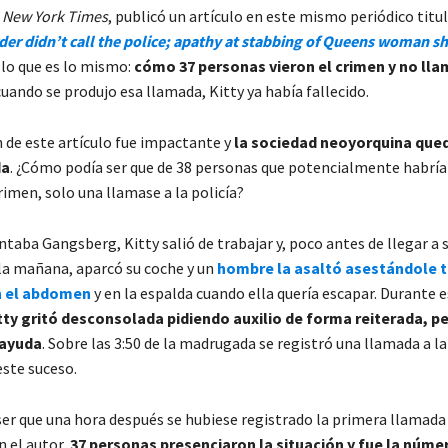
l
New York Times
, publicó un artículo en este mismo periódico titu
r didn’t call the police; apathy at stabbing of Queens woman s
, lo que es lo mismo:
cómo 37 personas vieron el crimen y no lla
cuando se produjo esa llamada, Kitty ya había fallecido.
n de este artículo fue impactante y
la sociedad neoyorquina que
da
. ¿Cómo podía ser que de 38 personas que potencialmente habría
rimen, solo una llamase a la policía?
taba Gangsberg, Kitty salió de trabajar y, poco antes de llegar a s
 la mañana, aparcó su coche y un
hombre la asaltó asestándole t
n el abdomen
y en la espalda cuando ella quería escapar. Durante 
tty gritó desconsolada pidiendo auxilio de forma reiterada, p
 ayuda
. Sobre las 3:50 de la madrugada se registró una llamada a la
este suceso.
er que una hora después se hubiese registrado la primera llamada a
 el autor,
37 personas presenciaron la situación y fue la núme