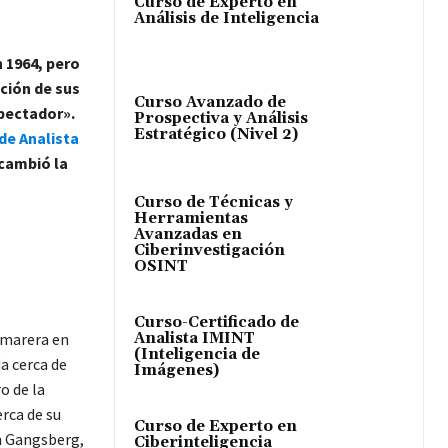
Curso de Experto en
Análisis de Inteligencia
 1964, pero
ción de sus
Curso Avanzado de
spectador».
Prospectiva y Análisis
Estratégico (Nivel 2)
de Analista
cambió la
Curso de Técnicas y
Herramientas
Avanzadas en
Ciberinvestigación
OSINT
Curso-Certificado de
Analista IMINT
Camarera en
(Inteligencia de
a cerca de
Imágenes)
o de la
rca de su
Curso de Experto en
ín Gangsberg,
Ciberinteligencia