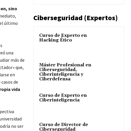
en, sino
nmediato,
Ciberseguridad (Expertos)
el último
Curso de Experto en
Hacking Ético
os
creó una
tudiar más de
Máster Profesional en
ctador» que,
Ciberseguridad,
Ciberinteligencia y
darse en
Ciberdefensa
e casos de
ropia vida
Curso de Experto en
Ciberinteligencia
spectiva
 universidad
Curso de Director de
odría no ser
Ciberseguridad