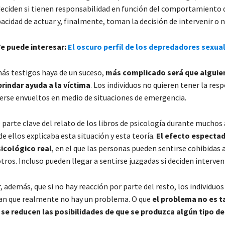
eciden si tienen responsabilidad en función del comportamiento d
acidad de actuar y, finalmente, toman la decisión de intervenir o n
Te puede interesar:
El oscuro perfil de los depredadores sexua
más testigos haya de un suceso,
más complicado será que alguie
 brindar ayuda a la víctima
. Los individuos no quieren tener la res
verse envueltos en medio de situaciones de emergencia.
parte clave del relato de los libros de psicología durante muchos
 ellos explicaba esta situación y esta teoría.
El efecto espectad
cológico real
, en el que las personas pueden sentirse cohibidas 
tros. Incluso pueden llegar a sentirse juzgadas si deciden interveni
 además, que si no hay reacción por parte del resto, los individuos
an que realmente no hay un problema. O que
el problema no es t
 se reducen las posibilidades de que se produzca algún tipo de