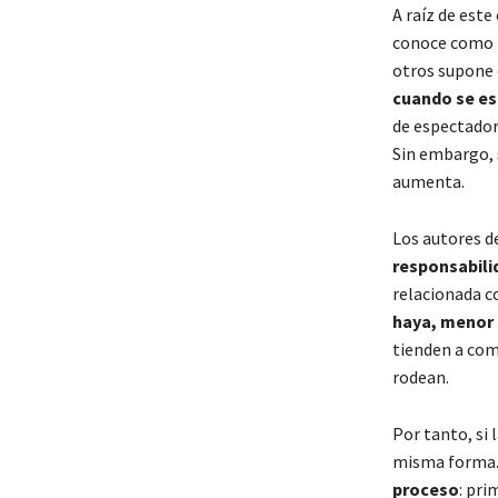
A raíz de este
conoce como
otros supone 
cuando se es
de espectadore
Sin embargo, s
aumenta.
Los autores d
responsabili
relacionada co
haya, menor 
tienden a com
rodean.
Por tanto, si 
misma forma. 
proceso
: pri