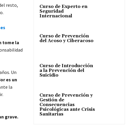
el resto,
Curso de Experto en
Seguridad
o.
Internacional
les
Curso de Prevención
del Acoso y Ciberacoso
n tome la
ponsabilidad
Curso de Introducción
a la Prevención del
 años. Un
Suicidio
or es un
ante la
r.
Curso de Prevención y
Gestión de
Consecuencias
Psicológicas ante Crisis
Sanitarias
an grave.