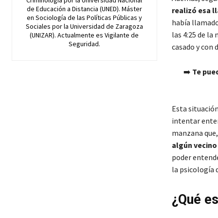
Criminología por la Universidad Nacional
de Educación a Distancia (UNED). Máster
realizó esa 
en Sociología de las Políticas Públicas y
había llamado 
Sociales por la Universidad de Zaragoza
las 4:25 de l
(UNIZAR). Actualmente es Vigilante de
Seguridad.
casado y con d
➡️
Te pued
Esta situació
intentar enten
manzana que, 
algún vecino 
poder entende
la psicología 
¿Qué es