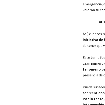
emergencia, d
valoran su cap
➡️ 
Así, cuantos 
iniciativa de
de tener que 
Este tema fue 
gran número de
fenómeno psi
presencia de o
Puede suceder,
sobreentiend
Por lo tanto,
intervención
.