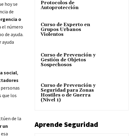
Protocolos de
ue hoy se
Autoprotección
ncia de
ergencia o
Curso de Experto en
a el número
Grupos Urbanos
po de ayuda.
Violentos
r ayuda
Curso de Prevención y
Gestión de Objetos
Sospechosos
a social
,
ctadores
Curso de Prevención y
s personas
Seguridad para Zonas
Hostiles o de Guerra
 que los
(Nivel 1)
ctúen de la
Aprende Seguridad
r un
 esa