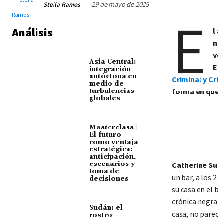
29 de mayo de 2025
Stella Ramos
E
Análisis
l
n
v
Asia Central:
E
integración
autóctona en
Criminal y C
medio de
turbulencias
forma en que
globales
Masterclass |
El futuro
como ventaja
estratégica:
anticipación,
escenarios y
Catherine Su
toma de
un bar, a los 
decisiones
su casa en el
crónica negra
Sudán: el
casa, no pare
rostro