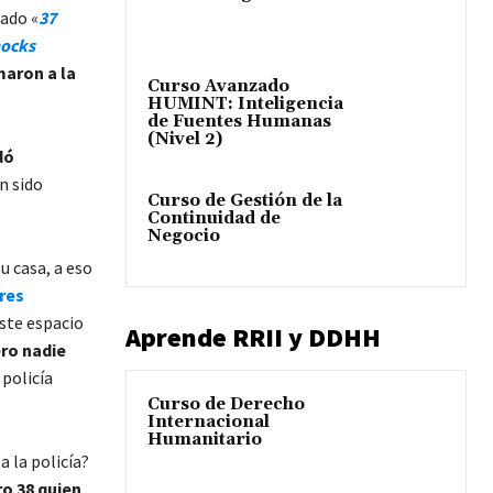
lado «
37
hocks
maron a la
Curso Avanzado
HUMINT: Inteligencia
de Fuentes Humanas
(Nivel 2)
dó
n sido
Curso de Gestión de la
Continuidad de
Negocio
u casa, a eso
res
este espacio
Aprende RRII y DDHH
ero nadie
 policía
Curso de Derecho
Internacional
Humanitario
 la policía?
ro 38 quien