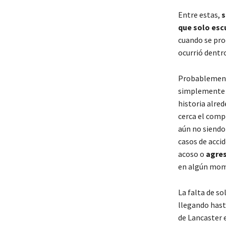
Entre estas,
s
que solo esc
cuando se prod
ocurrió dentro
Probablemente
simplemente e
historia alred
cerca el compo
aún no siendo
casos de accid
acoso o
agres
en algún mom
La falta de so
llegando hasta
de Lancaster