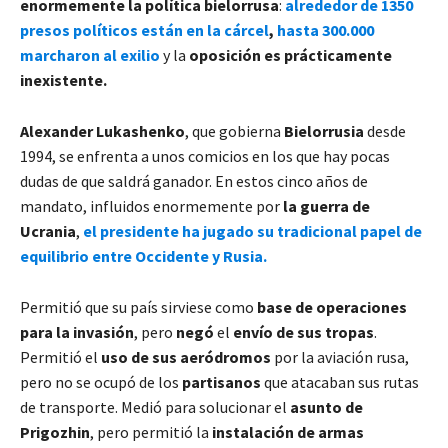
enormemente la política bielorrusa
:
alrededor de 1350
presos políticos están en la cárcel
,
hasta 300.000
marcharon al exilio
y la
oposición es prácticamente
inexistente.
Alexander Lukashenko
, que gobierna
Bielorrusia
desde
1994, se enfrenta a unos comicios en los que hay pocas
dudas de que saldrá ganador. En estos cinco años de
mandato, influidos enormemente por
la guerra de
Ucrania
,
el presidente ha jugado su tradicional papel de
equilibrio entre Occidente y Rusia.
Permitió que su país sirviese como
base de operaciones
para la invasión
, pero
negó
el
envío de sus tropas
.
Permitió el
uso de sus aeródromos
por la aviación rusa,
pero no se ocupó de los
partisanos
que atacaban sus rutas
de transporte. Medió para solucionar el
asunto de
Prigozhin
, pero permitió la
instalación de armas