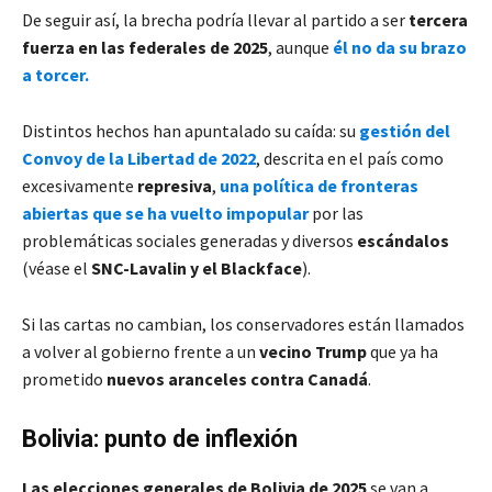
De seguir así, la brecha podría llevar al partido a ser
tercera
fuerza en las federales de 2025
, aunque
él no da su brazo
a torcer.
Distintos hechos han apuntalado su caída: su
gestión del
Convoy de la Libertad de 2022
, descrita en el país como
excesivamente
represiva
,
una política de fronteras
abiertas que se ha vuelto impopular
por las
problemáticas sociales generadas y diversos
escándalos
(véase el
SNC-Lavalin y el Blackface
).
Si las cartas no cambian, los conservadores están llamados
a volver al gobierno frente a un
vecino Trump
que ya ha
prometido
nuevos aranceles contra Canadá
.
Bolivia: punto de inflexión
Las elecciones generales de Bolivia de 2025
se van a