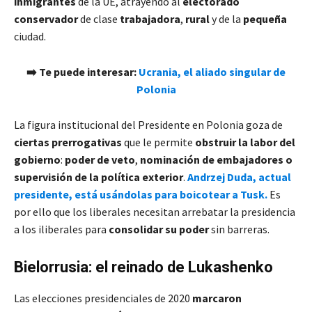
inmigrantes
de la UE, atrayendo al
electorado
conservador
de clase
trabajadora
,
rural
y de la
pequeña
ciudad.
➡️ Te puede interesar:
Ucrania, el aliado singular de
Polonia
La figura institucional del Presidente en Polonia goza de
ciertas prerrogativas
que le permite
obstruir la labor del
gobierno
:
poder de veto
,
nominación de embajadores o
supervisión de la política exterior
.
Andrzej Duda, actual
presidente, está usándolas para boicotear a Tusk.
Es
por ello que los liberales necesitan arrebatar la presidencia
a los iliberales para
consolidar su poder
sin barreras.
Bielorrusia: el reinado de Lukashenko
Las elecciones presidenciales de 2020
marcaron