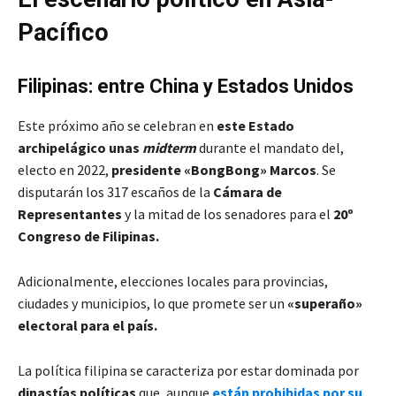
Pacífico
Filipinas: entre China y Estados Unidos
Este próximo año se celebran en
este Estado
archipelágico unas
midterm
durante el mandato del,
electo en 2022,
presidente
«
BongBong
»
Marcos
. Se
disputarán los 317 escaños de la
Cámara de
Representantes
y
la mitad de los senadores para el
20º
Congreso de Filipinas.
Adicionalmente, elecciones locales para provincias,
ciudades y municipios, lo que promete ser un
«
superaño
»
electoral para el país.
La política filipina se caracteriza por estar dominada por
dinastías políticas
que, aunque
están prohibidas por su