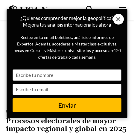
¿Quieres comprender mejor la geopolítica?
Mejora tus análisis internacionales ahora
Recibe en tu email boletines, análisis e informes de
Expertos. Además, accederás a Masterclass exclusivas,
becas en Cursos y Másteres universitarios y acceso a +120
ofertas de trabajo cada semana.
Type
your
name
Type
your
email
Enviar
Portada
Especial Análisis Prospectivo 2025
Procesos electorales de mayor
impacto regional y global en 2025