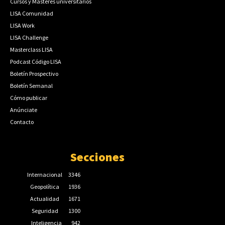
Cursos y Másteres universitarios
LISA Comunidad
LISA Work
LISA Challenge
Masterclass LISA
Podcast Código LISA
Boletín Prospectivo
Boletín Semanal
Cómo publicar
Anúnciate
Contacto
Secciones
Internacional
3346
Geopolítica
1936
Actualidad
1671
Seguridad
1300
Inteligencia
942