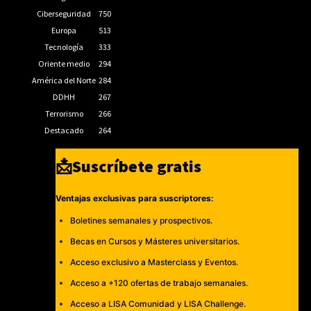
Ciberseguridad
750
Europa
513
Tecnología
333
Oriente medio
294
América del Norte
284
DDHH
267
Terrorismo
266
Destacado
264
📩Suscríbete gratis
Ventajas exclusivas para suscriptores:
Boletines semanales y prospectivos.
Becas en Cursos y Másteres universitarios.
Acceso exclusivo a Masterclass y Eventos.
Acceso a +120 ofertas de trabajo semanales.
Acceso a LISA Comunidad y LISA Challenge.