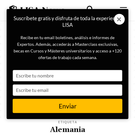
Suscríbete gratis y disfruta de toda la experiencia
LISA
Recibe en tu email boletines, análisis e informes de
Expertos. Además, accederás a Masterclass exclusivas,
becas en Cursos y Másteres universitarios y acceso a +120
ofertas de trabajo cada semana.
Type
your
name
Type
your
email
Enviar
ETIQUETA
Alemania