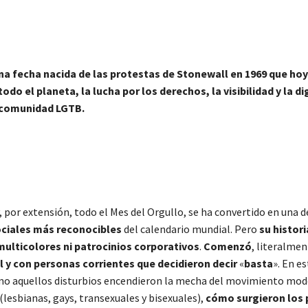
na fecha nacida de las protestas de Stonewall en 1969 que hoy
todo el planeta, la lucha por los derechos, la visibilidad y la d
comunidad LGTB.
 y, por extensión, todo el Mes del Orgullo, se ha convertido en una d
ciales más reconocibles
del calendario mundial. Pero
su histor
multicolores ni patrocinios corporativos
.
Comenzó
, literalme
l y con personas corrientes que decidieron decir
«
basta
». En e
 aquellos disturbios encendieron la mecha del movimiento mod
lesbianas, gays, transexuales y bisexuales),
cómo surgieron los 