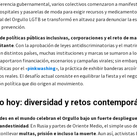
iferencia gubernamental, varios colectivos comenzaron a manifes
ospitales y pasarelas de moda para exigir recursos y medicamentos
al del Orgullo LGTB se transformó en altavoz para denunciar la e
 prevención.
de políticas públicas inclusivas, corporaciones y el reto de m
litante
. Con la aprobación de leyes antidiscriminatorias y el matr
en distintos países, muchas instituciones y marcas se sumaron a los
 aportaron financiación, escenarios y campañas virales; sin emba
íticas por el «
pinkwashing
», la práctica de exhibir banderas arcoíri
reales. El desafío actual consiste en equilibrar la fiesta y el nego
ón política que dio origen al movimiento.
lo hoy: diversidad y retos contempo
es en el mundo celebran el Orgullo bajo un fuerte despliegue 
landestinidad
. En Rusia y partes de Oriente Medio, el simple uso d
conllevar
multas, prisión e incluso la muerte
. Aun así, activistas