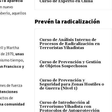
GTB aparecía
Curso de Experto en China
un nuevo
saberlo, aquellos
Prevén la radicalización
Curso de Análisis Interno de
Procesos de Radicalización en
ll y Martha
Terroristas Yihadistas
o de 1970,
unas
 mismo tiempo,
Curso de Prevención y Gestión
an Francisco y
de Objetos Sospechosos
Curso de Prevención y
Seguridad para Zonas Hostiles o
nes de fuerza
de Guerra (Nivel 1)
etenciones
actos de
Curso de Introducción al
una comunidad
Terrorismo Yihadista con
Protocolos de Autoprotección