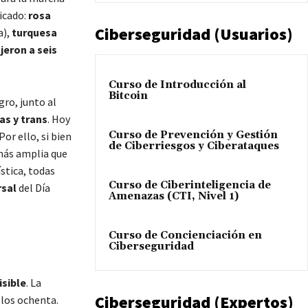
icado:
rosa
Ciberseguridad (Usuarios)
a),
turquesa
jeron a seis
Curso de Introducción al
Bitcoin
ro, junto al
as y trans
. Hoy
Curso de Prevención y Gestión
 Por ello, si bien
de Ciberriesgos y Ciberataques
 más amplia que
ística, todas
Curso de Ciberinteligencia de
rsal
del Día
Amenazas (CTI, Nivel 1)
Curso de Concienciación en
Ciberseguridad
isible
. La
Ciberseguridad (Expertos)
los ochenta.