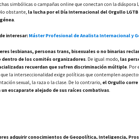
has simbólicas o campañas online que conectan con la diáspora
 No obstante,
la lucha por el Día Internacional del Orgullo LGTB
ogénea
.
de interesar:
Máster Profesional de Analista Internacional y G
eres lesbianas, personas trans, bisexuales o no binarias rec
dentro de los comités organizadores
. De igual modo,
las per
acializadas recuerdan que sufren discriminación múltiple
. Por 
 que la interseccionalidad exige políticas que contemplen aspecto
ntación sexual, la raza o la clase. De lo contrario,
el Orgullo corre
n un escaparate alejado de sus raíces combativas
.
ieres adquirir conocimientos de Geopolítica, Inteligencia, Pro