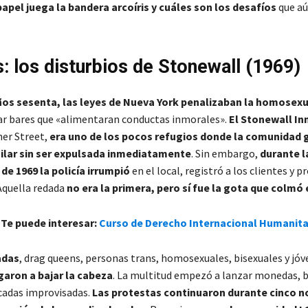
papel juega la bandera arcoíris y cuáles son los desafíos
que aú
: los disturbios de Stonewall (1969)
ños sesenta, las leyes de Nueva York penalizaban la homosex
ar bares que «alimentaran conductas inmorales».
El Stonewall In
her Street,
era uno de los pocos refugios donde la comunidad g
ailar sin ser expulsada inmediatamente
. Sin embargo,
durante 
 de 1969 la policía irrumpió
en el local, registró a los clientes y p
 Aquella redada
no era la primera, pero sí fue la gota que colmó 
 Te puede interesar:
Curso de Derecho Internacional Humanita
adas
, drag queens, personas trans, homosexuales, bisexuales y jóv
garon a bajar la cabeza
. La multitud empezó a lanzar monedas, b
cadas improvisadas.
Las protestas continuaron durante cinco n