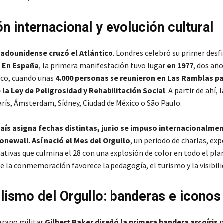
n internacional y evolución cultural
tadounidense cruzó el Atlántico
. Londres celebró su primer desfi
.
En España
, la primera manifestación tuvo lugar
en 1977
, dos año
co, cuando unas
4.000 personas se reunieron en Las Ramblas par
la Ley de Peligrosidad y Rehabilitación Social
. A partir de ahí,
rís, Ámsterdam, Sídney, Ciudad de México o São Paulo.
aís asigna fechas distintas, junio se impuso internacionalmen
tonewall
.
Así nació el Mes del Orgullo
, un periodo de charlas, exp
tivas que culmina el 28 con una explosión de color en todo el pla
 la conmemoración favorece la pedagogía, el turismo y la visibili
lismo del Orgullo: banderas e iconos
terano militar
Gilbert Baker diseñó la primera bandera arcoíris
p