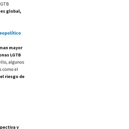
 LGTB
 es global,
eopolítico
laman mayor
sonas LGTB
ello, algunos
s como el
 el riesgo de
spectiva y