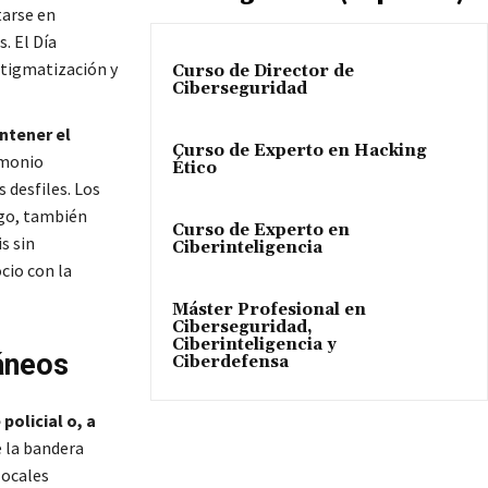
tarse en
. El Día
stigmatización y
Curso de Director de
Ciberseguridad
antener el
Curso de Experto en Hacking
imonio
Ético
 desfiles. Los
rgo, también
Curso de Experto en
s sin
Ciberinteligencia
cio con la
Máster Profesional en
Ciberseguridad,
Ciberinteligencia y
ráneos
Ciberdefensa
policial o, a
e la bandera
 locales