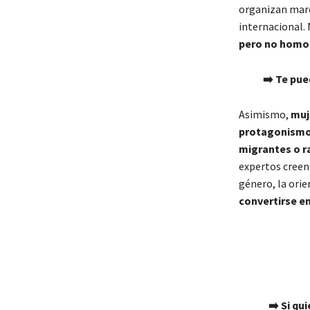
organizan marc
internacional.
pero no hom
➡️ Te pue
Asimismo,
muj
protagonismo 
migrantes o r
expertos creen
género, la orie
convertirse e
➡️ Si qu