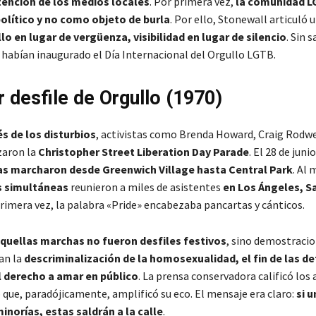
tención de los medios locales
. Por primera vez,
la comunidad L
olítico y no como objeto de burla
. Por ello, Stonewall articuló 
lo en lugar de vergüenza, visibilidad en lugar de silencio
. Sin 
habían inaugurado el Día Internacional del Orgullo LGTB.
r desfile de Orgullo (1970)
s de los disturbios
, activistas como Brenda Howard, Craig Rodwe
zaron la
Christopher Street Liberation Day Parade
. El 28 de juni
as marcharon desde Greenwich Village hasta Central Park
. Al
s simultáneas
reunieron a miles de asistentes
en Los Ángeles, S
primera vez, la palabra «Pride» encabezaba pancartas y cánticos.
quellas marchas no fueron desfiles festivos
, sino demostracio
an la
descriminalización de la homosexualidad, el fin de las d
el derecho a amar en público
. La prensa conservadora calificó los 
 que, paradójicamente, amplificó su eco. El mensaje era claro:
si 
inorías, estas saldrán a la calle
.