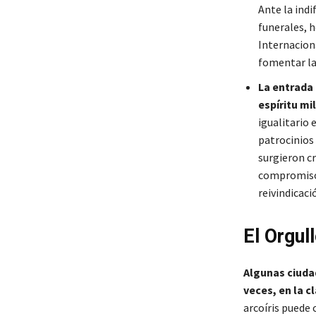
Ante la ind
funerales, h
Internacion
fomentar la
La entrada 
espíritu mi
igualitario 
patrocinios
surgieron cr
compromisos 
reivindicaci
El Orgul
Algunas ciudad
veces, en la c
arcoíris puede 