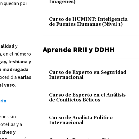
Imágenes)
n quedan por
Curso de HUMINT: Inteligencia
de Fuentes Humanas (Nivel 1)
ualidad
y
Aprende RRII y DDHH
n
, en el número
ay, lesbiana y
la madrugada
Curso de Experto en Seguridad
rocedió a
varias
Internacional
el vaso
.
Curso de Experto en el Análisis
de Conflictos Bélicos
rio
enes sin
Curso de Analista Político
Internacional
otellas y a
oches y