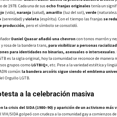
o de 1978. Cada una de sus
ocho franjas originales
tenía un signif
ojo
(vida),
naranja
(salud),
amarillo
(luz del sol),
verde
(naturalez
o
(serenidad) y
violeta
(espíritu). Con el tiempo las franjas
se redu
e producción
, pero el símbolo se consolidó.
señador
Daniel Quasar añadió una chevron
con tonos marrón y neg
 y rosa de la bandera trans,
para visibilizar a personas racializad
iones para identidades no binarias, asexuales o intersexuales
.
LGTB es la sigla original, hoy la comunidad se reconoce de manera
ersos grupos como
LGTBIQ+
, etc. Pese a la variedad estética y lingü
 ADN común:
la bandera arcoíris sigue siendo el emblema unive
del Orgullo LGTB.
otesta a la celebración masiva
n la crisis del SIDA (1980–90) y aparición de un activismo más v
l VIH/SIDA golpeó con crudeza a la comunidad gay a comienzos de 