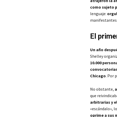
atrajeron la a
como sujeto p
lenguaje:
orgul
manifestantes 
El prime
Un año despué
Shelley organi
10.000 person
convocatoria
Chicago
. Por 
No obstante,
a
que reivindicab
arbitrarias y 
«escándalo», lo
oprime a sus m