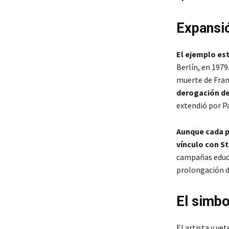
Expansió
El ejemplo es
Berlín, en 1979
muerte de Fran
derogación de 
extendió por Pa
Aunque cada p
vínculo con S
campañas educa
prolongación de
El simbo
El artista y ve