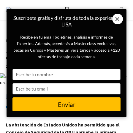
Suscríbete gratis y disfruta de toda la experiencia
LISA
Recibe en tu email boletines, análisis e informes de
Portada
Geopolítica
Expertos. Además, accederás a Masterclass exclusivas,
El Consejo de Seguridad de la
becas en Cursos y Másteres universitarios y acceso a +120
ONU aprueba por primera vez un
ofertas de trabajo cada semana.
alto al fuego en Gaza
Type
your
name
Type
your
email
26 de marzo de 2024
LISA News
Enviar
La abstención de Estados Unidos ha permitido que el
Consejo de Seguridad de la ONU apruebe la primera