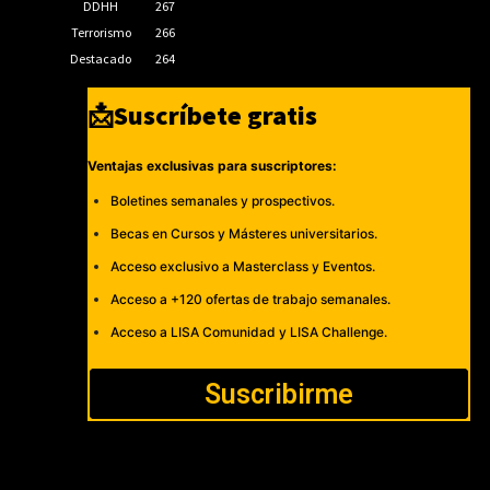
DDHH
267
Terrorismo
266
Destacado
264
📩Suscríbete gratis
Ventajas exclusivas para suscriptores:
Boletines semanales y prospectivos.
Becas en Cursos y Másteres universitarios.
Acceso exclusivo a Masterclass y Eventos.
Acceso a +120 ofertas de trabajo semanales.
Acceso a LISA Comunidad y LISA Challenge.
Suscribirme